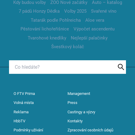
Kdy budou volby
ZOO Nové začátky
Auto – katalog
7 pádů Honzy Dědka
Volby 2025
Svařené víno
Tatarák podle Pohlreicha
Aloe vera
Pěstování lichořeřišnice
Výpočet ascendentu
Tvarohové knedlíky
Nejlepší palačinky
Švestkový koláč
O FTV Prima
Management
Volná místa
Press
Reklama
Castingy a výzvy
HbbTV
Kontakty
Podmínky užívání
Zpracování osobních údajů