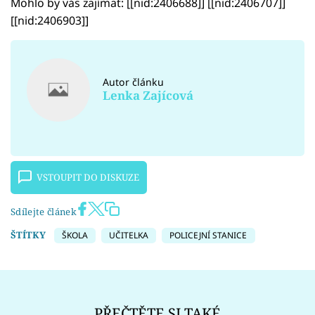
Mohlo by vás zajímat: [[nid:2406688]] [[nid:2406707]]
[[nid:2406903]]
Autor článku
Lenka Zajícová
VSTOUPIT DO DISKUZE
Sdílejte článek
ŠTÍTKY
ŠKOLA
UČITELKA
POLICEJNÍ STANICE
PŘEČTĚTE SI TAKÉ