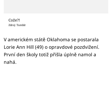
Sex a vztahy
Videa
Cože?!
Sledujte prima+
Zdroj: Tumblr
V americkém státě Oklahoma se postarala
Přihlášení
Lorie Ann Hill (49) o opravdové pozdvižení.
První den školy totiž přišla úplně namol a
Sledujte nás
nahá.