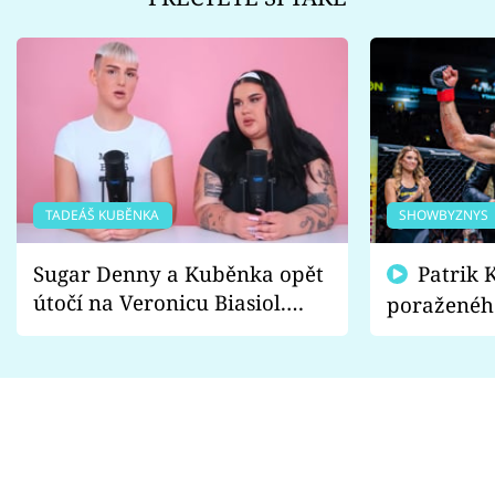
TADEÁŠ KUBĚNKA
SHOWBYZNYS
Sugar Denny a Kuběnka opět
Patrik Kincl se zastal
útočí na Veronicu Biasiol.
poraženéh
Proč je podle nich falešná a
fanoušci n
lže o své nevěře?