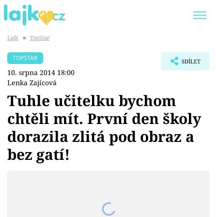
Lajk
■
TopStar
Trendy:
KARLOS VÉMOLA
ONLYFANS
TOPSTAR
SDÍLET
SHOPAHOLICADEL
CLASH OF THE STARS
10. srpna 2014 18:00
Lenka Zajícová
Tuhle učitelku bychom
chtěli mít. První den školy
Témata
dorazila zlitá pod obraz a
Showbyznys
bez gatí!
Youtubeři
Virály