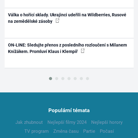
Válka o hořící sklady. Ukrajinci udeřili na Wildberries, Rusové
na zemědělské zásoby
ON-LINE: Sledujte přenos z posledního rozloučení s Milanem
Knížákem. Promluví Klaus i Klempíř
Populární témata
Jak zhubnout
Nejlepší filmy 2024
Nejlepší horory
TV program
Změna času
Partie
Počasí