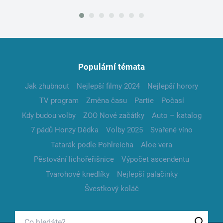
Populární témata
Jak zhubnout
Nejlepší filmy 2024
Nejlepší horory
TV program
Změna času
Partie
Počasí
Kdy budou volby
ZOO Nové začátky
Auto – katalog
7 pádů Honzy Dědka
Volby 2025
Svařené víno
Tatarák podle Pohlreicha
Aloe vera
Pěstování lichořeřišnice
Výpočet ascendentu
Tvarohové knedlíky
Nejlepší palačinky
Švestkový koláč