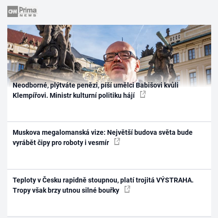
Neodborné, plýtváte penězi, píší umělci Babišovi kvůli
Klempířovi. Ministr kulturní politiku hájí
Muskova megalomanská vize: Největší budova světa bude
vyrábět čipy pro roboty i vesmír
Teploty v Česku rapidně stoupnou, platí trojitá VÝSTRAHA.
Tropy však brzy utnou silné bouřky