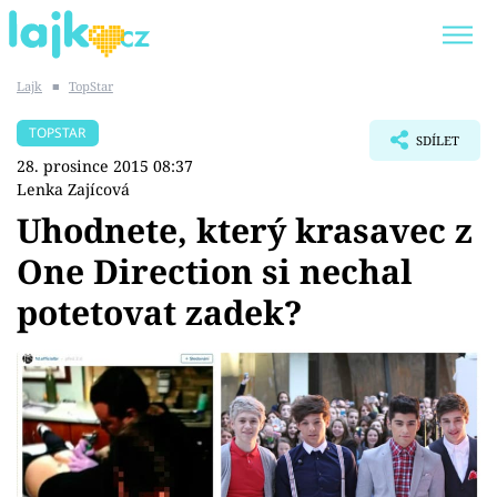
Lajk
■
TopStar
Trendy:
KARLOS VÉMOLA
ONLYFANS
TOPSTAR
SDÍLET
SHOPAHOLICADEL
CLASH OF THE STARS
28. prosince 2015 08:37
Lenka Zajícová
Uhodnete, který krasavec z
One Direction si nechal
Témata
potetovat zadek?
Showbyznys
Youtubeři
Virály