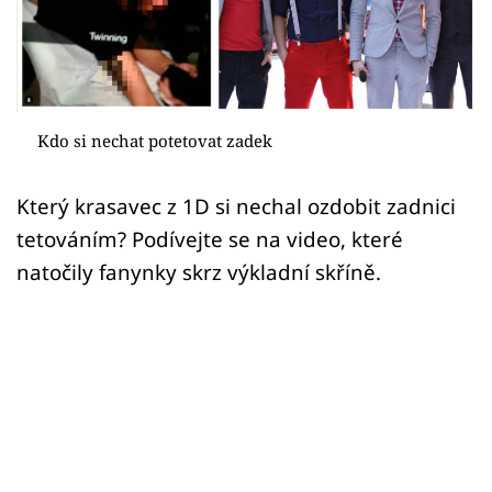
Sex a vztahy
Videa
Sledujte prima+
Kdo si nechat potetovat zadek
Přihlášení
Který krasavec z 1D si nechal ozdobit zadnici
tetováním? Podívejte se na video, které
Sledujte nás
natočily fanynky skrz výkladní skříně.