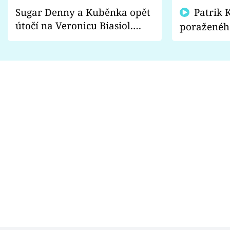
Sugar Denny a Kuběnka opět
Patrik Kincl se zastal
útočí na Veronicu Biasiol.
poraženéh
Proč je podle nich falešná a
fanoušci n
lže o své nevěře?