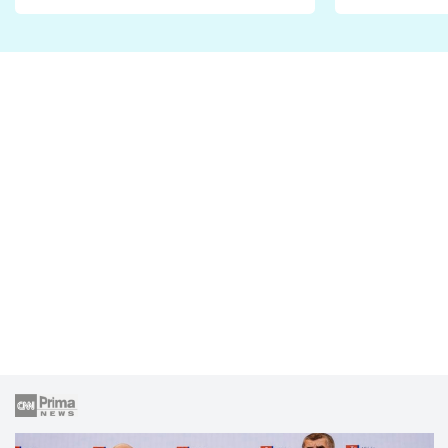
Proč je podle nich falešná a
fanoušci n
lže o své nevěře?