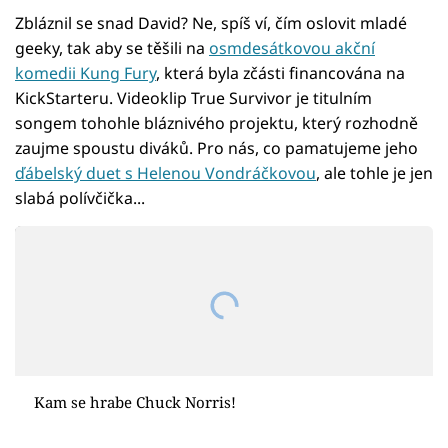
Zbláznil se snad David? Ne, spíš ví, čím oslovit mladé
geeky, tak aby se těšili na
osmdesátkovou akční
komedii Kung Fury
, která byla zčásti financována na
KickStarteru. Videoklip True Survivor je titulním
songem tohohle bláznivého projektu, který rozhodně
zaujme spoustu diváků. Pro nás, co pamatujeme jeho
ďábelský duet s Helenou Vondráčkovou
, ale tohle je jen
slabá polívčička...
Kam se hrabe Chuck Norris!