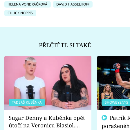
HELENA VONDRÁČKOVÁ
DAVID HASSELHOFF
CHUCK NORRIS
PŘEČTĚTE SI TAKÉ
TADEÁŠ KUBĚNKA
SHOWBYZNYS
Sugar Denny a Kuběnka opět
Patrik Kincl se zastal
útočí na Veronicu Biasiol.
poraženéh