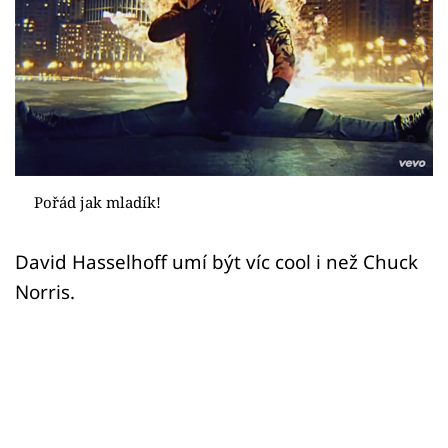
Sex a vztahy
Videa
Sledujte prima+
Přihlášení
Pořád jak mladík!
Sledujte nás
David Hasselhoff umí být víc cool i než Chuck
Norris.