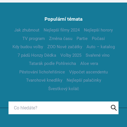
Populární témata
Jak zhubnout
Nejlepší filmy 2024
Nejlepší horory
TV program
Změna času
Partie
Počasí
Kdy budou volby
ZOO Nové začátky
Auto – katalog
7 pádů Honzy Dědka
Volby 2025
Svařené víno
Tatarák podle Pohlreicha
Aloe vera
Pěstování lichořeřišnice
Výpočet ascendentu
Tvarohové knedlíky
Nejlepší palačinky
Švestkový koláč