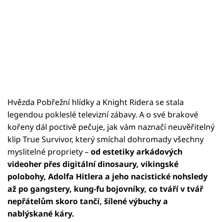
Hvězda Pobřežní hlídky a Knight Ridera se stala
legendou pokleslé televizní zábavy. A o své brakové
kořeny dál poctivě pečuje, jak vám naznačí neuvěřitelný
klip True Survivor, který smíchal dohromady všechny
myslitelné propriety –
od estetiky arkádových
videoher přes digitální dinosaury, vikingské
polobohy, Adolfa Hitlera a jeho nacistické nohsledy
až po gangstery, kung-fu bojovníky, co tváří v tvář
nepřátelům skoro tančí, šílené výbuchy a
nablýskané káry.