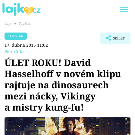
Lajk
■
TopStar
Trendy:
KARLOS VÉMOLA
ONLYFANS
TOPSTAR
SDÍLET
SHOPAHOLICADEL
CLASH OF THE STARS
17. dubna 2015 11:02
Petr Cífka
ÚLET ROKU! David
Hasselhoff v novém klipu
Témata
rajtuje na dinosaurech
Showbyznys
mezi nácky, Vikingy
a mistry kung-fu!
Youtubeři
Virály