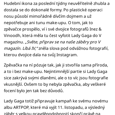
Hudební ikona za poslední týdny neuvěřitelně zhubla a
dostala se do dokonalé formy. Po plastické operaci
nosu působí mimořádně dívčím dojmem a už
nepotřebuje ani tunu make-upu. O tom, jak to
zpěvačce prospělo, ví i své dvojice fotografů Inez &
Vinoodh, která měla tu čest vyfotit Lady Gaga do V
magazínu.
„Světe, připrav se na naše záběry pro V
magazín. Líbá IV,“
zněla slova pod odvážnou fotografií,
kterou dvojice dala na svůj Instagram.
Zpěvačka na ní pózuje tak, jak ji stvořila sama příroda,
a to i bez make-upu. Nejintimnější partie si Lady Gaga
sice zakrývá svými dlaněmi, ale o to víc jsou fotografie
vkusnější. Ovšem to by nebyla zpěvačka, aby veškeré
focení bylo jen tak bez důvodů.
Lady Gaga totiž připravuje kampaň ke svému novému
albu ARTPOP, které má vyjít 11. listopadu, a výsledný
záběr s velkou pravděpodobností skončí právě na