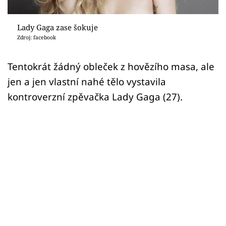
Sex a vztahy
Videa
Lady Gaga zase šokuje
Zdroj: facebook
Sledujte prima+
Tentokrát žádný obleček z hovězího masa, ale
jen a jen vlastní nahé tělo vystavila
Přihlášení
kontroverzní zpěvačka Lady Gaga (27).
Sledujte nás