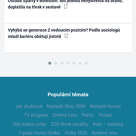
Ostuda Sparty v Boleslavi: Ani jednou nevystřelila na bránu,
doplatila na třesk v sestavě
Vyhýbá se generace Z vedoucím pozicím? Podle sociologů
mladí kariéru obětují jistotě
Populární témata
Jak zhubnout
Nejlepší filmy 2024
Nejlepší horory
TV program
Změna času
Partie
Počasí
Kdy budou volby
ZOO Nové začátky
Auto – katalog
7 pádů Honzy Dědka
Volby 2025
Svařené víno