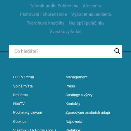
Tatarák podle Pohlreicha
Aloe vera
Pěstování lichořeřišnice
Výpočet ascendentu
Tvarohové knedlíky
Nejlepší palačinky
Švestkový koláč
O FTV Prima
Management
Volná místa
Press
Reklama
Castingy a výzvy
HbbTV
Kontakty
Podmínky užívání
Zpracování osobních údajů
Cookies
Nápověda
Vlastník FTV Prima spol. s
Redakce