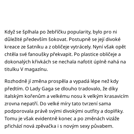
Když se šplhala po žebříčku popularity, bylo pro ni
důležité především šokovat. Postupně se její divoké
kreace ze šatníku a z obličeje vytrácely. Nyní však opět
chtěla své fanoušky překvapit. Po plastice obličeje a
dokonalých křivkách se nechala nafotit úplně nahá na
titulku V magazínu.
Rozhodně jí změna prospěla a vypadá lépe než kdy
předtím. O Lady Gaga se dlouho tradovalo, že díky
italským kořenům a velkému nosu k velkým krasavicím
zrovna nepatří. Do velké míry tato tvrzení sama
podporovala právě svými divokými outfity a doplňky.
Tomu je však evidentně konec a po změnách vizáže
přichází nová zpěvačka i s novým sexy půvabem.