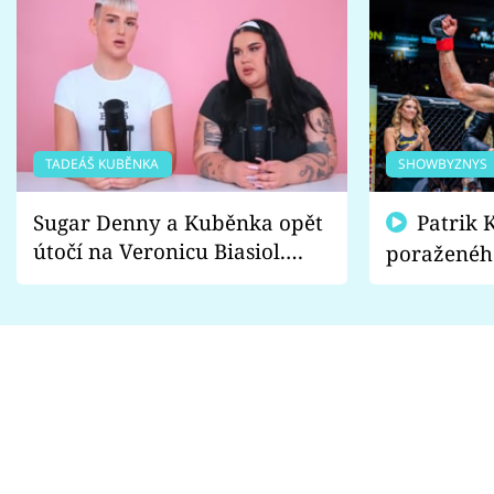
TADEÁŠ KUBĚNKA
SHOWBYZNYS
Sugar Denny a Kuběnka opět
Patrik Kincl se zastal
útočí na Veronicu Biasiol.
poraženéh
Proč je podle nich falešná a
fanoušci n
lže o své nevěře?