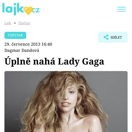
Lajk
■
TopStar
Trendy:
KARLOS VÉMOLA
ONLYFANS
TOPSTAR
SDÍLET
SHOPAHOLICADEL
CLASH OF THE STARS
29. července 2013 16:40
Dagmar Dandová
Úplně nahá Lady Gaga
Témata
Showbyznys
Youtubeři
Virály