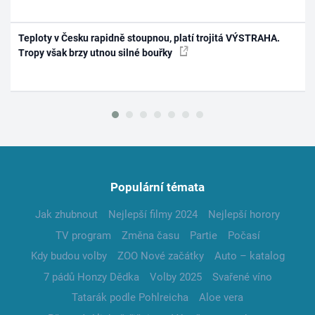
Teploty v Česku rapidně stoupnou, platí trojitá VÝSTRAHA.
Tropy však brzy utnou silné bouřky
Populární témata
Jak zhubnout
Nejlepší filmy 2024
Nejlepší horory
TV program
Změna času
Partie
Počasí
Kdy budou volby
ZOO Nové začátky
Auto – katalog
7 pádů Honzy Dědka
Volby 2025
Svařené víno
Tatarák podle Pohlreicha
Aloe vera