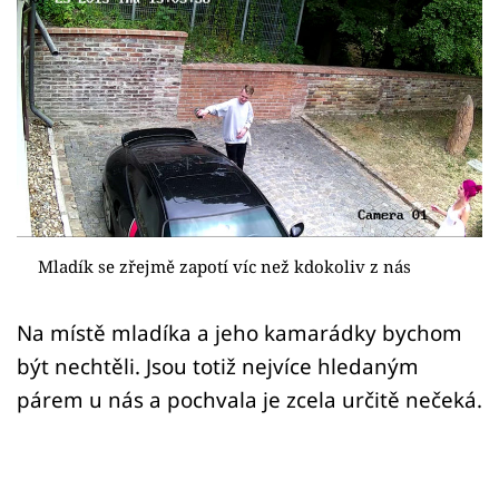
Sex a vztahy
Videa
Sledujte prima+
Přihlášení
Sledujte nás
Mladík se zřejmě zapotí víc než kdokoliv z nás
Na místě mladíka a jeho kamarádky bychom
být nechtěli. Jsou totiž nejvíce hledaným
párem u nás a pochvala je zcela určitě nečeká.