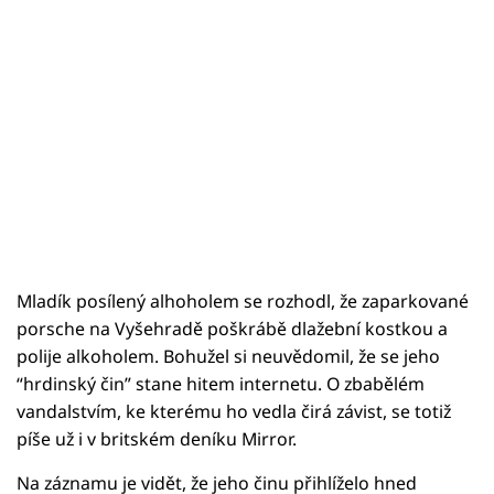
Mladík posílený alhoholem se rozhodl, že zaparkované
porsche na Vyšehradě poškrábě dlažební kostkou a
polije alkoholem. Bohužel si neuvědomil, že se jeho
“hrdinský čin” stane hitem internetu. O zbabělém
vandalstvím, ke kterému ho vedla čirá závist, se totiž
píše už i v britském deníku Mirror.
Na záznamu je vidět, že jeho činu přihlíželo hned