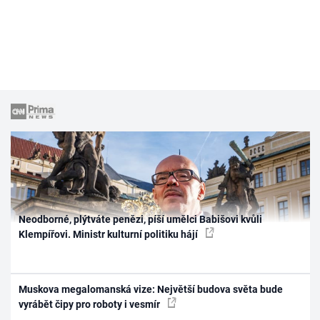
Neodborné, plýtváte penězi, píší umělci Babišovi kvůli
Klempířovi. Ministr kulturní politiku hájí
Muskova megalomanská vize: Největší budova světa bude
vyrábět čipy pro roboty i vesmír