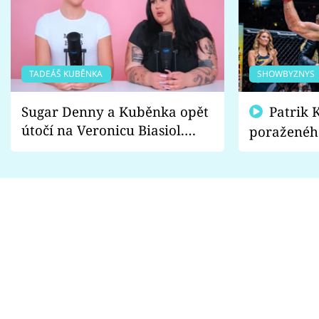
TADEÁŠ KUBĚNKA
SHOWBYZNYS
Sugar Denny a Kuběnka opět
Patrik Kincl se zastal
útočí na Veronicu Biasiol.
poraženéh
Proč je podle nich falešná a
fanoušci n
lže o své nevěře?