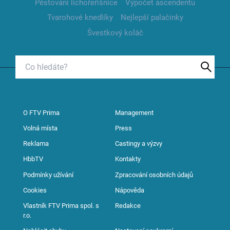
Pěstování lichořeřišnice
Výpočet ascendentu
Tvarohové knedlíky
Nejlepší palačinky
Švestkový koláč
O FTV Prima
Management
Volná místa
Press
Reklama
Castingy a výzvy
HbbTV
Kontakty
Podmínky užívání
Zpracování osobních údajů
Cookies
Nápověda
Vlastník FTV Prima spol. s
Redakce
r.o.