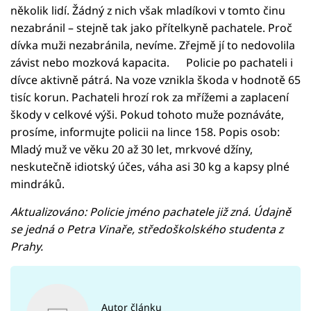
několik lidí. Žádný z nich však mladíkovi v tomto činu
nezabránil – stejně tak jako přítelkyně pachatele. Proč
dívka muži nezabránila, nevíme. Zřejmě jí to nedovolila
závist nebo mozková kapacita. Policie po pachateli i
dívce aktivně pátrá. Na voze vznikla škoda v hodnotě 65
tisíc korun. Pachateli hrozí rok za mřížemi a zaplacení
škody v celkové výši. Pokud tohoto muže poznáváte,
prosíme, informujte policii na lince 158. Popis osob:
Mladý muž ve věku 20 až 30 let, mrkvové džíny,
neskutečně idiotský účes, váha asi 30 kg a kapsy plné
mindráků.
Aktualizováno: Policie jméno pachatele již zná. Údajně
se jedná o Petra Vinaře, středoškolského studenta z
Prahy.
Autor článku