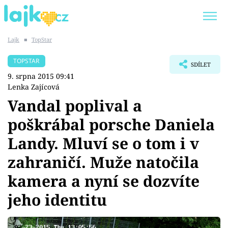
Lajk
■
TopStar
Trendy:
KARLOS VÉMOLA
ONLYFANS
TOPSTAR
SDÍLET
SHOPAHOLICADEL
CLASH OF THE STARS
9. srpna 2015 09:41
Lenka Zajícová
Vandal poplival a
poškrábal porsche Daniela
Témata
Landy. Mluví se o tom i v
Showbyznys
zahraničí. Muže natočila
kamera a nyní se dozvíte
Youtubeři
jeho identitu
Virály