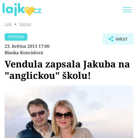
Lajk
■
TopStar
Trendy:
KARLOS VÉMOLA
ONLYFANS
TOPSTAR
SDÍLET
SHOPAHOLICADEL
CLASH OF THE STARS
23. května 2013 17:00
Blanka Konrádová
Vendula zapsala Jakuba na
"anglickou" školu!
Témata
Showbyznys
Youtubeři
Virály