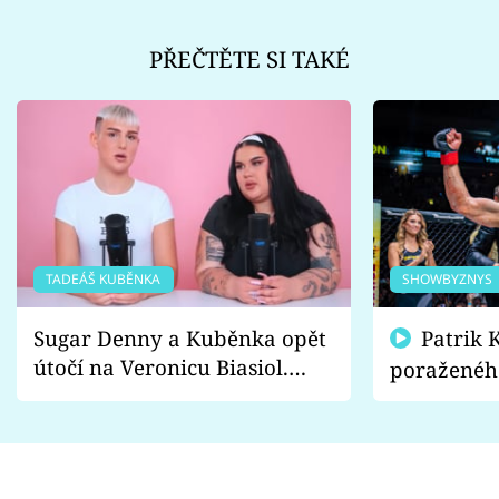
PŘEČTĚTE SI TAKÉ
TADEÁŠ KUBĚNKA
SHOWBYZNYS
Sugar Denny a Kuběnka opět
Patrik Kincl se zastal
útočí na Veronicu Biasiol.
poraženéh
Proč je podle nich falešná a
fanoušci n
lže o své nevěře?