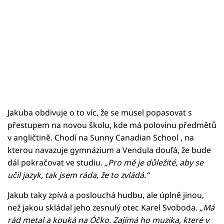
Jakuba obdivuje o to víc, že se musel popasovat s
přestupem na novou školu, kde má polovinu předmětů
v angličtině. Chodí na Sunny Canadian School , na
kterou navazuje gymnázium a Vendula doufá, že bude
dál pokračovat ve studiu.
„Pro mě je důležité, aby se
učil jazyk, tak jsem ráda, že to zvládá.“
Jakub taky zpívá a poslouchá hudbu, ale úplně jinou,
než jakou skládal jeho zesnulý otec Karel Svoboda.
„Má
rád metal a kouká na Óčko. Zajímá ho muzika, které v