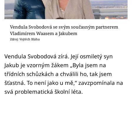
Sex a vztahy
Videa
Vendula Svobodová se svým současným partnerem
Sledujte prima+
Vladimírem Waasem a Jakubem
Zdroj: Vojtěch Bláha
Přihlášení
Vendula Svobodová zírá. Její osmiletý syn
Jakub je vzorným žákem „Byla jsem na
Sledujte nás
třídních schůzkách a chválili ho, tak jsem
šťastná. To není jako u mě,“ zavzpomínala na
svá problematická školní léta.