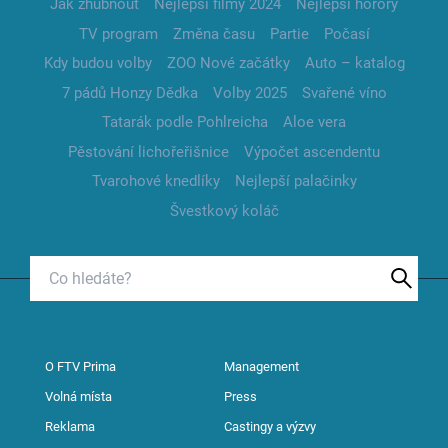
Jak zhubnout
Nejlepší filmy 2024
Nejlepší horory
TV program
Změna času
Partie
Počasí
Kdy budou volby
ZOO Nové začátky
Auto – katalog
7 pádů Honzy Dědka
Volby 2025
Svařené víno
Tatarák podle Pohlreicha
Aloe vera
Pěstování lichořeřišnice
Výpočet ascendentu
Tvarohové knedlíky
Nejlepší palačinky
Švestkový koláč
O FTV Prima
Management
Volná místa
Press
Reklama
Castingy a výzvy