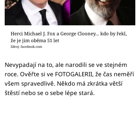
Sex a vztahy
Videa
Sledujte prima+
Herci Michael J. Fox a George Clooney... kdo by řekl,
že je jim oběma 51 let
Zdroj: facebook.com
Přihlášení
Nevypadají na to, ale narodili se ve stejném
roce. Ověřte si ve FOTOGALERII, že čas neměří
Sledujte nás
všem spravedlivě. Někdo má zkrátka větší
štěstí nebo se o sebe lépe stará.