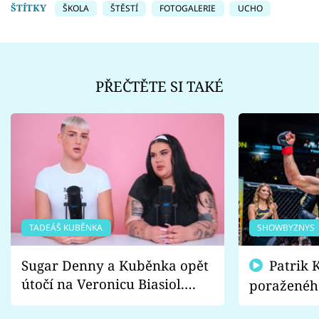
ŠTÍTKY
ŠKOLA
ŠTĚSTÍ
FOTOGALERIE
UCHO
PŘEČTĚTE SI TAKÉ
TADEÁŠ KUBĚNKA
SHOWBYZNYS
Sugar Denny a Kuběnka opět
Patrik Kincl se zastal
útočí na Veronicu Biasiol.
poraženéh
Proč je podle nich falešná a
fanoušci n