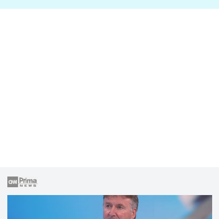
lže o své nevěře?