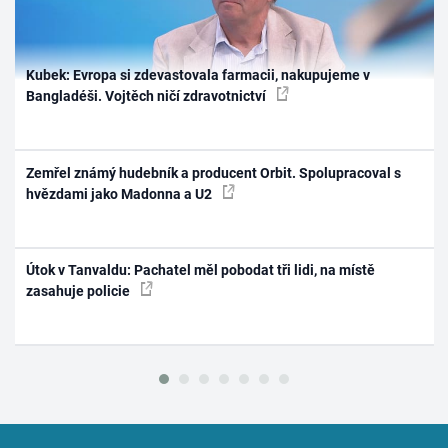
Kubek: Evropa si zdevastovala farmacii, nakupujeme v
Bangladéši. Vojtěch ničí zdravotnictví
Zemřel známý hudebník a producent Orbit. Spolupracoval s
hvězdami jako Madonna a U2
Útok v Tanvaldu: Pachatel měl pobodat tři lidi, na místě
zasahuje policie