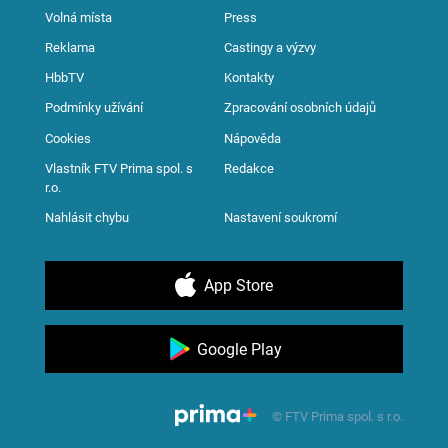
Volná místa
Press
Reklama
Castingy a výzvy
HbbTV
Kontakty
Podmínky užívání
Zpracování osobních údajů
Cookies
Nápověda
Vlastník FTV Prima spol. s
Redakce
r.o.
Nahlásit chybu
Nastavení soukromí
App Store
Google Play
© FTV Prima spol. s r.o.