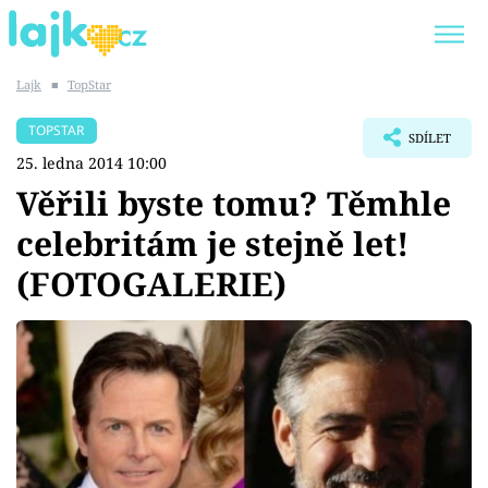
Lajk
■
TopStar
Trendy:
KARLOS VÉMOLA
ONLYFANS
TOPSTAR
SDÍLET
SHOPAHOLICADEL
CLASH OF THE STARS
25. ledna 2014 10:00
Věřili byste tomu? Těmhle
celebritám je stejně let!
(FOTOGALERIE)
Témata
Showbyznys
Youtubeři
Virály