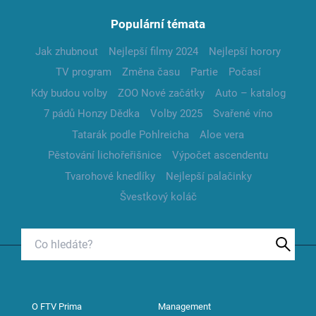
Populární témata
Jak zhubnout
Nejlepší filmy 2024
Nejlepší horory
TV program
Změna času
Partie
Počasí
Kdy budou volby
ZOO Nové začátky
Auto – katalog
7 pádů Honzy Dědka
Volby 2025
Svařené víno
Tatarák podle Pohlreicha
Aloe vera
Pěstování lichořeřišnice
Výpočet ascendentu
Tvarohové knedlíky
Nejlepší palačinky
Švestkový koláč
O FTV Prima
Management