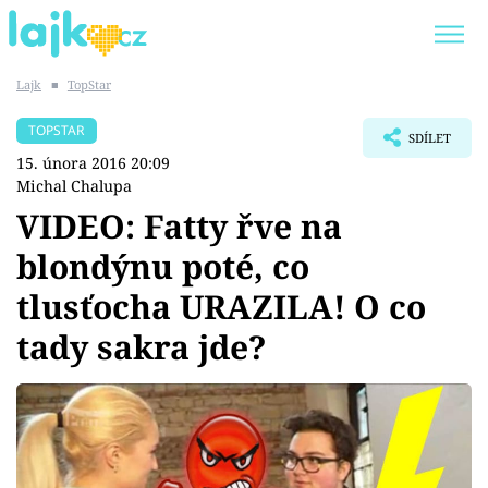
Lajk
■
TopStar
Trendy:
KARLOS VÉMOLA
ONLYFANS
TOPSTAR
SDÍLET
SHOPAHOLICADEL
CLASH OF THE STARS
15. února 2016 20:09
Michal Chalupa
VIDEO: Fatty řve na
blondýnu poté, co
Témata
tlusťocha URAZILA! O co
Showbyznys
tady sakra jde?
Youtubeři
Virály