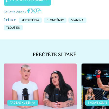
VSTOUPIT DO DISKUZE
Sdílejte článek
ŠTÍTKY
REPORTÉRKA
BLONDÝNKY
SLANINA
TLOUŠTÍK
PŘEČTĚTE SI TAKÉ
TADEÁŠ KUBĚNKA
SHOWBYZNYS