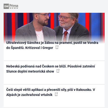
Ultralevicový Sánchez je žábou na prameni, pustil se Vondra
do Španělů. Kritizoval i Gregor
Nebeská podívaná nad Českem se blíží. Působivé zatmění
Slunce doplní meteorická show
Češi slepě věřili aplikaci a přecenili síly, píší v Rakousku. V
Alpách je zachraňoval vrtulník