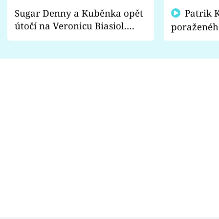
Sugar Denny a Kuběnka opět
Patrik Kincl se zastal
útočí na Veronicu Biasiol.
poraženéh
Proč je podle nich falešná a
fanoušci n
lže o své nevěře?