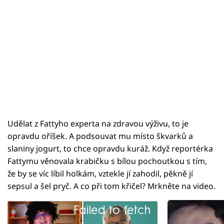
Udělat z Fattyho experta na zdravou výživu, to je
opravdu oříšek. A podsouvat mu místo škvarků a
slaniny jogurt, to chce opravdu kuráž. Když reportérka
Fattymu věnovala krabičku s bílou pochoutkou s tím,
že by se víc líbil holkám, vztekle jí zahodil, pěkně jí
sepsul a šel pryč. A co při tom křičel? Mrkněte na video.
Failed to fetch