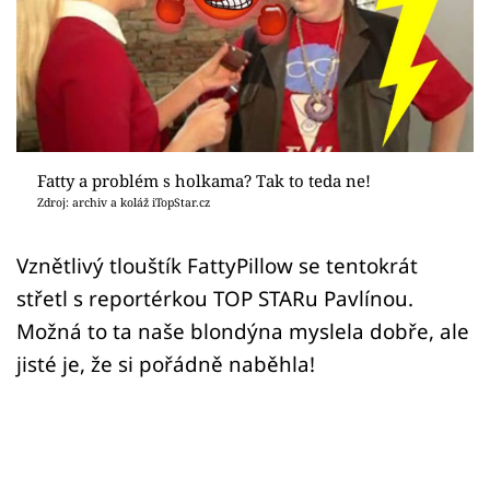
Sex a vztahy
Videa
Sledujte prima+
Přihlášení
Fatty a problém s holkama? Tak to teda ne!
Zdroj: archiv a koláž iTopStar.cz
Sledujte nás
Vznětlivý tlouštík FattyPillow se tentokrát
střetl s reportérkou TOP STARu Pavlínou.
Možná to ta naše blondýna myslela dobře, ale
jisté je, že si pořádně naběhla!