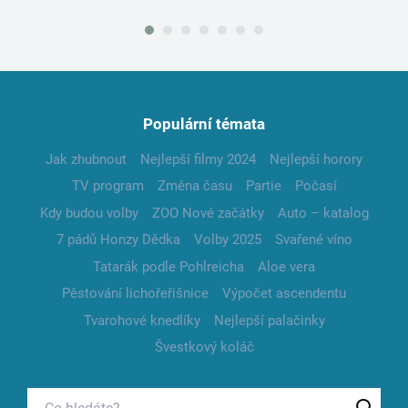
Populární témata
Jak zhubnout
Nejlepší filmy 2024
Nejlepší horory
TV program
Změna času
Partie
Počasí
Kdy budou volby
ZOO Nové začátky
Auto – katalog
7 pádů Honzy Dědka
Volby 2025
Svařené víno
Tatarák podle Pohlreicha
Aloe vera
Pěstování lichořeřišnice
Výpočet ascendentu
Tvarohové knedlíky
Nejlepší palačinky
Švestkový koláč