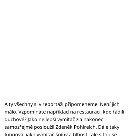
A ty všechny si v reportáži připomeneme. Není jich
málo. Vzpomínáte například na restauraci, kde řádili
duchové? Jako nejlepší vymítač zla nakonec
samozřejmě posloužil Zdeněk Pohlreich. Dále taky
fungoval jako vymítač špíny a blbosti, ale s tou se