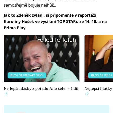
samozřejmě bojuje nejhůř…
Jak to Zdeněk zvládl, si připomeňte v reportáži
Karolíny Hošek ve vysílání TOP STARu ze 14. 10. a na
Prima Play.
Failed to fetch
BLOG ŠÉFREDAKTORKY
BLOG ŠÉFREDA
Nejlepší hlášky z pořadu Ano šéfe! – 1.díl
Nejlepší hlášky 