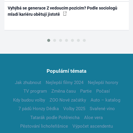
Vyhýbá se generace Z vedoucím pozicím? Podle sociologů
mladí kariéru obětují jistotě
Populární témata
Jak zhubnout
Nejlepší filmy 2024
Nejlepší horory
TV program
Změna času
Partie
Počasí
Kdy budou volby
ZOO Nové začátky
Auto – katalog
7 pádů Honzy Dědka
Volby 2025
Svařené víno
Tatarák podle Pohlreicha
Aloe vera
Pěstování lichořeřišnice
Výpočet ascendentu