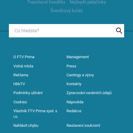
Tvarohové knedlíky
Nejlepší palačinky
Švestkový koláč
O FTV Prima
Management
Volná místa
Press
Reklama
Castingy a výzvy
HbbTV
Kontakty
Podmínky užívání
Zpracování osobních údajů
Cookies
Nápověda
Vlastník FTV Prima spol. s
Redakce
r.o.
Nahlásit chybu
Nastavení soukromí