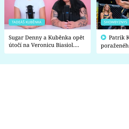
TADEÁŠ KUBĚNKA
SHOWBYZNYS
Sugar Denny a Kuběnka opět
Patrik Kincl se zastal
útočí na Veronicu Biasiol.
poraženéh
Proč je podle nich falešná a
fanoušci n
lže o své nevěře?