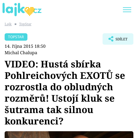
Lajk
■
TopStar
Trendy:
KARLOS VÉMOLA
ONLYFANS
TOPSTAR
SDÍLET
SHOPAHOLICADEL
CLASH OF THE STARS
14. října 2015 18:50
Michal Chalupa
VIDEO: Hustá sbírka
Pohlreichových EXOTŮ se
Témata
rozrostla do obludných
Showbyznys
rozměrů! Ustojí kluk se
šutrama tak silnou
Youtubeři
konkurenci?
Virály