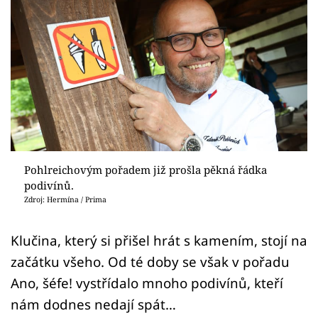
Sex a vztahy
Videa
Sledujte prima+
Přihlášení
Sledujte nás
Pohlreichovým pořadem již prošla pěkná řádka
podivínů.
Zdroj: Hermína / Prima
Klučina, který si přišel hrát s kamením, stojí na
začátku všeho. Od té doby se však v pořadu
Ano, šéfe! vystřídalo mnoho podivínů, kteří
nám dodnes nedají spát…