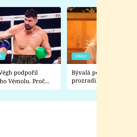
S
VIRÁLY
Bývalá pornoherečka
prozradila, co ji šokova
ho Vémolu. Proč
natáčení Euforie. Vážně
ji zápasit s ním než
bylo drsnější než hanba
 Kinclem?
filmy?