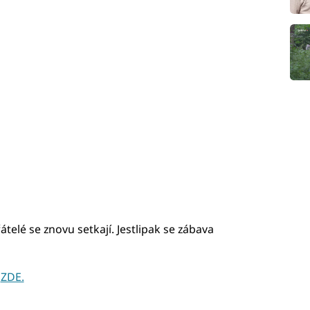
telé se znovu setkají. Jestlipak se zábava
y
ZDE.