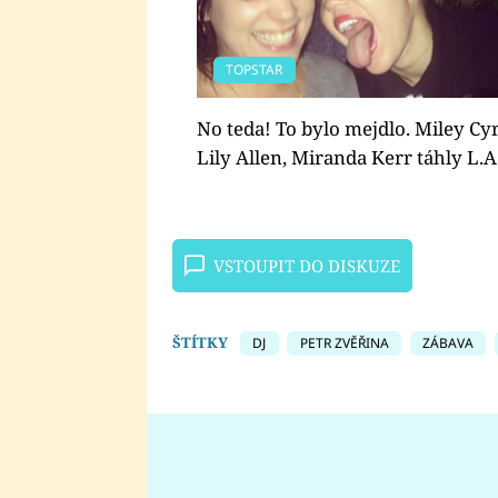
TOPSTAR
No teda! To bylo mejdlo. Miley Cy
Lily Allen, Miranda Kerr táhly L.A
VSTOUPIT DO DISKUZE
ŠTÍTKY
DJ
PETR ZVĚŘINA
ZÁBAVA