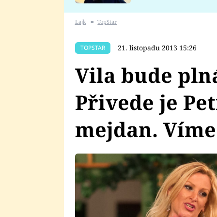
se v Plzni stalo
Lajk
■
TopStar
21. listopadu 2013 15:26
TOPSTAR
Vila bude pln
Přivede je Pe
mejdan. Víme