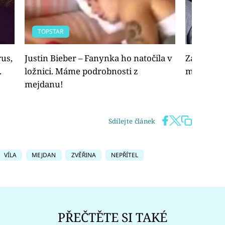
TOPSTAR
TOPSTAR
rus,
Justin Bieber – Fanynka ho natočila v
Zac Efron:
.
ložnici. Máme podrobnosti z
mejdan
mejdanu!
Sdílejte článek
VÍLA
MEJDAN
ZVĚŘINA
NEPŘÍTEL
PŘEČTĚTE SI TAKÉ