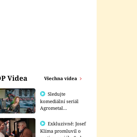
P Videa
Všechna videa
Sledujte
komediální seriál
Agrometal
exkluzivně na
prima+
Exkluzivně: Josef
Klíma promluvil o