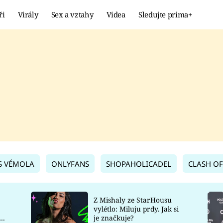
ři
Virály
Sex a vztahy
Videa
Sledujte prima+
Showbyznys
Extrém
VIRÁLY
KURIOZITY
VIDEA
KVÍZY
S VÉMOLA
ONLYFANS
SHOPAHOLICADEL
CLASH OF
Z Mishaly ze StarHousu
vylétlo: Miluju prdy. Jak si
co
je značkuje?