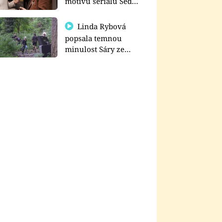
motivu seriálu Sedm
schodů k moci
Linda Rybová
popsala temnou
minulost Sáry ze
seriálu Zákony vlka