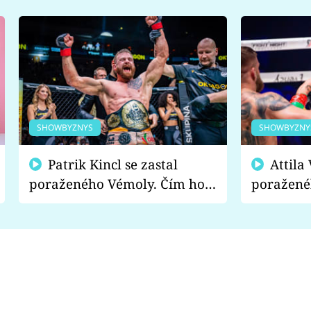
SHOWBYZNYS
SHOWBYZNY
Patrik Kincl se zastal
Attila Végh podpořil
poraženého Vémoly. Čím ho
poražené
fanoušci naštvali?
chce radě
s vítězem