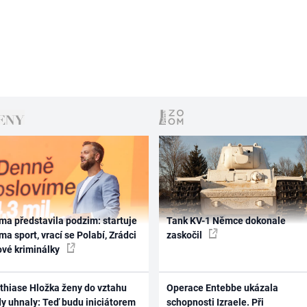
ma představila podzim: startuje
Tank KV-1 Němce dokonale
ma sport, vrací se Polabí, Zrádci
zaskočil
ové kriminálky
thiase Hložka ženy do vztahu
Operace Entebbe ukázala
dy uhnaly: Teď budu iniciátorem
schopnosti Izraele. Při