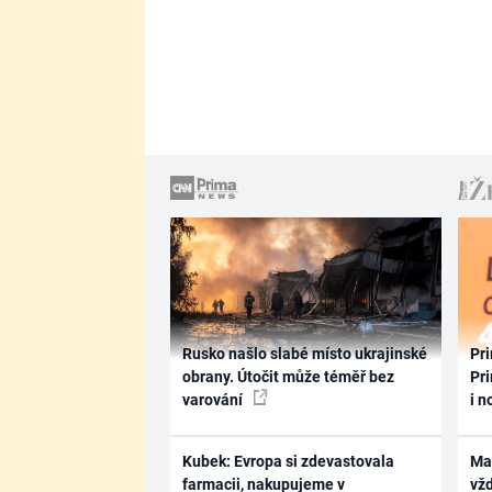
Rusko našlo slabé místo ukrajinské
Pri
obrany. Útočit může téměř bez
Pri
varování
i n
Kubek: Evropa si zdevastovala
Ma
farmacii, nakupujeme v
vž