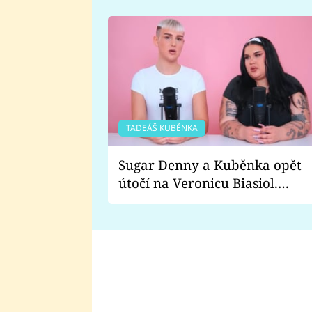
TADEÁŠ KUBĚNKA
Sugar Denny a Kuběnka opět
útočí na Veronicu Biasiol.
Proč je podle nich falešná a
lže o své nevěře?