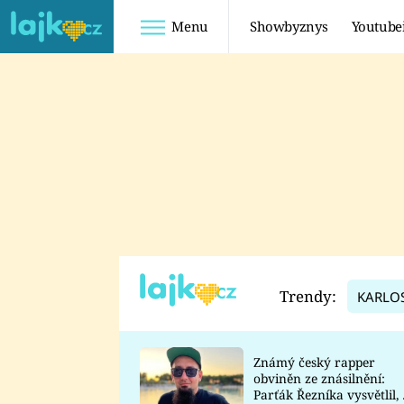
Menu
Showbyznys
Youtube
Youtuberky
Youtubeři
SHOPAHOLICADEL
FATTYPILLOW
ANNA ŠULC
FREESCOOT
SUGAR DENNY
ADAM KAJUMI
LADUŠKA
TADEÁŠ KUBĚNKA
DOMINIKA
DATEL
Trendy:
KARLO
MYSLIVCOVÁ
Známý český rapper
obviněn ze znásilnění:
Parťák Řezníka vysvětlil, 