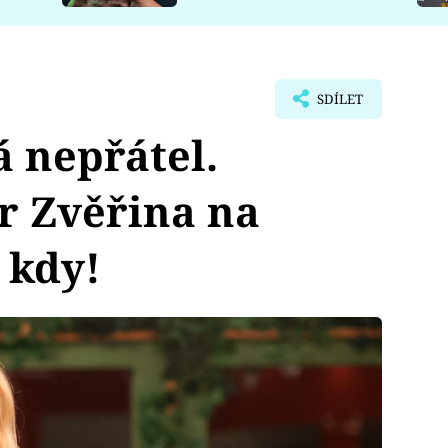
SDÍLET
á nepřátel.
tr Zvěřina na
 kdy!