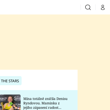
Vyhledávání
Můj 
Prima+
CNN Prima News
Prima Fresh
Prima Living
Prima Zoom
 THE STARS
Prima Lajk
Mína totálně zničila Denisu
Ryndovou. Maminka z
Sledujte nás
jejího zápasení radost