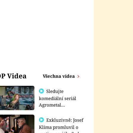
P Videa
Všechna videa
Sledujte
komediální seriál
Agrometal
exkluzivně na
prima+
Exkluzivně: Josef
Klíma promluvil o