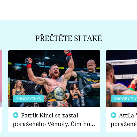
PŘEČTĚTE SI TAKÉ
SHOWBYZNYS
SHOWBYZNY
Patrik Kincl se zastal
Attila Végh podpořil
poraženého Vémoly. Čím ho
poražené
fanoušci naštvali?
chce radě