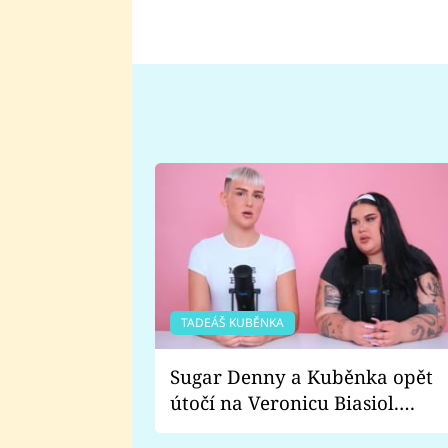
TADEÁŠ KUBĚNKA
Sugar Denny a Kuběnka opět
útočí na Veronicu Biasiol.
Proč je podle nich falešná a