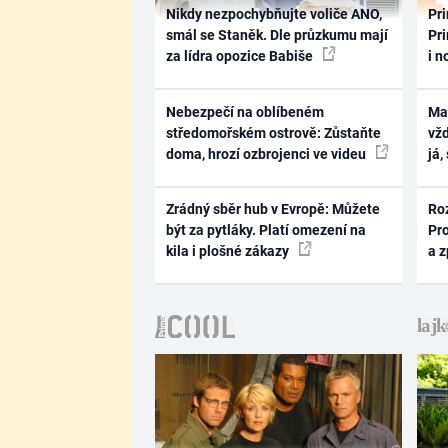
Nikdy nezpochybňujte voliče ANO,
Pri
smál se Staněk. Dle průzkumu mají
Pri
za lídra opozice Babiše
i n
Nebezpečí na oblíbeném
Ma
středomořském ostrově: Zůstaňte
vž
doma, hrozí ozbrojenci ve videu
já,
Zrádný sběr hub v Evropě: Můžete
Ro
být za pytláky. Platí omezení na
Pr
kila i plošné zákazy
a 