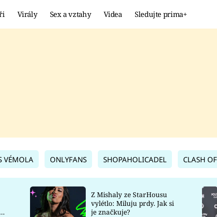
ři
Virály
Sex a vztahy
Videa
Sledujte prima+
Showbyznys
Extrém
VIRÁLY
KURIOZITY
VIDEA
KVÍZY
S VÉMOLA
ONLYFANS
SHOPAHOLICADEL
CLASH OF
Z Mishaly ze StarHousu
vylétlo: Miluju prdy. Jak si
co
je značkuje?