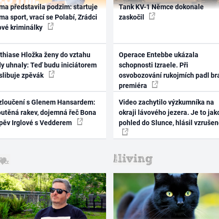
ma představila podzim: startuje
Tank KV-1 Němce dokonale
ma sport, vrací se Polabí, Zrádci
zaskočil
ové kriminálky
thiase Hložka ženy do vztahu
Operace Entebbe ukázala
dy uhnaly: Teď budu iniciátorem
schopnosti Izraele. Při
 slibuje zpěvák
osvobozování rukojmích padl br
premiéra
zloučení s Glenem Hansardem:
Video zachytilo výzkumníka na
outěná rakev, dojemná řeč Bona
okraji lávového jezera. Je to jak
zpěv Irglové s Vedderem
pohled do Slunce, hlásil vzruše