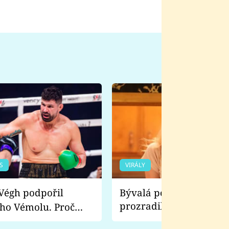
S
VIRÁLY
Bývalá pornoherečka
prozradila, co ji šokova
ho Vémolu. Proč
natáčení Euforie. Vážně
ji zápasit s ním než