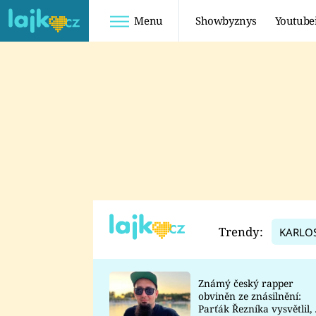
Menu
Showbyznys
Youtube
Youtuberky
Youtubeři
SHOPAHOLICADEL
FATTYPILLOW
ANNA ŠULC
FREESCOOT
SUGAR DENNY
ADAM KAJUMI
LADUŠKA
TADEÁŠ KUBĚNKA
DOMINIKA
DATEL
Trendy:
KARLO
MYSLIVCOVÁ
Známý český rapper
obviněn ze znásilnění:
Parťák Řezníka vysvětlil, 