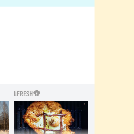
bylo drsnější než hanba
 Kinclem?
filmy?