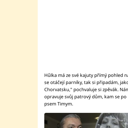
Hůlka má ze své kajuty přímý pohled n
se otáčejí parníky, tak si připadám, jak
Chorvatsku," pochvaluje si zpěvák. Nám
opravuje svůj patrový dům, kam se po 
psem Timym.