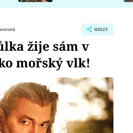
avorová
SDÍLET
ůlka žije sám v
ako mořský vlk!