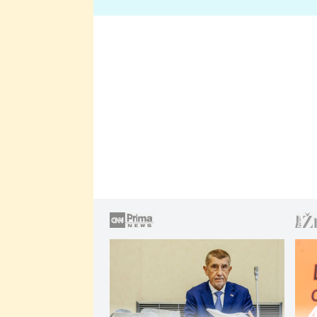
lže o své nevěře?