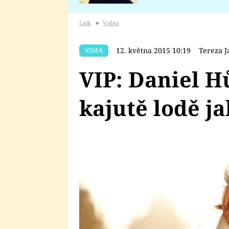
se v Plzni stalo
Lajk
■
Videa
12. května 2015 10:19
Tereza J
VIDEA
VIP: Daniel H
kajutě lodě j