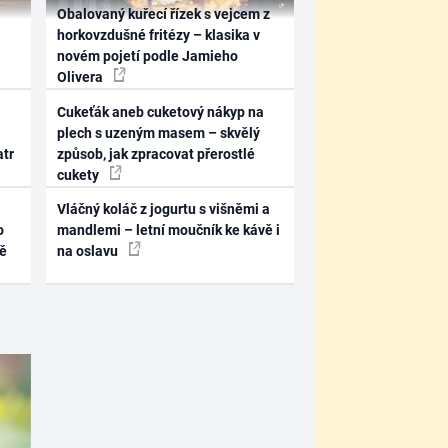
Obalovaný kuřecí řízek s vejcem z
horkovzdušné fritézy – klasika v
novém pojetí podle Jamieho
Olivera
Cukeťák aneb cuketový nákyp na
plech s uzeným masem – skvělý
atr
způsob, jak zpracovat přerostlé
cukety
Vláčný koláč z jogurtu s višněmi a
o
mandlemi – letní moučník ke kávě i
ně
na oslavu