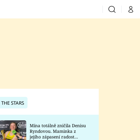
Vyhledávání
Můj 
Prima+
CNN Prima News
Prima Fresh
Prima Living
Prima Zoom
 THE STARS
Prima Lajk
Mína totálně zničila Denisu
Ryndovou. Maminka z
Sledujte nás
jejího zápasení radost