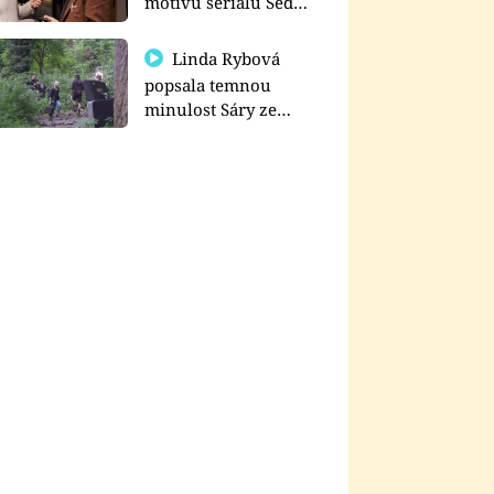
motivu seriálu Sedm
schodů k moci
Linda Rybová
popsala temnou
minulost Sáry ze
seriálu Zákony vlka