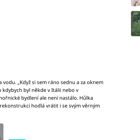
a vodu. „Když si sem ráno sednu a za oknem
o kdybych byl někde v Itálii nebo v
ořnické bydlení ale není nastálo. Hůlka
rekonstrukci hodlá vrátit i se svým věrným