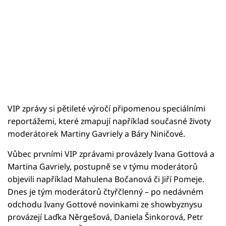
VIP zprávy si pětileté výročí připomenou speciálními
reportážemi, které zmapují například současné životy
moderátorek Martiny Gavriely a Báry Niničové.
Vůbec prvními VIP zprávami provázely Ivana Gottová a
Martina Gavriely, postupně se v týmu moderátorů
objevili například Mahulena Bočanová či Jiří Pomeje.
Dnes je tým moderátorů čtyřčlenný – po nedávném
odchodu Ivany Gottové novinkami ze showbyznysu
provázejí Laďka Něrgešová, Daniela Šinkorová, Petr