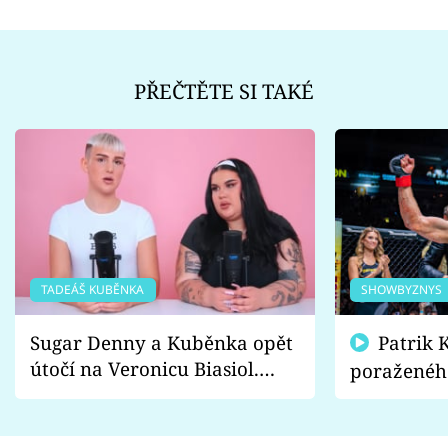
PŘEČTĚTE SI TAKÉ
TADEÁŠ KUBĚNKA
SHOWBYZNYS
Sugar Denny a Kuběnka opět
Patrik Kincl se zastal
útočí na Veronicu Biasiol.
poraženéh
Proč je podle nich falešná a
fanoušci n
lže o své nevěře?