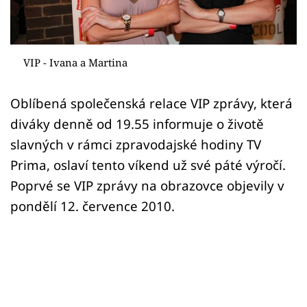
Sex a vztahy
Videa
VIP - Ivana a Martina
Sledujte prima+
Oblíbená společenská relace VIP zprávy, která
Přihlášení
diváky denně od 19.55 informuje o životě
slavných v rámci zpravodajské hodiny TV
Prima, oslaví tento víkend už své páté výročí.
Sledujte nás
Poprvé se VIP zprávy na obrazovce objevily v
pondělí 12. července 2010.