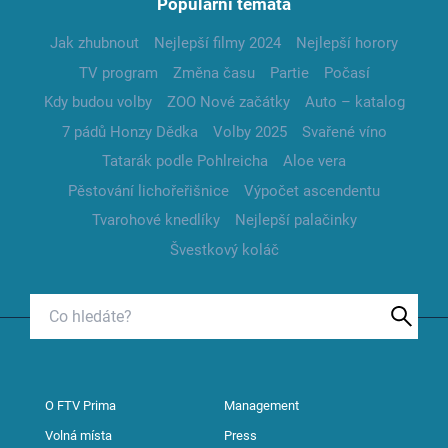
Populární témata
Jak zhubnout
Nejlepší filmy 2024
Nejlepší horory
TV program
Změna času
Partie
Počasí
Kdy budou volby
ZOO Nové začátky
Auto – katalog
7 pádů Honzy Dědka
Volby 2025
Svařené víno
Tatarák podle Pohlreicha
Aloe vera
Pěstování lichořeřišnice
Výpočet ascendentu
Tvarohové knedlíky
Nejlepší palačinky
Švestkový koláč
O FTV Prima
Management
Volná místa
Press