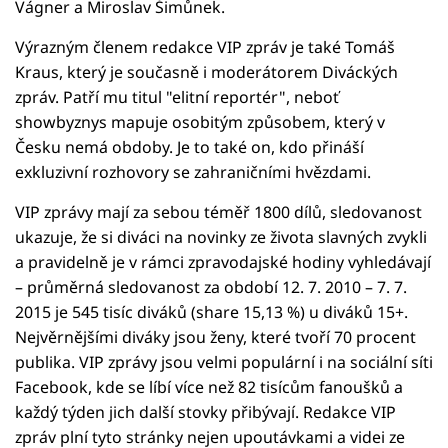
Vágner a Miroslav Šimůnek.
Výrazným členem redakce VIP zpráv je také Tomáš
Kraus, který je současně i moderátorem Diváckých
zpráv. Patří mu titul "elitní reportér", neboť
showbyznys mapuje osobitým způsobem, který v
Česku nemá obdoby. Je to také on, kdo přináší
exkluzivní rozhovory se zahraničními hvězdami.
VIP zprávy mají za sebou téměř 1800 dílů, sledovanost
ukazuje, že si diváci na novinky ze života slavných zvykli
a pravidelně je v rámci zpravodajské hodiny vyhledávají
– průměrná sledovanost za období 12. 7. 2010 – 7. 7.
2015 je 545 tisíc diváků (share 15,13 %) u diváků 15+.
Nejvěrnějšími diváky jsou ženy, které tvoří 70 procent
publika. VIP zprávy jsou velmi populární i na sociální síti
Facebook, kde se líbí více než 82 tisícům fanoušků a
každý týden jich další stovky přibývají. Redakce VIP
zpráv plní tyto stránky nejen upoutávkami a videi ze