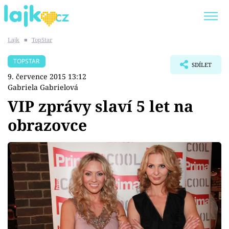
Lajk
■
TopStar
Trendy:
KARLOS VÉMOLA
ONLYFANS
TOPSTAR
SDÍLET
SHOPAHOLICADEL
CLASH OF THE STARS
9. července 2015 13:12
Gabriela Gabrielová
VIP zprávy slaví 5 let na
obrazovce
Témata
Showbyznys
Youtubeři
Virály