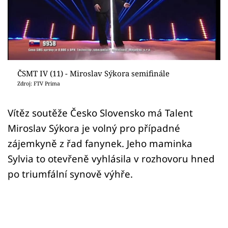
Sex a vztahy
Videa
Sledujte prima+
ČSMT IV (11) - Miroslav Sýkora semifinále
Přihlášení
Zdroj: FTV Prima
Vítěz soutěže Česko Slovensko má Talent
Sledujte nás
Miroslav Sýkora je volný pro případné
zájemkyně z řad fanynek. Jeho maminka
Sylvia to otevřeně vyhlásila v rozhovoru hned
po triumfální synově výhře.