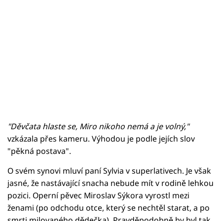
"Děvčata hlaste se, Miro nikoho nemá a je volný,"
vzkázala přes kameru. Výhodou je podle jejích slov
"pěkná postava".
O svém synovi mluví paní Sylvia v superlativech. Je však
jasné, že nastávající snacha nebude mít v rodině lehkou
pozici. Operní pěvec Miroslav Sýkora vyrostl mezi
ženami (po odchodu otce, který se nechtěl starat, a po
smrti milovaného dědečka). Pravděpodobně by byl tak