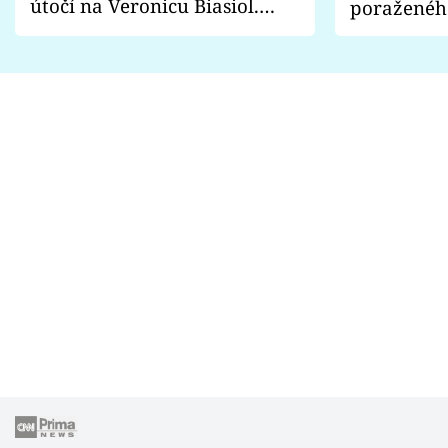
útočí na Veronicu Biasiol.
poraženéh
Proč je podle nich falešná a
fanoušci n
lže o své nevěře?