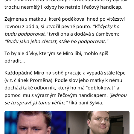
trochu nesmělý i kdyby ho netrápil řečový handicap.
Zejména s matkou, které poděkoval hned po vítězství
rovnou z pódia, si utvořil pevné pouto.
"Vždycky ho
budu podporovat,"
tvrdí ona a dodává s úsměvem:
"Budu jako jeho chvost, stále ho podporovat."
To by ale dívky, kterým se Miro líbí, mohlo spíš
odradit...
Každopádně Miro na sobě pracuje a vypadá stále lépe
Failed to fetch
(viz. článek Proměna). Podle slov jeho matky k němu
dochází také odborník, který ho má "odblokovat" a
pomoci mu s výrazným řečovým handicapem.
"Jednou
se to spraví, já tomu věřím,"
říká paní Sylvia.