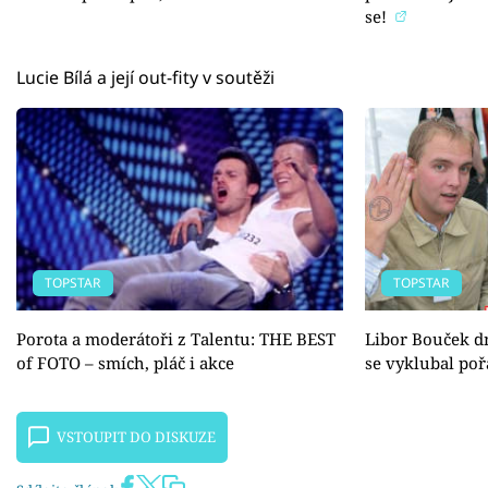
se!
Lucie Bílá a její out-fity v soutěži
TOPSTAR
TOPSTAR
Porota a moderátoři z Talentu: THE BEST
Libor Bouček dn
of FOTO – smích, pláč i akce
se vyklubal po
VSTOUPIT DO DISKUZE