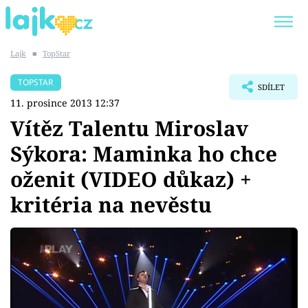
Lajk
■
TopStar
Trendy:
KARLOS VÉMOLA
ONLYFANS
TOPSTAR
SDÍLET
SHOPAHOLICADEL
CLASH OF THE STARS
11. prosince 2013 12:37
Vítěz Talentu Miroslav
Sýkora: Maminka ho chce
oženit (VIDEO důkaz) +
Témata
kritéria na nevěstu
Showbyznys
Youtubeři
Virály