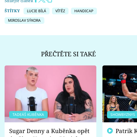
Sdílejte článek
ŠTÍTKY
LUCIE BÍLÁ
VÍTĚZ
HANDICAP
MIROSLAV SÝKORA
PŘEČTĚTE SI TAKÉ
TADEÁŠ KUBĚNKA
SHOWBYZNYS
Sugar Denny a Kuběnka opět
Patrik Kincl se zastal