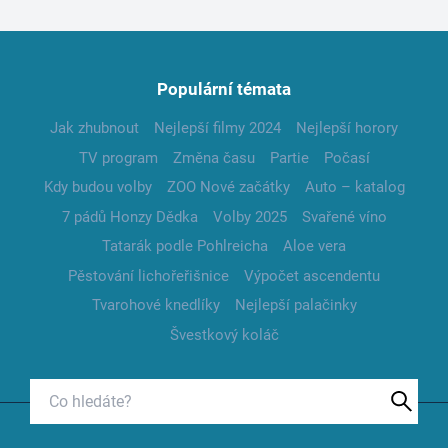
Populární témata
Jak zhubnout
Nejlepší filmy 2024
Nejlepší horory
TV program
Změna času
Partie
Počasí
Kdy budou volby
ZOO Nové začátky
Auto – katalog
7 pádů Honzy Dědka
Volby 2025
Svařené víno
Tatarák podle Pohlreicha
Aloe vera
Pěstování lichořeřišnice
Výpočet ascendentu
Tvarohové knedlíky
Nejlepší palačinky
Švestkový koláč