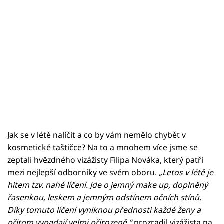
Jak se v létě nalíčit a co by vám nemělo chybět v
kosmetické taštičce? Na to a mnohem více jsme se
zeptali hvězdného vizážisty Filipa Nováka, který patři
mezi nejlepší odborníky ve svém oboru.
„Letos v létě je
hitem tzv. nahé líčení. Jde o jemný make up, doplněný
řasenkou, leskem a jemným odstínem očních stínů.
Díky tomuto líčení vyniknou přednosti každé ženy a
přitom vypadají velmi přirozeně,“
prozradil vizážista na