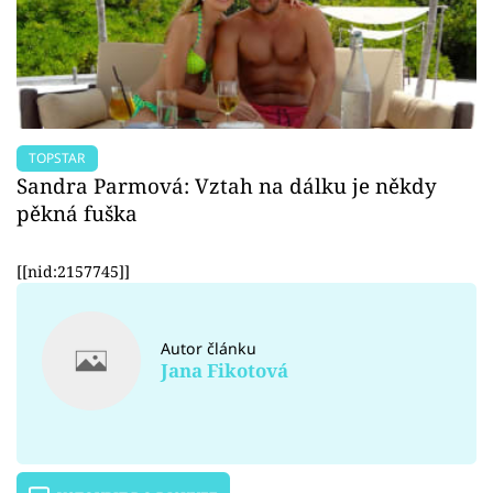
TOPSTAR
Sandra Parmová: Vztah na dálku je někdy
pěkná fuška
[[nid:2157745]]
Autor článku
Jana Fikotová