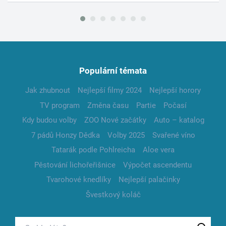
Populární témata
Jak zhubnout
Nejlepší filmy 2024
Nejlepší horory
TV program
Změna času
Partie
Počasí
Kdy budou volby
ZOO Nové začátky
Auto – katalog
7 pádů Honzy Dědka
Volby 2025
Svařené víno
Tatarák podle Pohlreicha
Aloe vera
Pěstování lichořeřišnice
Výpočet ascendentu
Tvarohové knedlíky
Nejlepší palačinky
Švestkový koláč