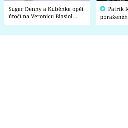
Sugar Denny a Kuběnka opět
Patrik Kincl se zastal
útočí na Veronicu Biasiol.
poraženéh
Proč je podle nich falešná a
fanoušci n
lže o své nevěře?