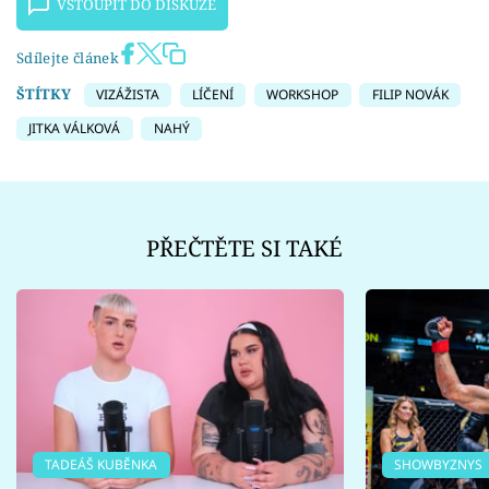
VSTOUPIT DO DISKUZE
Sdílejte článek
ŠTÍTKY
VIZÁŽISTA
LÍČENÍ
WORKSHOP
FILIP NOVÁK
JITKA VÁLKOVÁ
NAHÝ
PŘEČTĚTE SI TAKÉ
TADEÁŠ KUBĚNKA
SHOWBYZNYS