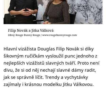
Sex a vztahy
Videa
Sledujte prima+
Filip Novák a Jitka Válková
Zdroj: Rouge Bunny Rouge / www.rougebunnyrouge.com
Přihlášení
Hlavní vizážista Douglas Filip Novák si díky
šikovným ručičkám vysloužil punc jednoho z
Sledujte nás
nejlepších vizážistů slavných tváří. Proto není
divu, že si od něj nechají slavné dámy radit,
jak se správně líčit. Trendy a vychytávky
zajímaly i krásnou modelku Jitku Válkovou.