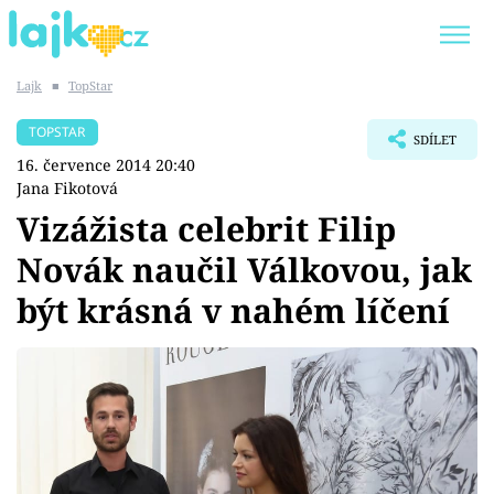
Lajk
■
TopStar
Trendy:
KARLOS VÉMOLA
ONLYFANS
TOPSTAR
SDÍLET
SHOPAHOLICADEL
CLASH OF THE STARS
16. července 2014 20:40
Jana Fikotová
Vizážista celebrit Filip
Novák naučil Válkovou, jak
Témata
být krásná v nahém líčení
Showbyznys
Youtubeři
Virály