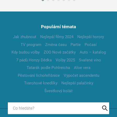
Populární témata
Jak zhubnout
Nejlepší filmy 2024
Nejlepší horory
TV program
Změna času
Partie
Počasí
Kdy budou volby
ZOO Nové začátky
Auto – katalog
7 pádů Honzy Dědka
Volby 2025
Svařené víno
Tatarák podle Pohlreicha
Aloe vera
Pěstování lichořeřišnice
Výpočet ascendentu
Tvarohové knedlíky
Nejlepší palačinky
Švestkový koláč