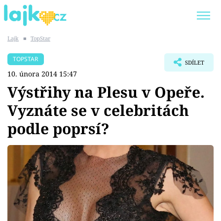
Lajk
■
TopStar
Trendy:
KARLOS VÉMOLA
ONLYFANS
TOPSTAR
SDÍLET
SHOPAHOLICADEL
CLASH OF THE STARS
10. února 2014 15:47
Výstřihy na Plesu v Opeře.
Vyznáte se v celebritách
podle poprsí?
Témata
Showbyznys
Youtubeři
Virály