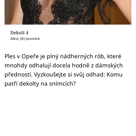
Sex a vztahy
Videa
Sledujte prima+
Dekolt 4
Zdroj: Jiří Janoušek
Přihlášení
Ples v Opeře je plný nádherných rób, které
mnohdy odhalují docela hodně z dámských
Sledujte nás
předností. Vyzkoušejte si svůj odhad: Komu
patří dekolty na snímcích?