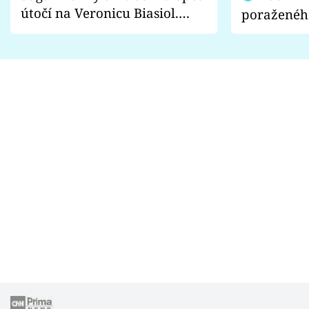
útočí na Veronicu Biasiol.
poraženéh
Proč je podle nich falešná a
fanoušci n
lže o své nevěře?