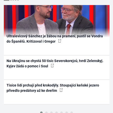
Ultralevicový Sánchez je žábou na prameni, pustil se Vondra
do Španělů. Kritizoval i Gregor
Na Ukrajinu se chystá 50 tisíc Severokorejců, tvrdí Zelenskyj.
Kyjev žádá o pomoc i Soul
Tisíce lidí prchají před krokodýly. Stoupající keňské jezero
přivedlo predátory až ke dveřím