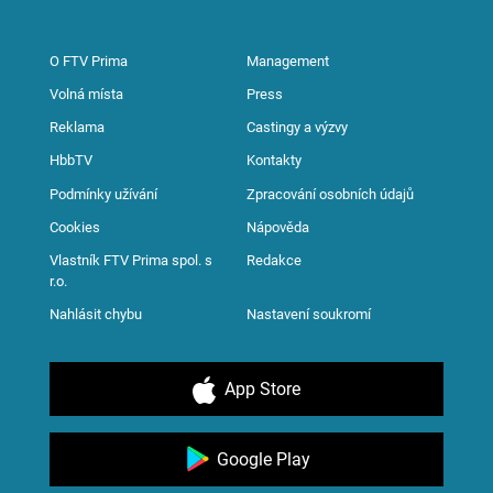
O FTV Prima
Management
Volná místa
Press
Reklama
Castingy a výzvy
HbbTV
Kontakty
Podmínky užívání
Zpracování osobních údajů
Cookies
Nápověda
Vlastník FTV Prima spol. s
Redakce
r.o.
Nahlásit chybu
Nastavení soukromí
App Store
Google Play