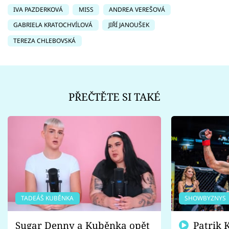
IVA PAZDERKOVÁ
MISS
ANDREA VEREŠOVÁ
GABRIELA KRATOCHVÍLOVÁ
JIŘÍ JANOUŠEK
TEREZA CHLEBOVSKÁ
PŘEČTĚTE SI TAKÉ
TADEÁŠ KUBĚNKA
SHOWBYZNYS
Sugar Denny a Kuběnka opět
Patrik Kincl se zastal