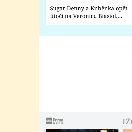
Sugar Denny a Kuběnka opět
útočí na Veronicu Biasiol.
Proč je podle nich falešná a
lže o své nevěře?