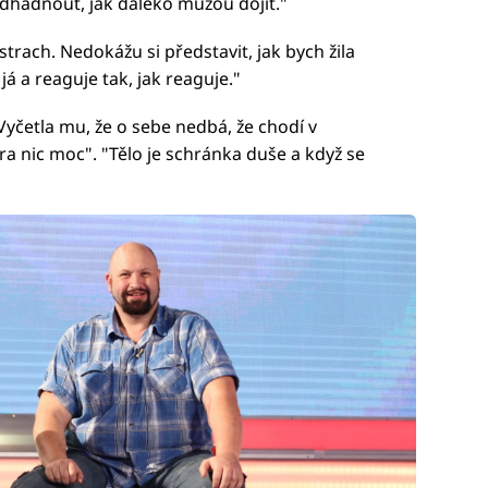
odhadnout, jak daleko můžou dojít."
trach. Nedokážu si představit, jak bych žila
 já a reaguje tak, jak reaguje."
Vyčetla mu, že o sebe nedbá, že chodí v
a nic moc". "Tělo je schránka duše a když se