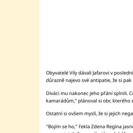
Obyvatelé Vily dávali Jafarovi v posle
důrazně najevo své antipatie, že si pak 
Diváci mu nakonec jeho přání splnili. 
kamarádům," plánoval si obr, kterého d
Ostatní si ovšem myslí, že si jejich neg
"Bojím se ho," řekla Zdena Regina jas