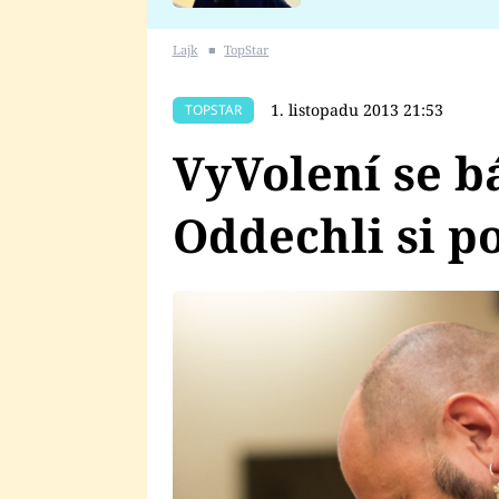
se v Plzni stalo
Lajk
■
TopStar
1. listopadu 2013 21:53
TOPSTAR
VyVolení se bá
Oddechli si p