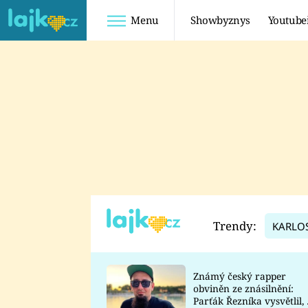
Menu
Showbyznys
Youtube
Youtuberky
Youtubeři
SHOPAHOLICADEL
FATTYPILLOW
ANNA ŠULC
FREESCOOT
SUGAR DENNY
ADAM KAJUMI
LADUŠKA
TADEÁŠ KUBĚNKA
DOMINIKA
DATEL
Trendy:
KARLO
MYSLIVCOVÁ
Známý český rapper
obviněn ze znásilnění:
Parťák Řezníka vysvětlil, 