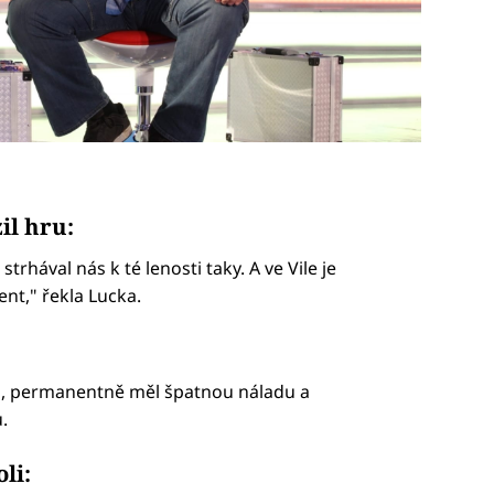
il hru:
strhával nás k té lenosti taky. A ve Vile je
nt," řekla Lucka.
al, permanentně měl špatnou náladu a
.
li: