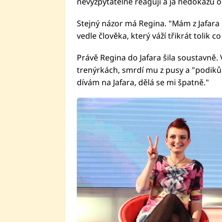
nevyzpytatelně reagují a já nedokážu 
Stejný názor má Regina. "Mám z Jafara s
vedle člověka, který váží třikrát tolik co
Právě Regina do Jafara šila soustavně. 
trenýrkách, smrdí mu z pusy a "podikůr
dívám na Jafara, dělá se mi špatně."