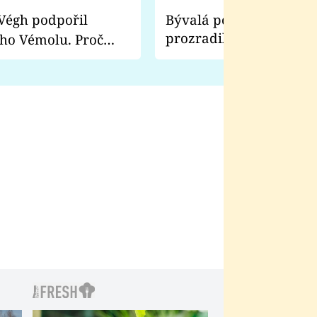
Bývalá pornoherečka
prozradila, co ji šokova
ho Vémolu. Proč
natáčení Euforie. Vážně
ji zápasit s ním než
bylo drsnější než hanba
 Kinclem?
filmy?