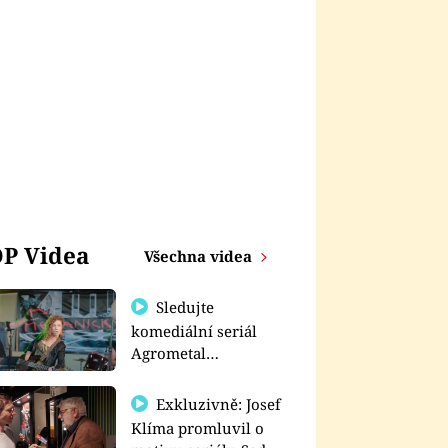
P Videa
Všechna videa
Sledujte
komediální seriál
Agrometal
exkluzivně na
prima+
Exkluzivně: Josef
Klíma promluvil o