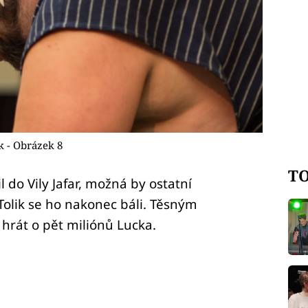
k - Obrázek 8
TO
 do Vily Jafar, možná by ostatní
 Tolik se ho nakonec báli. Těsným
 hrát o pět miliónů Lucka.