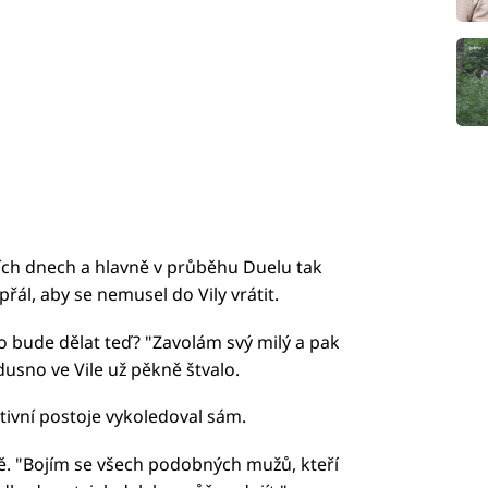
dních dnech a hlavně v průběhu Duelu tak
přál, aby se nemusel do Vily vrátit.
Co bude dělat teď? "Zavolám svý milý a pak
usno ve Vile už pěkně štvalo.
ativní postoje vykoledoval sám.
ně. "Bojím se všech podobných mužů, kteří