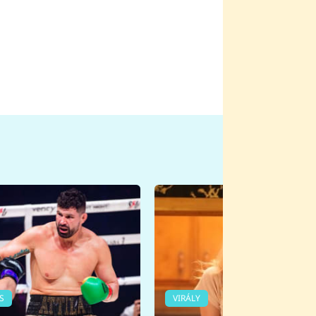
S
VIRÁLY