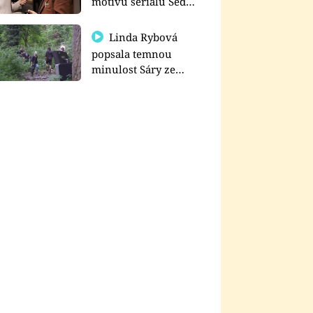
motivu seriálu Sedm
schodů k moci
Linda Rybová
popsala temnou
minulost Sáry ze
seriálu Zákony vlka