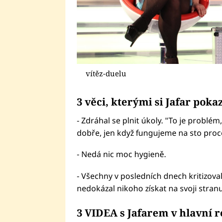
vítěz-duelu
3 věci, kterými si Jafar pokaz
- Zdráhal se plnit úkoly. "To je problém, 
dobře, jen když fungujeme na sto proce
- Nedá nic moc hygieně.
- Všechny v posledních dnech kritizov
nedokázal nikoho získat na svoji stranu
3 VIDEA s Jafarem v hlavní ro