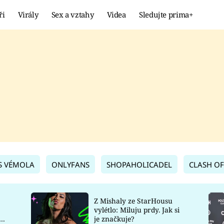
ři
Virály
Sex a vztahy
Videa
Sledujte prima+
Showbyznys
Extrém
VIRÁLY
KURIOZITY
VIDEA
KVÍZY
S VÉMOLA
ONLYFANS
SHOPAHOLICADEL
CLASH OF
Z Mishaly ze StarHousu
vylétlo: Miluju prdy. Jak si
co
je značkuje?