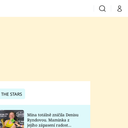
Vyhledávání
Můj 
Prima+
CNN Prima News
Prima Fresh
Prima Living
Prima Zoom
 THE STARS
Prima Lajk
Mína totálně zničila Denisu
Ryndovou. Maminka z
Sledujte nás
jejího zápasení radost