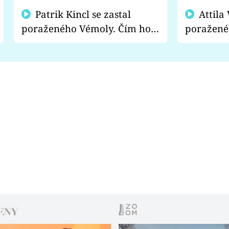
Patrik Kincl se zastal
Attila Végh podpořil
poraženého Vémoly. Čím ho
poražené
fanoušci naštvali?
chce radě
s vítězem