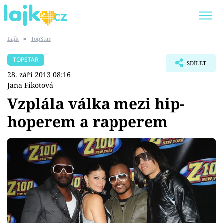
Lajk
■
TopStar
Trendy:
KARLOS VÉMOLA
ONLYFANS
TOPSTAR
SDÍLET
SHOPAHOLICADEL
CLASH OF THE STARS
28. září 2013 08:16
Jana Fikotová
Vzplála válka mezi hip-
hoperem a rapperem
Témata
Showbyznys
Youtubeři
Virály