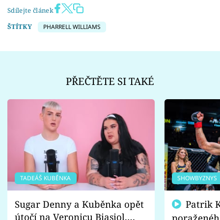
Sdílejte článek
ŠTÍTKY
PHARRELL WILLIAMS
PŘEČTĚTE SI TAKÉ
TADEÁŠ KUBĚNKA
SHOWBYZNYS
Sugar Denny a Kuběnka opět
Patrik Kincl se zastal
útočí na Veronicu Biasiol.
poraženéh