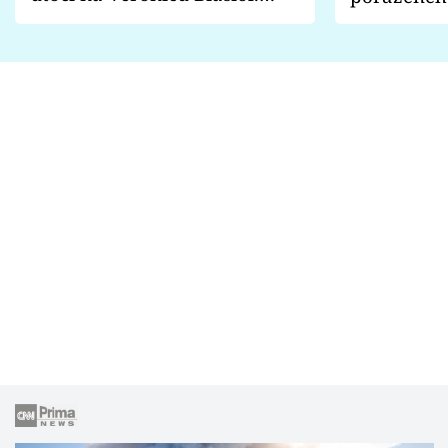
Proč je podle nich falešná a
fanoušci n
lže o své nevěře?