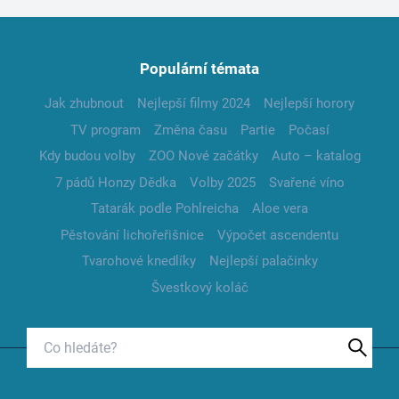
Populární témata
Jak zhubnout
Nejlepší filmy 2024
Nejlepší horory
TV program
Změna času
Partie
Počasí
Kdy budou volby
ZOO Nové začátky
Auto – katalog
7 pádů Honzy Dědka
Volby 2025
Svařené víno
Tatarák podle Pohlreicha
Aloe vera
Pěstování lichořeřišnice
Výpočet ascendentu
Tvarohové knedlíky
Nejlepší palačinky
Švestkový koláč