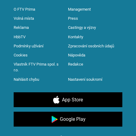
O FTV Prima
Management
Volná místa
Press
Reklama
Castingy a výzvy
HbbTV
Kontakty
Podmínky užívání
Zpracování osobních údajů
Cookies
Nápověda
Vlastník FTV Prima spol. s
Redakce
r.o.
Nahlásit chybu
Nastavení soukromí
App Store
Google Play