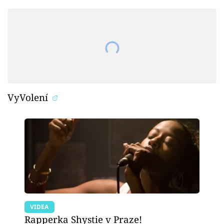
VyVolení
VIDEA
Rapperka Shystie v Praze!