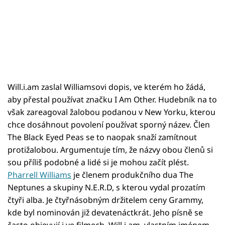
Will.i.am zaslal Williamsovi dopis, ve kterém ho žádá,
aby přestal používat značku I Am Other. Hudebník na to
však zareagoval žalobou podanou v New Yorku, kterou
chce dosáhnout povolení používat sporný název. Člen
The Black Eyed Peas se to naopak snaží zamítnout
protižalobou. Argumentuje tím, že názvy obou členů si
sou příliš podobné a lidé si je mohou začít plést.
Pharrell Williams
je členem produkčního dua The
Neptunes a skupiny N.E.R.D, s kterou vydal prozatím
čtyři alba. Je čtyřnásobným držitelem ceny Grammy,
kde byl nominován již devatenáctkrát. Jeho písně se
často objevují i ve filmech. Will.i.am, vlastním jménem