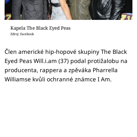
Sex a vztahy
Videa
Kapela The Black Eyed Peas
Sledujte prima+
Zdroj: facebook
Přihlášení
Člen americké hip-hopové skupiny The Black
Eyed Peas Will.i.am (37) podal protižalobu na
producenta, rappera a zpěváka Pharrella
Sledujte nás
Williamse kvůli ochranné známce I Am.