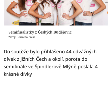
Sex a vztahy
Videa
Sledujte prima+
Semifinalistky z Českých Budějovic
Zdroj: Hermina Press
Přihlášení
Do soutěže bylo přihlášeno 44 odvážných
dívek z jižních Čech a okolí, porota do
Sledujte nás
semifinále ve Špindlerově Mlýně poslala 4
krásné dívky