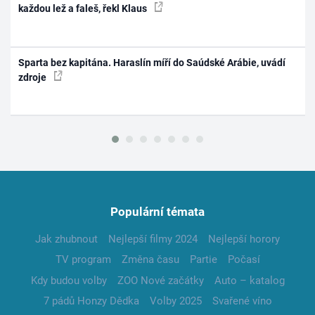
každou lež a faleš, řekl Klaus
Sparta bez kapitána. Haraslín míří do Saúdské Arábie, uvádí
zdroje
Populární témata
Jak zhubnout
Nejlepší filmy 2024
Nejlepší horory
TV program
Změna času
Partie
Počasí
Kdy budou volby
ZOO Nové začátky
Auto – katalog
7 pádů Honzy Dědka
Volby 2025
Svařené víno