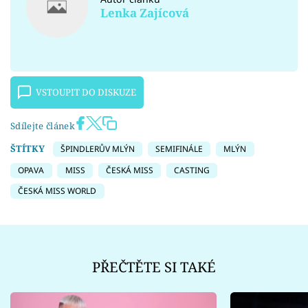
Lenka Zajícová
VSTOUPIT DO DISKUZE
Sdílejte článek
ŠTÍTKY
ŠPINDLERŮV MLÝN
SEMIFINÁLE
MLÝN
OPAVA
MISS
ČESKÁ MISS
CASTING
ČESKÁ MISS WORLD
PŘEČTĚTE SI TAKÉ