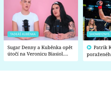
TADEÁŠ KUBĚNKA
SHOWBYZNYS
Sugar Denny a Kuběnka opět
Patrik Kincl se zastal
útočí na Veronicu Biasiol.
poraženéh
Proč je podle nich falešná a
fanoušci n
lže o své nevěře?