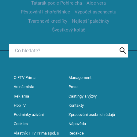
Tatarák podle Pohlreicha
Aloe vera
Pěstování lichořeřišnice
Výpočet ascendentu
Tvarohové knedlíky
Nejlepší palačinky
Švestkový koláč
O FTV Prima
Management
Volná místa
Press
Reklama
Castingy a výzvy
HbbTV
Kontakty
Podmínky užívání
Zpracování osobních údajů
Cookies
Nápověda
Vlastník FTV Prima spol. s
Redakce