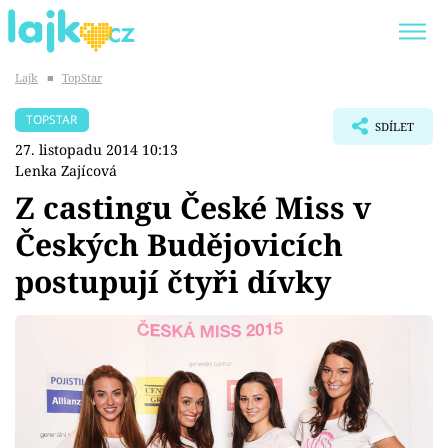
Lajk
■
TopStar
Trendy:
KARLOS VÉMOLA
ONLYFANS
TOPSTAR
SDÍLET
SHOPAHOLICADEL
CLASH OF THE STARS
27. listopadu 2014 10:13
Lenka Zajícová
Z castingu České Miss v
Českých Budějovicích
Témata
postupují čtyři dívky
Showbyznys
Youtubeři
Virály