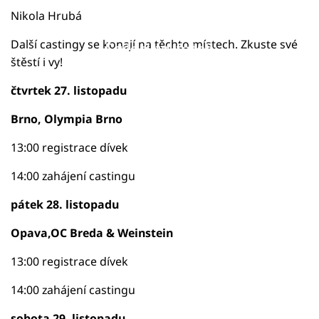
Nikola Hrubá
Další castingy se konají na těchto místech. Zkuste své
Failed to fetch
štěstí i vy!
čtvrtek 27. listopadu
Brno, Olympia Brno
13:00 registrace dívek
14:00 zahájení castingu
pátek 28. listopadu
Opava,OC Breda & Weinstein
13:00 registrace dívek
14:00 zahájení castingu
sobota 29. listopadu