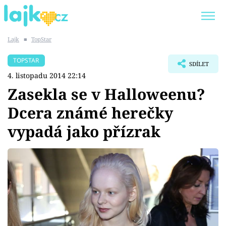
Lajk
■
TopStar
Trendy:
KARLOS VÉMOLA
ONLYFANS
TOPSTAR
SDÍLET
SHOPAHOLICADEL
CLASH OF THE STARS
4. listopadu 2014 22:14
Zasekla se v Halloweenu?
Dcera známé herečky
vypadá jako přízrak
Témata
Showbyznys
Youtubeři
Virály