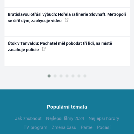
Bratislavou otřásl výbuch: Hořela rafinerie Slovnaft. Metropolí
se šířil dým, zachycuje video
Útok v Tanvaldu: Pachatel měl pobodat tři lidi, na místě
zasahuje policie
Populární témata
Jak zhubnout
Nejlepší filmy 2024
Nejlepší horory
TV program
Změna času
Partie
Počasí