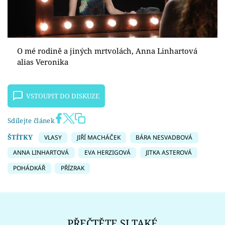
O mé rodině a jiných mrtvolách, Anna Linhartová
alias Veronika
VSTOUPIT DO DISKUZE
Sdílejte článek
ŠTÍTKY
VLASY
JIŘÍ MACHÁČEK
BÁRA NESVADBOVÁ
ANNA LINHARTOVÁ
EVA HERZIGOVÁ
JITKA ASTEROVÁ
POHÁDKÁŘ
PŘÍZRAK
PŘEČTĚTE SI TAKÉ