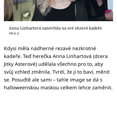
Sex a vztahy
Videa
Sledujte prima+
Anna Linhartová zanevřela na své ohnivé kadeře
Zdroj: jj
Přihlášení
Kdysi měla nádherné rezavé nezkrotné
kadeře. Teď herečka Anna Linhartová (dcera
Sledujte nás
Jitky Asterové) udělala všechno pro to, aby
svůj vzhled změnila. Tvrdí, že ji to baví, měnit
se. Posuďtě ale sami – tahle image se dá s
halloweenskou maskou celkem lehce zaměnit.