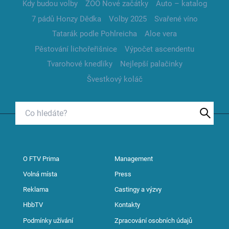
Kdy budou volby
ZOO Nové začátky
Auto – katalog
7 pádů Honzy Dědka
Volby 2025
Svařené víno
Tatarák podle Pohlreicha
Aloe vera
Pěstování lichořeřišnice
Výpočet ascendentu
Tvarohové knedlíky
Nejlepší palačinky
Švestkový koláč
O FTV Prima
Management
Volná místa
Press
Reklama
Castingy a výzvy
HbbTV
Kontakty
Podmínky užívání
Zpracování osobních údajů