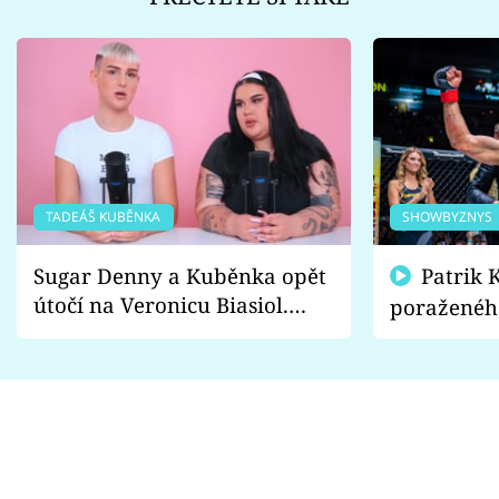
TADEÁŠ KUBĚNKA
SHOWBYZNYS
Sugar Denny a Kuběnka opět
Patrik Kincl se zastal
útočí na Veronicu Biasiol.
poraženéh
Proč je podle nich falešná a
fanoušci n
lže o své nevěře?