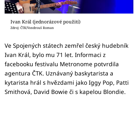
Sex a vztahy
Videa
Ivan Král (jednorázové použití)
Zdroj: ČTK/Vondrouš Roman
Sledujte prima+
Ve Spojených státech zemřel český hudebník
Přihlášení
Ivan Král, bylo mu 71 let. Informaci z
facebooku festivalu Metronome potvrdila
agentura ČTK. Uznávaný baskytarista a
Sledujte nás
kytarista hrál s hvězdami jako Iggy Pop, Patti
Smithová, David Bowie či s kapelou Blondie.