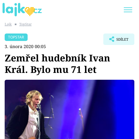
Lajk
■
TopStar
Trendy:
KARLOS VÉMOLA
ONLYFANS
TOPSTAR
SDÍLET
SHOPAHOLICADEL
CLASH OF THE STARS
3. února 2020 00:05
Zemřel hudebník Ivan
Král. Bylo mu 71 let
Témata
Showbyznys
Youtubeři
Virály