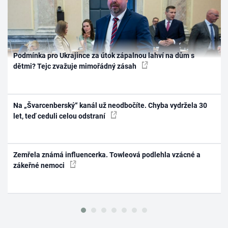
Podmínka pro Ukrajince za útok zápalnou lahví na dům s
dětmi? Tejc zvažuje mimořádný zásah
Na „Švarcenberský“ kanál už neodbočíte. Chyba vydržela 30
let, teď ceduli celou odstraní
Zemřela známá influencerka. Towleová podlehla vzácné a
zákeřné nemoci