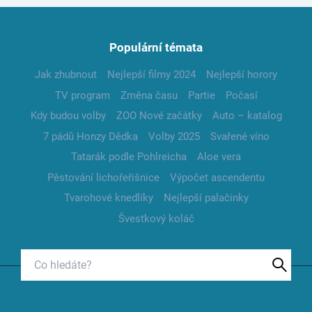
Populární témata
Jak zhubnout
Nejlepší filmy 2024
Nejlepší horory
TV program
Změna času
Partie
Počasí
Kdy budou volby
ZOO Nové začátky
Auto – katalog
7 pádů Honzy Dědka
Volby 2025
Svařené víno
Tatarák podle Pohlreicha
Aloe vera
Pěstování lichořeřišnice
Výpočet ascendentu
Tvarohové knedlíky
Nejlepší palačinky
Švestkový koláč