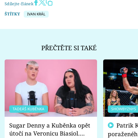
Sdílejte článek
ŠTÍTKY
IVAN KRÁL
PŘEČTĚTE SI TAKÉ
TADEÁŠ KUBĚNKA
SHOWBYZNYS
Sugar Denny a Kuběnka opět
Patrik Kincl se zastal
útočí na Veronicu Biasiol.
poraženéh