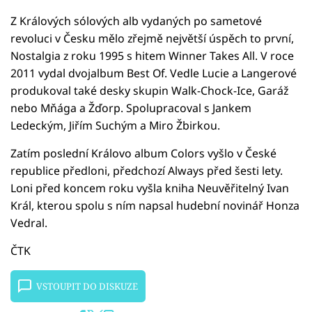
Z Králových sólových alb vydaných po sametové
revoluci v Česku mělo zřejmě největší úspěch to první,
Nostalgia z roku 1995 s hitem Winner Takes All. V roce
2011 vydal dvojalbum Best Of. Vedle Lucie a Langerové
produkoval také desky skupin Walk-Chock-Ice, Garáž
nebo Mňága a Žďorp. Spolupracoval s Jankem
Ledeckým, Jiřím Suchým a Miro Žbirkou.
Zatím poslední Královo album Colors vyšlo v České
republice předloni, předchozí Always před šesti lety.
Loni před koncem roku vyšla kniha Neuvěřitelný Ivan
Král, kterou spolu s ním napsal hudební novinář Honza
Vedral.
ČTK
VSTOUPIT DO DISKUZE