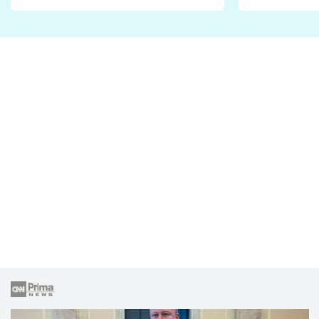
Proč je podle nich falešná a
fanoušci n
lže o své nevěře?