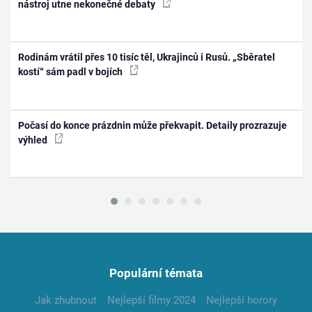
nástroj utne nekonečné debaty
Rodinám vrátil přes 10 tisíc těl, Ukrajinců i Rusů. „Sběratel
kostí“ sám padl v bojích
Počasí do konce prázdnin může překvapit. Detaily prozrazuje
výhled
Populární témata
Jak zhubnout
Nejlepší filmy 2024
Nejlepší horory