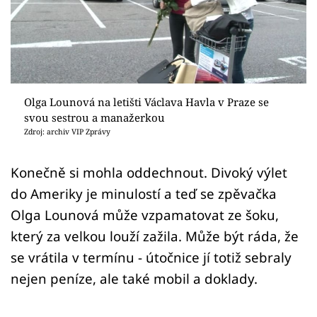
Sex a vztahy
Videa
Sledujte prima+
Olga Lounová na letišti Václava Havla v Praze se
Přihlášení
svou sestrou a manažerkou
Zdroj: archiv VIP Zprávy
Sledujte nás
Konečně si mohla oddechnout. Divoký výlet
do Ameriky je minulostí a teď se zpěvačka
Olga Lounová může vzpamatovat ze šoku,
který za velkou louží zažila. Může být ráda, že
se vrátila v termínu - útočnice jí totiž sebraly
nejen peníze, ale také mobil a doklady.