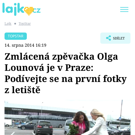
Lajk
■
TopStar
Trendy:
KARLOS VÉMOLA
ONLYFANS
TOPSTAR
SDÍLET
SHOPAHOLICADEL
CLASH OF THE STARS
14. srpna 2014 16:19
Zmlácená zpěvačka Olga
Lounová je v Praze:
Podívejte se na první fotky
Témata
z letiště
Showbyznys
Youtubeři
Virály