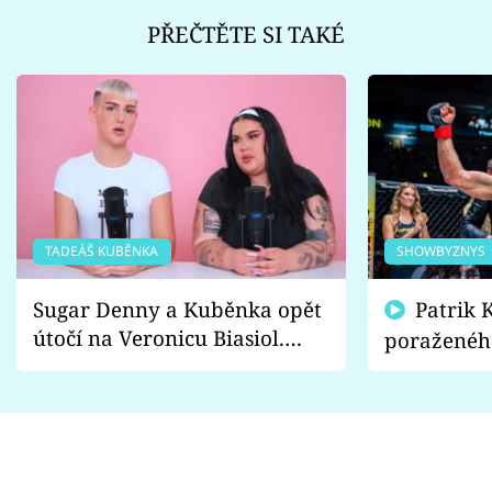
PŘEČTĚTE SI TAKÉ
TADEÁŠ KUBĚNKA
SHOWBYZNYS
Sugar Denny a Kuběnka opět
Patrik Kincl se zastal
útočí na Veronicu Biasiol.
poraženéh
Proč je podle nich falešná a
fanoušci n
lže o své nevěře?