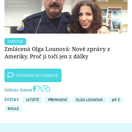
TOPSTAR
Zmlácená Olga Lounová: Nové zprávy z
Ameriky. Proč ji točí jen z dálky
VSTOUPIT DO DISKUZE
Sdílejte článek
ŠTÍTKY
LETIŠTĚ
PŘEPADENÍ
OLGA LOUNOVÁ
JAY Z
BOULE