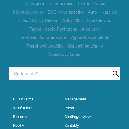
TV program
Změna času
Partie
Počasí
Kdy budou volby
ZOO Nové začátky
Auto – katalog
7 pádů Honzy Dědka
Volby 2025
Svařené víno
Tatarák podle Pohlreicha
Aloe vera
Pěstování lichořeřišnice
Výpočet ascendentu
Tvarohové knedlíky
Nejlepší palačinky
Švestkový koláč
O FTV Prima
Management
Volná místa
Press
Reklama
Castingy a výzvy
HbbTV
Kontakty