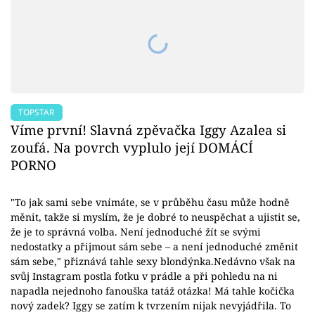
TOPSTAR
Víme první! Slavná zpěvačka Iggy Azalea si
zoufá. Na povrch vyplulo její DOMÁCÍ
PORNO
"To jak sami sebe vnímáte, se v průběhu času může hodně
měnit, takže si myslím, že je dobré to neuspěchat a ujistit se,
že je to správná volba. Není jednoduché žít se svými
nedostatky a přijmout sám sebe – a není jednoduché změnit
sám sebe," přiznává tahle sexy blondýnka.Nedávno však na
svůj Instagram postla fotku v prádle a při pohledu na ni
napadla nejednoho fanouška tatáž otázka! Má tahle kočička
nový zadek? Iggy se zatím k tvrzením nijak nevyjádřila. To