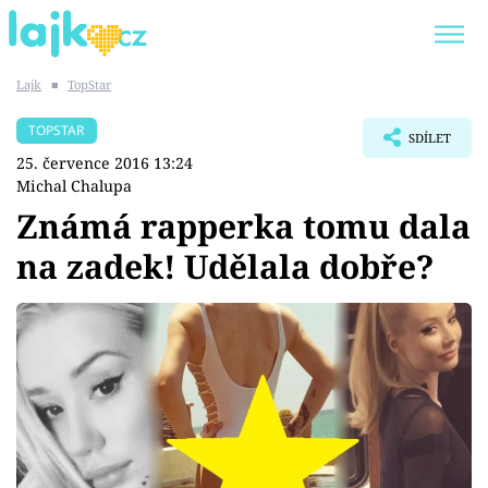
Lajk
■
TopStar
Trendy:
KARLOS VÉMOLA
ONLYFANS
TOPSTAR
SDÍLET
SHOPAHOLICADEL
CLASH OF THE STARS
25. července 2016 13:24
Michal Chalupa
Známá rapperka tomu dala
na zadek! Udělala dobře?
Témata
Showbyznys
Youtubeři
Virály