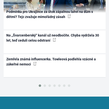
Podmínka pro Ukrajince za útok zápalnou lahví na dům s
dětmi? Tejc zvažuje mimořádný zásah
Na „Švarcenberský“ kanál už neodbočíte. Chyba vydržela 30
let, teď ceduli celou odstraní
Zemřela známá influencerka. Towleová podlehla vzácné a
zákeřné nemoci