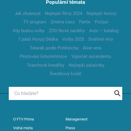
Populární témata
Jak zhubnout
Nejlepší filmy 2024
Nejlepší horory
TV program
Změna času
Partie
Počasí
Kdy budou volby
ZOO Nové začátky
Auto – katalog
7 pádů Honzy Dědka
Volby 2025
Svařené víno
Tatarák podle Pohlreicha
Aloe vera
Pěstování lichořeřišnice
Výpočet ascendentu
Tvarohové knedlíky
Nejlepší palačinky
Švestkový koláč
O FTV Prima
Management
Volná místa
Press