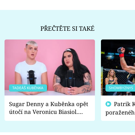
PŘEČTĚTE SI TAKÉ
TADEÁŠ KUBĚNKA
SHOWBYZNYS
Sugar Denny a Kuběnka opět
Patrik Kincl se zastal
útočí na Veronicu Biasiol.
poraženéh
Proč je podle nich falešná a
fanoušci n
lže o své nevěře?