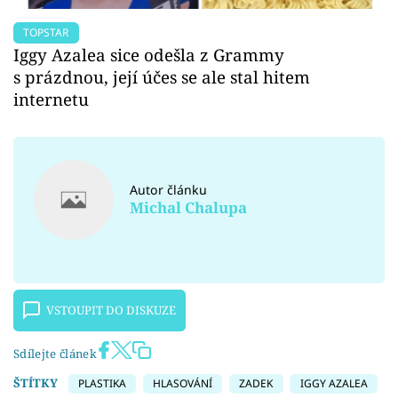
TOPSTAR
Iggy Azalea sice odešla z Grammy
s prázdnou, její účes se ale stal hitem
internetu
Autor článku
Michal Chalupa
VSTOUPIT DO DISKUZE
Sdílejte článek
ŠTÍTKY
PLASTIKA
HLASOVÁNÍ
ZADEK
IGGY AZALEA