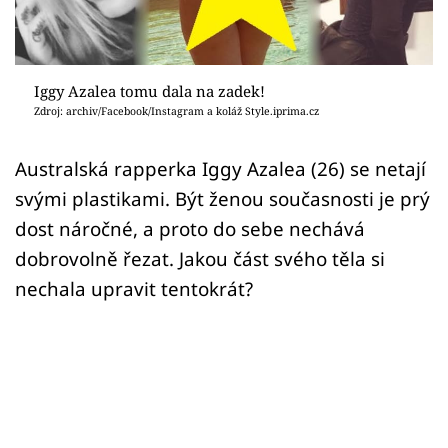
Sex a vztahy
Videa
Iggy Azalea tomu dala na zadek!
Sledujte prima+
Zdroj: archiv/Facebook/Instagram a koláž Style.iprima.cz
Přihlášení
Australská rapperka Iggy Azalea (26) se netají
svými plastikami. Být ženou současnosti je prý
dost náročné, a proto do sebe nechává
Sledujte nás
dobrovolně řezat. Jakou část svého těla si
nechala upravit tentokrát?