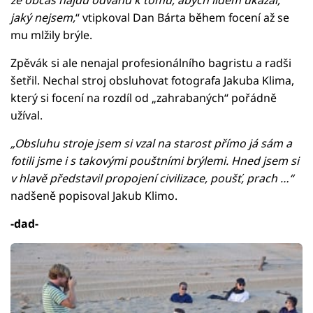
jaký nejsem,
“ vtipkoval Dan Bárta během focení až se
mu mlžily brýle.
Zpěvák si ale nenajal profesionálního bagristu a radši
šetřil. Nechal stroj obsluhovat fotografa Jakuba Klima,
který si focení na rozdíl od „zahrabaných“ pořádně
užíval.
„Obsluhu stroje jsem si vzal na starost přímo já sám a
fotili jsme i s takovými pouštními brýlemi. Hned jsem si
v hlavě představil propojení civilizace, poušť, prach …“
nadšeně popisoval Jakub Klimo.
-dad-