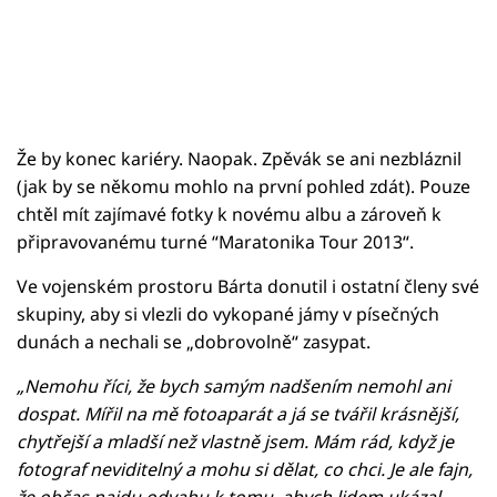
Že by konec kariéry. Naopak. Zpěvák se ani nezbláznil
(jak by se někomu mohlo na první pohled zdát). Pouze
chtěl mít zajímavé fotky k novému albu a zároveň k
připravovanému turné “Maratonika Tour 2013“.
Ve vojenském prostoru Bárta donutil i ostatní členy své
skupiny, aby si vlezli do vykopané jámy v písečných
dunách a nechali se „dobrovolně“ zasypat.
„Nemohu říci, že bych samým nadšením nemohl ani
dospat. Mířil na mě fotoaparát a já se tvářil krásnější,
chytřejší a mladší než vlastně jsem. Mám rád, když je
fotograf neviditelný a mohu si dělat, co chci. Je ale fajn,
že občas najdu odvahu k tomu, abych lidem ukázal,