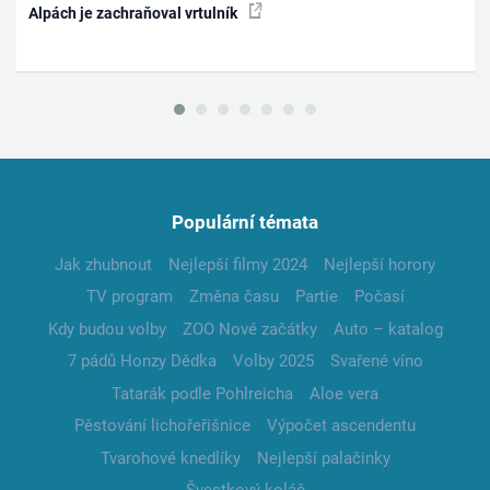
Alpách je zachraňoval vrtulník
Populární témata
Jak zhubnout
Nejlepší filmy 2024
Nejlepší horory
TV program
Změna času
Partie
Počasí
Kdy budou volby
ZOO Nové začátky
Auto – katalog
7 pádů Honzy Dědka
Volby 2025
Svařené víno
Tatarák podle Pohlreicha
Aloe vera
Pěstování lichořeřišnice
Výpočet ascendentu
Tvarohové knedlíky
Nejlepší palačinky