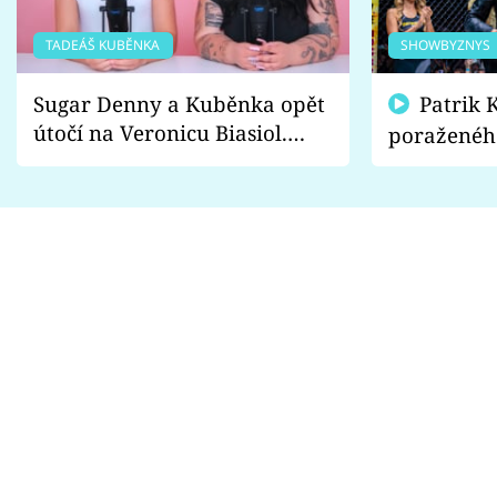
TADEÁŠ KUBĚNKA
SHOWBYZNYS
Sugar Denny a Kuběnka opět
Patrik Kincl se zastal
útočí na Veronicu Biasiol.
poraženéh
Proč je podle nich falešná a
fanoušci n
lže o své nevěře?