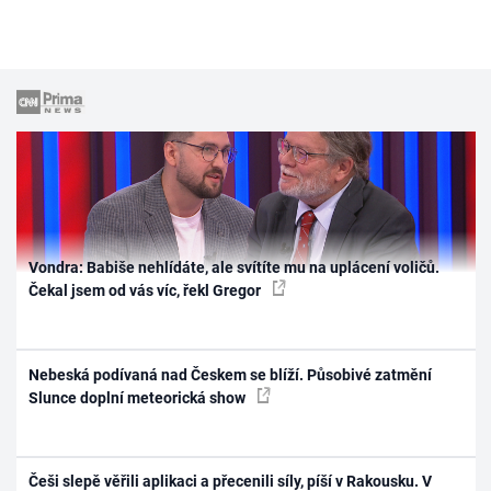
Vondra: Babiše nehlídáte, ale svítíte mu na uplácení voličů.
Čekal jsem od vás víc, řekl Gregor
Nebeská podívaná nad Českem se blíží. Působivé zatmění
Slunce doplní meteorická show
Češi slepě věřili aplikaci a přecenili síly, píší v Rakousku. V