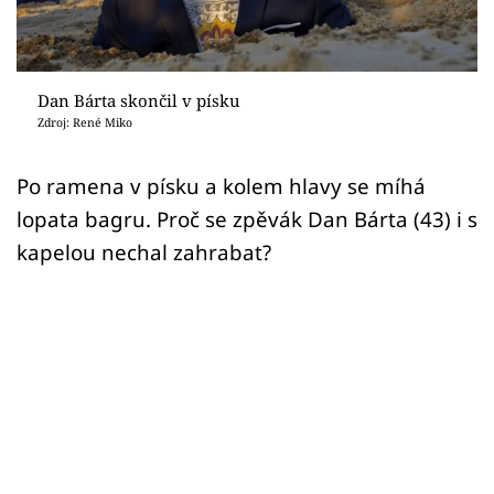
Sex a vztahy
Videa
Dan Bárta skončil v písku
Sledujte prima+
Zdroj: René Miko
Přihlášení
Po ramena v písku a kolem hlavy se míhá
lopata bagru. Proč se zpěvák Dan Bárta (43) i s
kapelou nechal zahrabat?
Sledujte nás