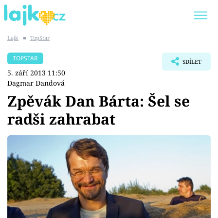
Lajk
■
TopStar
Trendy:
KARLOS VÉMOLA
ONLYFANS
TOPSTAR
SDÍLET
SHOPAHOLICADEL
CLASH OF THE STARS
5. září 2013 11:50
Dagmar Dandová
Zpěvák Dan Bárta: Šel se
radši zahrabat
Témata
Showbyznys
Youtubeři
Virály