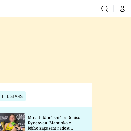
Vyhledávání
Můj 
Prima+
CNN Prima News
Prima Fresh
Prima Living
Prima Zoom
 THE STARS
Prima Lajk
Mína totálně zničila Denisu
Ryndovou. Maminka z
Sledujte nás
jejího zápasení radost