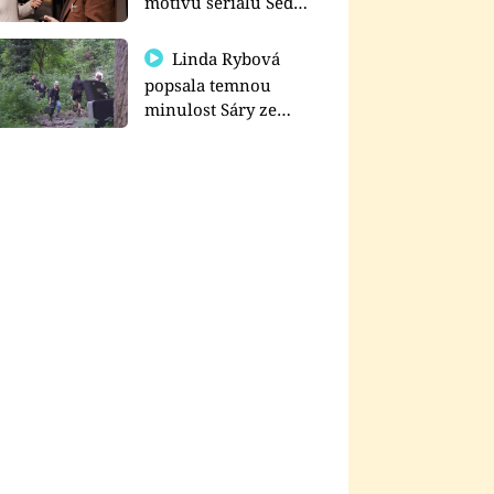
motivu seriálu Sedm
schodů k moci
Linda Rybová
popsala temnou
minulost Sáry ze
seriálu Zákony vlka