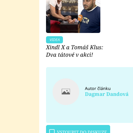
VIDEA
Xindl X a Tomáš Klus:
Dva tátové v akci!
Autor článku
Dagmar Dandová
VSTOUPIT DO DISKUZE