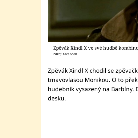
Zpěvák Xindl X ve své hudbě kombinu
Zdroj: facebook
Zpěvák Xindl X chodil se zpěvač
tmavovlasou Monikou. O to překva
hudebník vysazený na Barbíny. 
desku.