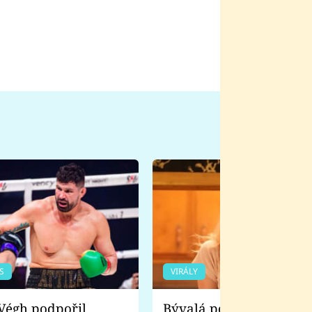
S
VIRÁLY
Bývalá pornoherečka