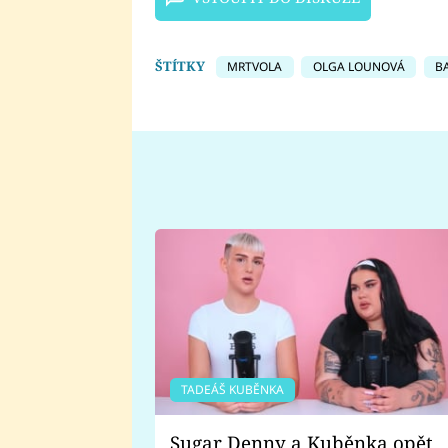
ŠTÍTKY
MRTVOLA
OLGA LOUNOVÁ
B
TADEÁŠ KUBĚNKA
Sugar Denny a Kuběnka opět