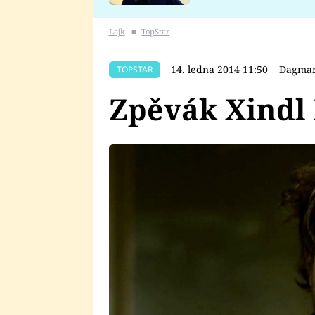
se v Plzni stalo
Lajk
■
TopStar
14. ledna 2014 11:50
Dagmar
TOPSTAR
Zpěvák Xindl 