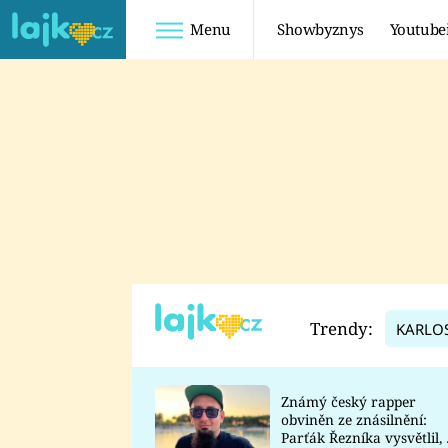
Menu
Showbyznys
Youtube
Youtuberky
Youtubeři
SHOPAHOLICADEL
FATTYPILLOW
ANNA ŠULC
FREESCOOT
SUGAR DENNY
ADAM KAJUMI
LADUŠKA
TADEÁŠ KUBĚNKA
DOMINIKA
DATEL
Trendy:
KARLO
MYSLIVCOVÁ
Známý český rapper
obviněn ze znásilnění:
Parťák Řezníka vysvětlil, 