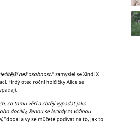
ežitější než osobnost,
" zamyslel se Xindl X
í. Hrdý otec roční holčičky Alice se
ypadají.
h, co tomu věří a chtějí vypadat jako
ho docílily, ženou se leckdy za vidinou
í,"
dodal a vy se můžete podívat na to, jak to