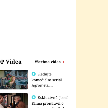
P Videa
Všechna videa
Sledujte
komediální seriál
Agrometal
exkluzivně na
prima+
Exkluzivně: Josef
Klíma promluvil o