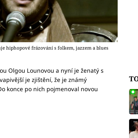
je hiphopové frázování s folkem, jazzem a blues
kou Olgou Lounovou a nyní je ženatý s
TO
pivější je zjištění, že je známý
Do konce po nich pojmenoval novou