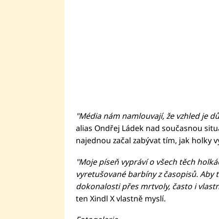
"Média nám namlouvají, že vzhled je důl
alias Ondřej Ládek nad současnou situac
najednou začal zabývat tím, jak holky v
"Moje píseň vypráví o všech těch holkác
vyretušované barbíny z časopisů. Aby to
dokonalosti přes mrtvoly, často i vlastn
ten Xindl X vlastně myslí.