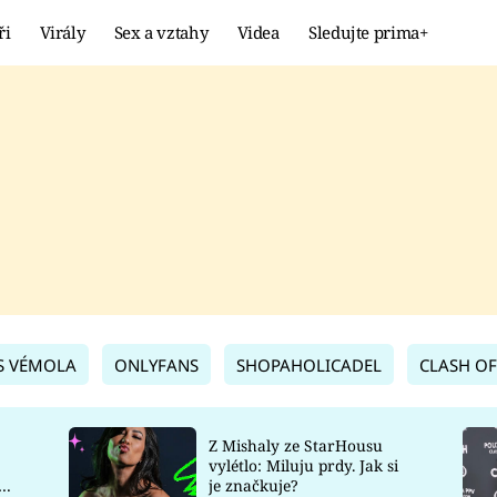
ři
Virály
Sex a vztahy
Videa
Sledujte prima+
Showbyznys
Extrém
VIRÁLY
KURIOZITY
VIDEA
KVÍZY
S VÉMOLA
ONLYFANS
SHOPAHOLICADEL
CLASH OF
Z Mishaly ze StarHousu
vylétlo: Miluju prdy. Jak si
co
je značkuje?