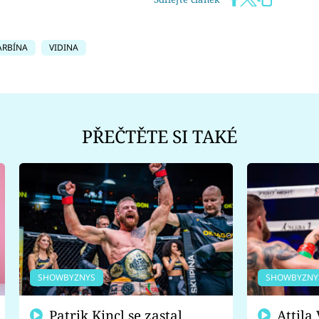
ARBÍNA
VIDINA
PŘEČTĚTE SI TAKÉ
SHOWBYZNYS
SHOWBYZNY
Patrik Kincl se zastal
Attila Végh podpořil