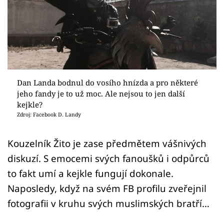
Sex a vztahy
Videa
Sledujte prima+
Přihlášení
Dan Landa bodnul do vosího hnízda a pro některé
jeho fandy je to už moc. Ale nejsou to jen další
kejkle?
Zdroj: Facebook D. Landy
Sledujte nás
Kouzelník Žito je zase předmětem vášnivých
diskuzí. S emocemi svých fanoušků i odpůrců
to fakt umí a kejkle fungují dokonale.
Naposledy, když na svém FB profilu zveřejnil
fotografii v kruhu svých muslimských bratří…