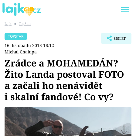
Lajk
■
TopStar
Trendy:
KARLOS VÉMOLA
ONLYFANS
TOPSTAR
SDÍLET
SHOPAHOLICADEL
CLASH OF THE STARS
16. listopadu 2015 16:12
Michal Chalupa
Zrádce a MOHAMEDÁN?
Žito Landa postoval FOTO
Témata
a začali ho nenávidět
Showbyznys
i skalní fandové! Co vy?
Youtubeři
Virály