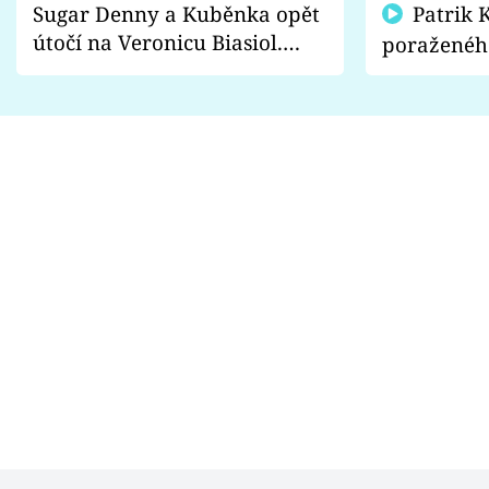
Sugar Denny a Kuběnka opět
Patrik Kincl se zastal
útočí na Veronicu Biasiol.
poraženéh
Proč je podle nich falešná a
fanoušci n
lže o své nevěře?