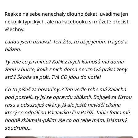
Reakce na sebe nenechaly dlouho čekat, uvádíme jen
několik typických, ale na Facebooku si můžete přečíst
všechny.
Landu jsem uznával. Ten Žito, to už je jenom tragéd a
blázen.
Ty vole co jsi mimo? Kolik z tvých kámošů má doma
ženu v burce, kolik z nich doma neuznává právo ženy
atd.? Škoda se ptát. Tvá CD jdou do kotle!
Co to píšeš za hovadiny..? Ten vedle tebe má Kalacha
pod postelí...ty jsi se opravdu zbláznil. Bojuješ za čistou
rasu a odsuzuješ cikány. Já ale ještě neviděl cikána
který se odpálí na Václaváku či v Paříži. Tahle fotka mě
hodně zklamala-pálím vše co od tebe mám, Islámský
soudruhu…