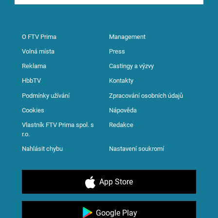
O FTV Prima
Management
Volná místa
Press
Reklama
Castingy a výzvy
HbbTV
Kontakty
Podmínky užívání
Zpracování osobních údajů
Cookies
Nápověda
Vlastník FTV Prima spol. s
Redakce
r.o.
Nahlásit chybu
Nastavení soukromí
App Store
Google Play