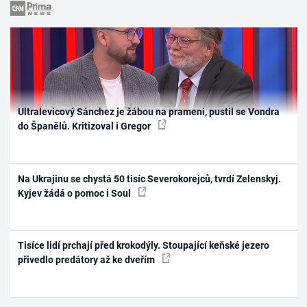
Ultralevicový Sánchez je žábou na prameni, pustil se Vondra
do Španělů. Kritizoval i Gregor
Na Ukrajinu se chystá 50 tisíc Severokorejců, tvrdí Zelenskyj.
Kyjev žádá o pomoc i Soul
Tisíce lidí prchají před krokodýly. Stoupající keňské jezero
přivedlo predátory až ke dveřím