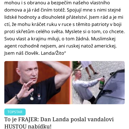
mohou i s obranou a bezpečím našeho vlastního
domova a já rád činím totéž. Spojují mne s nimi stejné
lidské hodnoty a dlouholeté přátelství. Jsem rád a je mi
ctí, že mohu kráčet ruku v ruce s těmito patrioty v boji
proti skřetům celého světa. Myslete si o tom, co chcete.
Svou vlast a krajinu miluji, o tom žádná. Muslimskej
agent rozhodně nejsem, ani ruskej natož americkej.
Jsem náš člověk. Landa/Žito“
TOPSTAR
To je FRAJER: Dan Landa poslal vandalovi
HUSTOU nabídku!