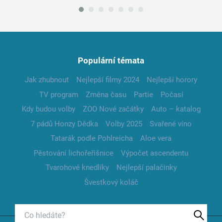
Populární témata
Jak zhubnout
Nejlepší filmy 2024
Nejlepší horory
TV program
Změna času
Partie
Počasí
Kdy budou volby
ZOO Nové začátky
Auto – katalog
7 pádů Honzy Dědka
Volby 2025
Svařené víno
Tatarák podle Pohlreicha
Aloe vera
Pěstování lichořeřišnice
Výpočet ascendentu
Tvarohové knedlíky
Nejlepší palačinky
Švestkový koláč