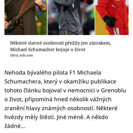
Sex a vztahy
Videa
Sledujte prima+
Některé slavné osobnosti přežily jen zázrakem,
Přihlášení
Michael Schumacher bojuje o život
Zdroj: isifa.com
Sledujte nás
Nehoda bývalého pilota F1 Michaela
Schumachera, který v okamžiku publikace
tohoto článku bojoval v nemocnici v Grenoblu
o život, připomíná hned několik vážných
zranění hlavy známých osobností. Některé
hvězdy měly štěstí. Jiné méně. A někdo
žádné...