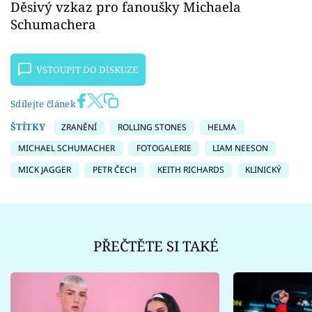
Děsivý vzkaz pro fanoušky Michaela
Schumachera
VSTOUPIT DO DISKUZE
Sdílejte článek
ŠTÍTKY
ZRANĚNÍ
ROLLING STONES
HELMA
MICHAEL SCHUMACHER
FOTOGALERIE
LIAM NEESON
MICK JAGGER
PETR ČECH
KEITH RICHARDS
KLINICKÝ
PŘEČTĚTE SI TAKÉ