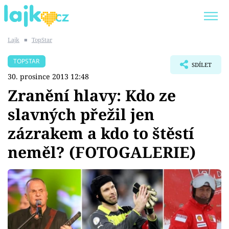
Lajk
■
TopStar
Trendy:
KARLOS VÉMOLA
ONLYFANS
TOPSTAR
SDÍLET
SHOPAHOLICADEL
CLASH OF THE STARS
30. prosince 2013 12:48
Zranění hlavy: Kdo ze
slavných přežil jen
zázrakem a kdo to štěstí
Témata
neměl? (FOTOGALERIE)
Showbyznys
Youtubeři
Virály