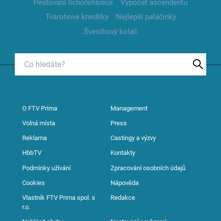
Pěstování lichořeřišnice
Výpočet ascendentu
Tvarohové knedlíky
Nejlepší palačinky
Švestkový koláč
O FTV Prima
Management
Volná místa
Press
Reklama
Castingy a výzvy
HbbTV
Kontakty
Podmínky užívání
Zpracování osobních údajů
Cookies
Nápověda
Vlastník FTV Prima spol. s
Redakce
r.o.