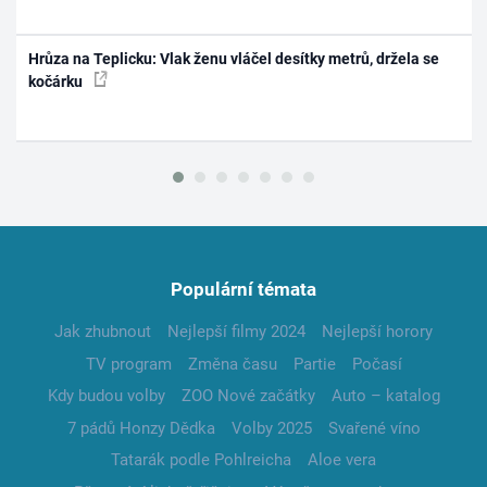
Hrůza na Teplicku: Vlak ženu vláčel desítky metrů, držela se
kočárku
Populární témata
Jak zhubnout
Nejlepší filmy 2024
Nejlepší horory
TV program
Změna času
Partie
Počasí
Kdy budou volby
ZOO Nové začátky
Auto – katalog
7 pádů Honzy Dědka
Volby 2025
Svařené víno
Tatarák podle Pohlreicha
Aloe vera