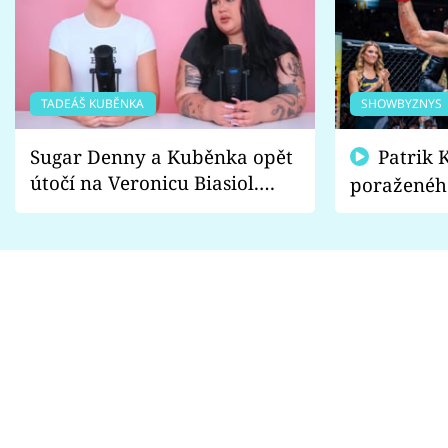
TADEÁŠ KUBĚNKA
SHOWBYZNYS
Sugar Denny a Kuběnka opět
Patrik Kincl se zastal
útočí na Veronicu Biasiol.
poraženéh
Proč je podle nich falešná a
fanoušci n
lže o své nevěře?