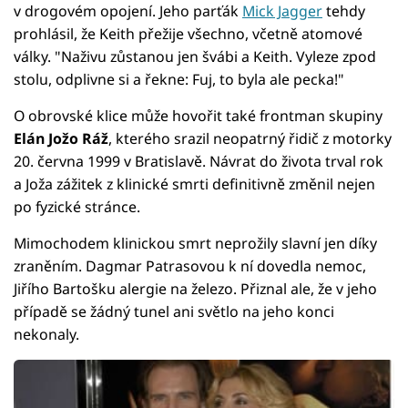
v drogovém opojení. Jeho parťák
Mick Jagger
tehdy
prohlásil, že Keith přežije všechno, včetně atomové
války. "Naživu zůstanou jen švábi a Keith. Vyleze zpod
stolu, odplivne si a řekne: Fuj, to byla ale pecka!"
O obrovské klice může hovořit také frontman skupiny
Elán Jožo Ráž
, kterého srazil neopatrný řidič z motorky
20. června 1999 v Bratislavě. Návrat do života trval rok
a Joža zážitek z klinické smrti definitivně změnil nejen
po fyzické stránce.
Mimochodem klinickou smrt neprožily slavní jen díky
zraněním. Dagmar Patrasovou k ní dovedla nemoc,
Jiřího Bartošku alergie na železo. Přiznal ale, že v jeho
případě se žádný tunel ani světlo na jeho konci
nekonaly.