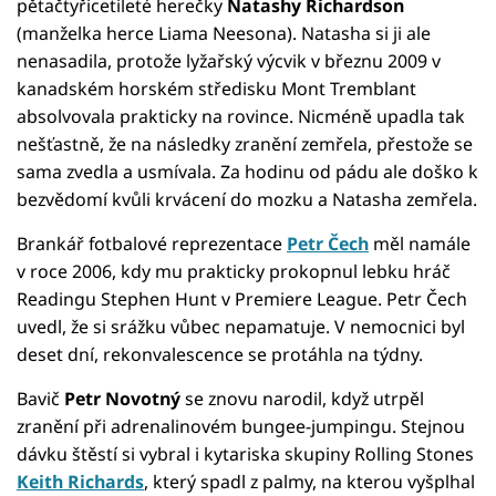
pětačtyřicetileté herečky
Natashy Richardson
(manželka herce Liama Neesona). Natasha si ji ale
nenasadila, protože lyžařský výcvik v březnu 2009 v
kanadském horském středisku Mont Tremblant
absolvovala prakticky na rovince. Nicméně upadla tak
nešťastně, že na následky zranění zemřela, přestože se
sama zvedla a usmívala. Za hodinu od pádu ale doško k
bezvědomí kvůli krvácení do mozku a Natasha zemřela.
Brankář fotbalové reprezentace
Petr Čech
měl namále
v roce 2006, kdy mu prakticky prokopnul lebku hráč
Readingu Stephen Hunt v Premiere League. Petr Čech
uvedl, že si srážku vůbec nepamatuje. V nemocnici byl
deset dní, rekonvalescence se protáhla na týdny.
Bavič
Petr Novotný
se znovu narodil, když utrpěl
zranění při adrenalinovém bungee-jumpingu. Stejnou
dávku štěstí si vybral i kytariska skupiny Rolling Stones
Keith Richards
, který spadl z palmy, na kterou vyšplhal