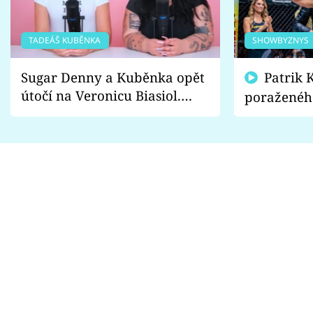
TADEÁŠ KUBĚNKA
SHOWBYZNYS
Sugar Denny a Kuběnka opět
Patrik Kincl se zastal
útočí na Veronicu Biasiol.
poraženéh
Proč je podle nich falešná a
fanoušci n
lže o své nevěře?