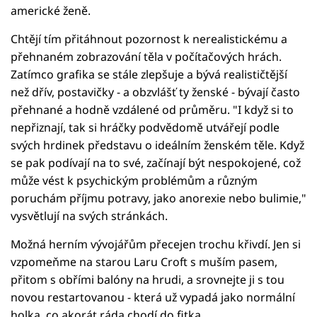
americké ženě.
Chtějí tím přitáhnout pozornost k nerealistickému a
přehnaném zobrazování těla v počítačových hrách.
Zatímco grafika se stále zlepšuje a bývá realističtější
než dřív, postavičky - a obzvlášť ty ženské - bývají často
přehnané a hodně vzdálené od průměru. "I když si to
nepřiznají, tak si hráčky podvědomě utvářejí podle
svých hrdinek představu o ideálním ženském těle. Když
se pak podívají na to své, začínají být nespokojené, což
může vést k psychickým problémům a různým
poruchám příjmu potravy, jako anorexie nebo bulimie,"
vysvětlují na svých stránkách.
Možná herním vývojářům přecejen trochu křivdí. Jen si
vzpomeňme na starou Laru Croft s muším pasem,
přitom s obřími balóny na hrudi, a srovnejte ji s tou
novou restartovanou - která už vypadá jako normální
holka, co akorát ráda chodí do fitka.