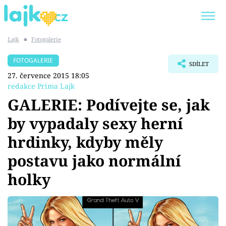
Lajk
■
Fotogalerie
Trendy:
KARLOS VÉMOLA
ONLYFANS
FOTOGALERIE
SDÍLET
SHOPAHOLICADEL
CLASH OF THE STARS
27. července 2015 18:05
redakce Prima Lajk
GALERIE: Podívejte se, jak
by vypadaly sexy herní
Témata
hrdinky, kdyby měly
Showbyznys
postavu jako normální
holky
Youtubeři
Virály