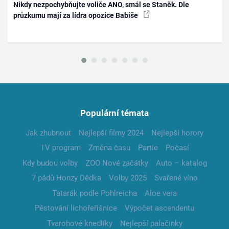
Nikdy nezpochybňujte voliče ANO, smál se Staněk. Dle
průzkumu mají za lídra opozice Babiše
Populární témata
Jak zhubnout
Nejlepší filmy 2024
Nejlepší horory
TV program
Změna času
Partie
Počasí
Kdy budou volby
ZOO Nové začátky
Auto – katalog
7 pádů Honzy Dědka
Volby 2025
Svařené víno
Tatarák podle Pohlreicha
Aloe vera
Pěstování lichořeřišnice
Výpočet ascendentu
Tvarohové knedlíky
Nejlepší palačinky