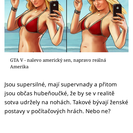
Sex a vztahy
Videa
Sledujte prima+
Přihlášení
GTA V - nalevo americký sen, napravo reálná
Amerika
Sledujte nás
Jsou supersilné, mají supervnady a přitom
jsou občas hubeňoučké, že by se v realitě
sotva udržely na nohách. Takové bývají ženské
postavy v počítačových hrách. Nebo ne?