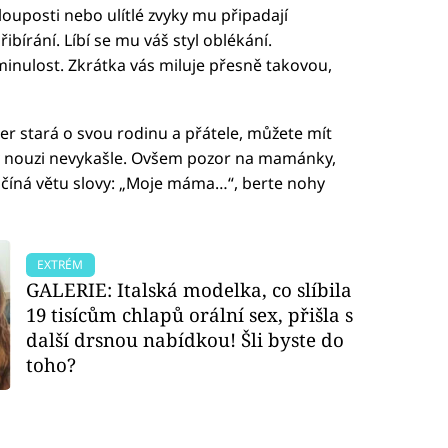
hlouposti nebo ulítlé zvyky mu připadají
ibírání. Líbí se mu váš styl oblékání.
minulost. Zkrátka vás miluje přesně takovou,
r stará o svou rodinu a přátele, můžete mít
ás v nouzi nevykašle. Ovšem pozor na mamánky,
 začíná větu slovy: „Moje máma…“, berte nohy
EXTRÉM
GALERIE: Italská modelka, co slíbila
19 tisícům chlapů orální sex, přišla s
další drsnou nabídkou! Šli byste do
toho?