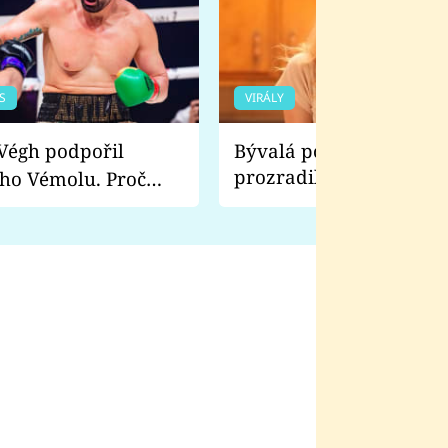
S
VIRÁLY
Bývalá pornoherečka
prozradila, co ji šokova
ho Vémolu. Proč
natáčení Euforie. Vážně
ji zápasit s ním než
bylo drsnější než hanba
 Kinclem?
filmy?