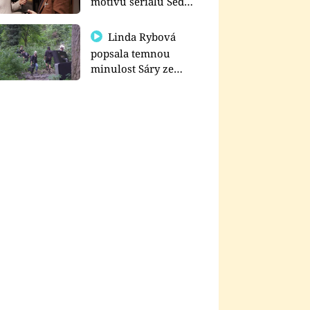
motivu seriálu Sedm
schodů k moci
Linda Rybová
popsala temnou
minulost Sáry ze
seriálu Zákony vlka