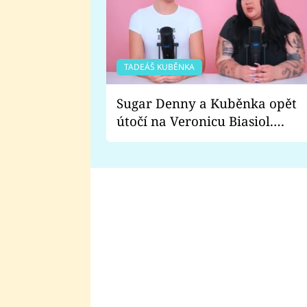
TADEÁŠ KUBĚNKA
Sugar Denny a Kuběnka opět
útočí na Veronicu Biasiol.
Proč je podle nich falešná a
lže o své nevěře?