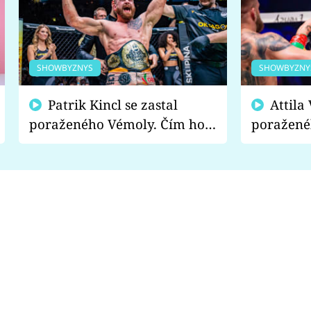
SHOWBYZNYS
SHOWBYZNY
Patrik Kincl se zastal
Attila Végh podpořil
poraženého Vémoly. Čím ho
poražené
fanoušci naštvali?
chce radě
s vítězem