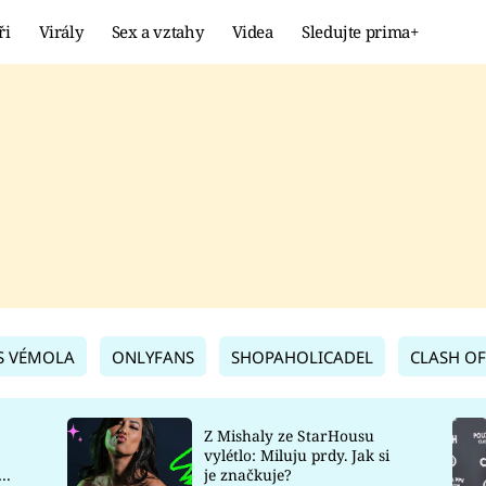
ři
Virály
Sex a vztahy
Videa
Sledujte prima+
Showbyznys
Extrém
VIRÁLY
KURIOZITY
VIDEA
KVÍZY
S VÉMOLA
ONLYFANS
SHOPAHOLICADEL
CLASH OF
Z Mishaly ze StarHousu
vylétlo: Miluju prdy. Jak si
co
je značkuje?