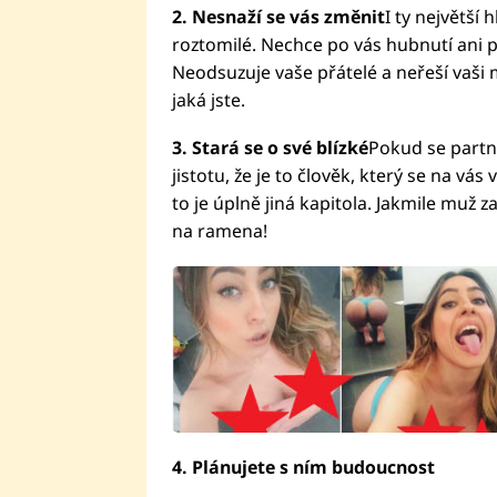
2. Nesnaží se vás změnit
I ty největší 
roztomilé. Nechce po vás hubnutí ani př
Neodsuzuje vaše přátelé a neřeší vaši 
jaká jste.
3. Stará se o své blízké
Pokud se partne
jistotu, že je to člověk, který se na v
to je úplně jiná kapitola. Jakmile muž
na ramena!
4. Plánujete s ním budoucnost