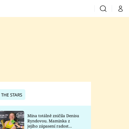
Vyhledávání
Můj 
Prima+
CNN Prima News
Prima Fresh
Prima Living
Prima Zoom
 THE STARS
Prima Lajk
Mína totálně zničila Denisu
Ryndovou. Maminka z
Sledujte nás
jejího zápasení radost