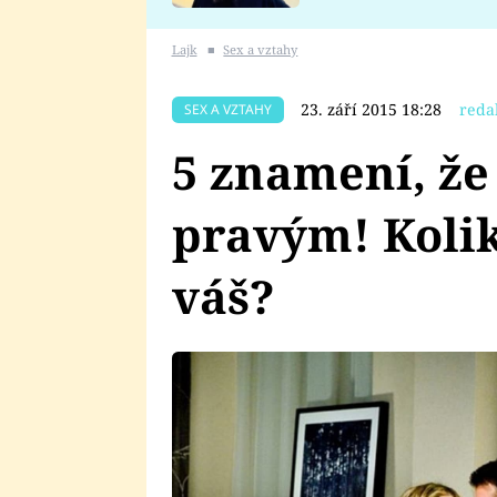
se v Plzni stalo
Lajk
■
Sex a vztahy
23. září 2015 18:28
reda
SEX A VZTAHY
5 znamení, že
pravým! Kolik
váš?