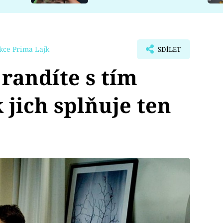
kce Prima Lajk
SDÍLET
 randíte s tím
 jich splňuje ten