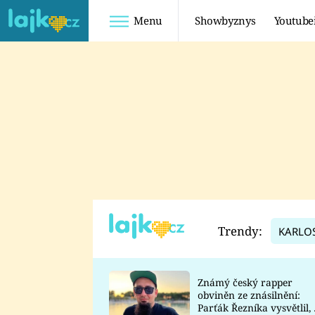
Menu
Showbyznys
Youtube
Youtuberky
Youtubeři
SHOPAHOLICADEL
FATTYPILLOW
ANNA ŠULC
FREESCOOT
SUGAR DENNY
ADAM KAJUMI
LADUŠKA
TADEÁŠ KUBĚNKA
DOMINIKA
DATEL
Trendy:
KARLO
MYSLIVCOVÁ
Známý český rapper
obviněn ze znásilnění:
Parťák Řezníka vysvětlil, 