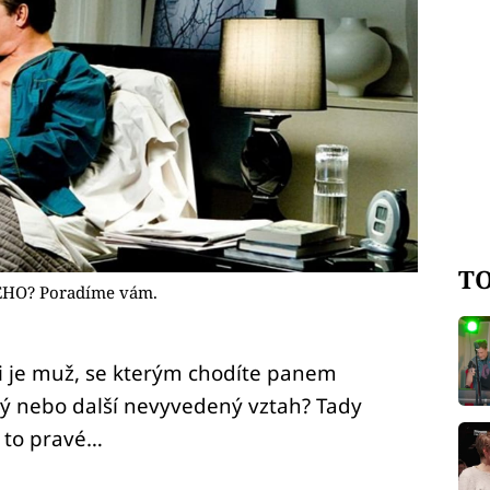
TO
KÉHO? Poradíme vám.
li je muž, se kterým chodíte panem
ý nebo další nevyvedený vztah? Tady
o to pravé…