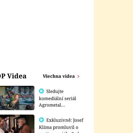
P Videa
Všechna videa
Sledujte
komediální seriál
Agrometal
exkluzivně na
prima+
Exkluzivně: Josef
Klíma promluvil o