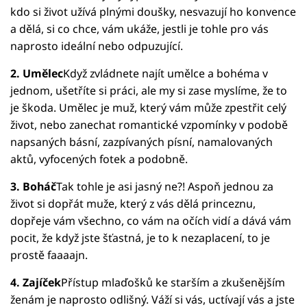
kdo si život užívá plnými doušky, nesvazují ho konvence
a dělá, si co chce, vám ukáže, jestli je tohle pro vás
naprosto ideální nebo odpuzující.
2. Umělec
Když zvládnete najít umělce a bohéma v
jednom, ušetříte si práci, ale my si zase myslíme, že to
je škoda. Umělec je muž, který vám může zpestřit celý
život, nebo zanechat romantické vzpomínky v podobě
napsaných básní, zazpívaných písní, namalovaných
aktů, vyfocených fotek a podobně.
3. Boháč
Tak tohle je asi jasný ne?! Aspoň jednou za
život si dopřát muže, který z vás dělá princeznu,
dopřeje vám všechno, co vám na očích vidí a dává vám
pocit, že když jste šťastná, je to k nezaplacení, to je
prostě faaaajn.
4. Zajíček
Přístup mlaďošků ke starším a zkušenějším
ženám je naprosto odlišný. Váží si vás, uctívají vás a jste