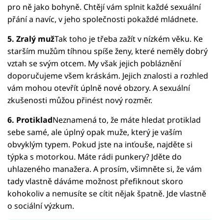
pro ně jako bohyně. Chtějí vám splnit každé sexuální
přání a navíc, v jeho společnosti pokaždé mládnete.
5. Zralý muž
Tak toho je třeba zažít v nízkém věku. Ke
starším mužům tíhnou spíše ženy, které neměly dobrý
vztah se svým otcem. My však jejich pobláznění
doporučujeme všem kráskám. Jejich znalosti a rozhled
vám mohou otevřít úplně nové obzory. A sexuální
zkušenosti můžou přinést nový rozměr.
6. Protiklad
Neznamená to, že máte hledat protiklad
sebe samé, ale úplný opak muže, který je vaším
obvyklým typem. Pokud jste na inťouše, najděte si
týpka s motorkou. Máte rádi punkery? Jděte do
uhlazeného manažera. A prosím, všimněte si, že vám
tady vlastně dáváme možnost přefiknout skoro
kohokoliv a nemusíte se cítit nějak špatně. Jde vlastně
o sociální výzkum.