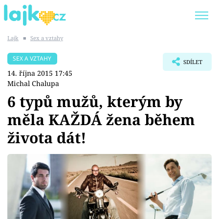
Lajk
■
Sex a vztahy
Trendy:
KARLOS VÉMOLA
ONLYFANS
SEX A VZTAHY
SDÍLET
SHOPAHOLICADEL
CLASH OF THE STARS
14. října 2015 17:45
Michal Chalupa
6 typů mužů, kterým by
měla KAŽDÁ žena během
Témata
života dát!
Showbyznys
Youtubeři
Virály