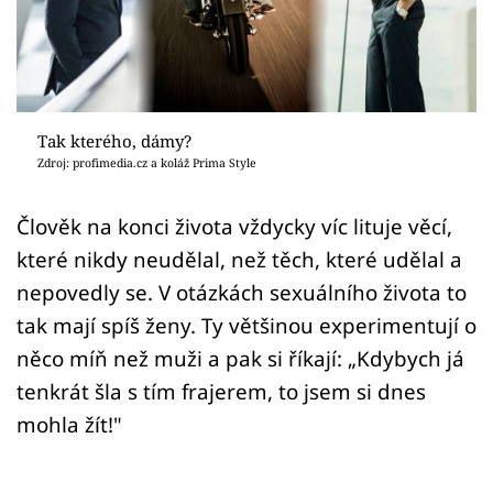
Sex a vztahy
Videa
Sledujte prima+
Tak kterého, dámy?
Zdroj: profimedia.cz a koláž Prima Style
Přihlášení
Člověk na konci života vždycky víc lituje věcí,
které nikdy neudělal, než těch, které udělal a
Sledujte nás
nepovedly se. V otázkách sexuálního života to
tak mají spíš ženy. Ty většinou experimentují o
něco míň než muži a pak si říkají: „Kdybych já
tenkrát šla s tím frajerem, to jsem si dnes
mohla žít!"