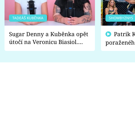
TADEÁŠ KUBĚNKA
SHOWBYZNYS
Sugar Denny a Kuběnka opět
Patrik Kincl se zastal
útočí na Veronicu Biasiol.
poraženéh
Proč je podle nich falešná a
fanoušci n
lže o své nevěře?