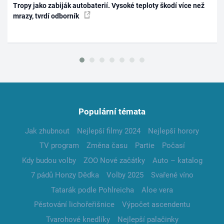
Tropy jako zabiják autobaterií. Vysoké teploty škodí více než
mrazy, tvrdí odborník
Populární témata
Jak zhubnout
Nejlepší filmy 2024
Nejlepší horory
TV program
Změna času
Partie
Počasí
Kdy budou volby
ZOO Nové začátky
Auto – katalog
7 pádů Honzy Dědka
Volby 2025
Svařené víno
Tatarák podle Pohlreicha
Aloe vera
Pěstování lichořeřišnice
Výpočet ascendentu
Tvarohové knedlíky
Nejlepší palačinky