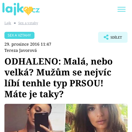
Lajk
■
Sex a vztahy
Trendy:
KARLOS VÉMOLA
ONLYFANS
SEX A VZTAHY
SDÍLET
SHOPAHOLICADEL
CLASH OF THE STARS
29. prosince 2016 11:47
Tereza Javorová
ODHALENO: Malá, nebo
velká? Mužům se nejvíc
Témata
líbí tenhle typ PRSOU!
Showbyznys
Máte je taky?
Youtubeři
Virály