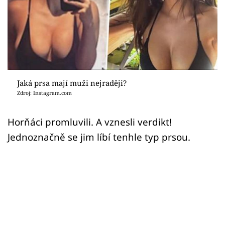
Sex a vztahy
Videa
Sledujte prima+
Přihlášení
Jaká prsa mají muži nejraději?
Zdroj: Instagram.com
Sledujte nás
Horňáci promluvili. A vznesli verdikt!
Jednoznačně se jim líbí tenhle typ prsou.