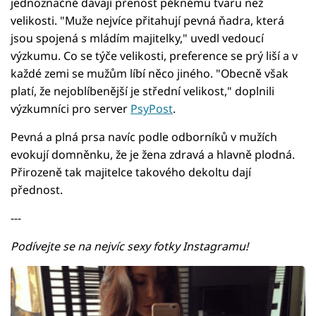
jednoznačně dávají přenost pěknému tvaru než
velikosti. "Muže nejvíce přitahují pevná ňadra, která
jsou spojená s mládím majitelky," uvedl vedoucí
výzkumu. Co se týče velikosti, preference se prý liší a v
každé zemi se mužům líbí něco jiného. "Obecně však
platí, že nejoblíbenější je střední velikost," doplnili
výzkumníci pro server
PsyPost
.
Pevná a plná prsa navíc podle odborníků v mužích
evokují domněnku, že je žena zdravá a hlavně plodná.
Přirozeně tak majitelce takového dekoltu dají
přednost.
---
Podívejte se na nejvíc sexy fotky Instagramu!