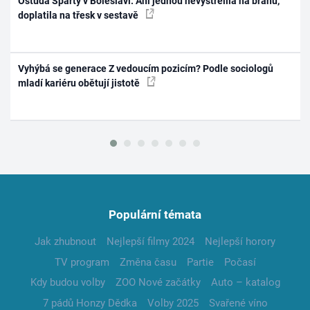
Ostuda Sparty v Boleslavi: Ani jednou nevystřelila na bránu,
doplatila na třesk v sestavě
Vyhýbá se generace Z vedoucím pozicím? Podle sociologů
mladí kariéru obětují jistotě
Populární témata
Jak zhubnout
Nejlepší filmy 2024
Nejlepší horory
TV program
Změna času
Partie
Počasí
Kdy budou volby
ZOO Nové začátky
Auto – katalog
7 pádů Honzy Dědka
Volby 2025
Svařené víno