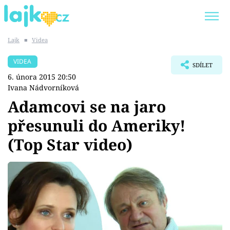
Lajk
■
Videa
Trendy:
KARLOS VÉMOLA
ONLYFANS
VIDEA
SDÍLET
SHOPAHOLICADEL
CLASH OF THE STARS
6. února 2015 20:50
Ivana Nádvorníková
Adamcovi se na jaro
přesunuli do Ameriky!
Témata
(Top Star video)
Showbyznys
Youtubeři
Virály