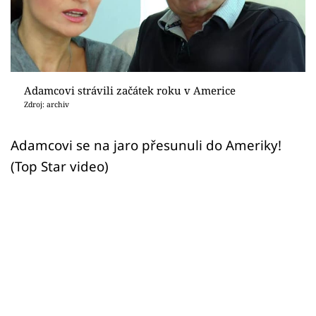
Sex a vztahy
Videa
Sledujte prima+
Adamcovi strávili začátek roku v Americe
Zdroj: archiv
Přihlášení
Adamcovi se na jaro přesunuli do Ameriky!
(Top Star video)
Sledujte nás