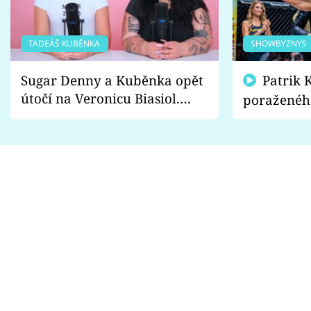
TADEÁŠ KUBĚNKA
SHOWBYZNYS
Sugar Denny a Kuběnka opět
Patrik Kincl se zastal
útočí na Veronicu Biasiol.
poraženéh
Proč je podle nich falešná a
fanoušci n
lže o své nevěře?