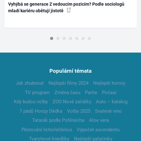
Vyhýbá se generace Z vedoucím pozicím? Podle sociologů
mladí kariéru obětují jistotě
Populární témata
Jak zhubnout
Nejlepší filmy 2024
Nejlepší horory
TV program
Změna času
Partie
Počasí
Kdy budou volby
ZOO Nové začátky
Auto – katalog
7 pádů Honzy Dědka
Volby 2025
Svařené víno
Tatarák podle Pohlreicha
Aloe vera
Pěstování lichořeřišnice
Výpočet ascendentu
Tvarohové knedlíky
Nejlepší palačinky