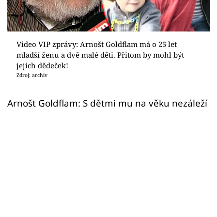
Sex a vztahy
Videa
Video VIP zprávy: Arnošt Goldflam má o 25 let
Sledujte prima+
mladší ženu a dvě malé děti. Přitom by mohl být
jejich dědeček!
Zdroj: archiv
Přihlášení
Arnošt Goldflam: S dětmi mu na věku nezáleží
Sledujte nás