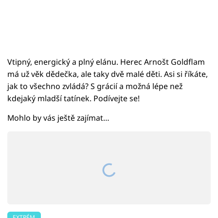
Vtipný, energický a plný elánu. Herec Arnošt Goldflam
má už věk dědečka, ale taky dvě malé děti. Asi si říkáte,
jak to všechno zvládá? S grácií a možná lépe než
kdejaký mladší tatínek. Podívejte se!
Mohlo by vás ještě zajímat…
EXTRÉM