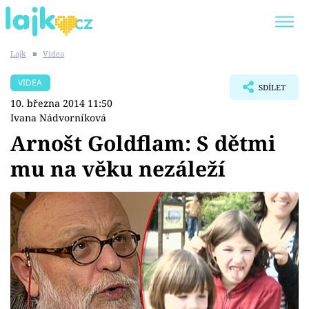
Lajk
■
Videa
Trendy:
KARLOS VÉMOLA
ONLYFANS
VIDEA
SDÍLET
SHOPAHOLICADEL
CLASH OF THE STARS
10. března 2014 11:50
Ivana Nádvorníková
Arnošt Goldflam: S dětmi
mu na věku nezáleží
Témata
Showbyznys
Youtubeři
Virály