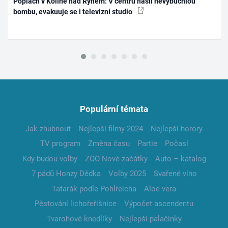
Poplach v Kolíně nad Rýnem: V centru našli nevybuchlou
bombu, evakuuje se i televizní studio
Populární témata
Jak zhubnout
Nejlepší filmy 2024
Nejlepší horory
TV program
Změna času
Partie
Počasí
Kdy budou volby
ZOO Nové začátky
Auto – katalog
7 pádů Honzy Dědka
Volby 2025
Svařené víno
Tatarák podle Pohlreicha
Aloe vera
Pěstování lichořeřišnice
Výpočet ascendentu
Tvarohové knedlíky
Nejlepší palačinky