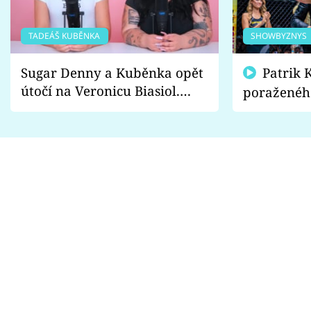
TADEÁŠ KUBĚNKA
SHOWBYZNYS
Sugar Denny a Kuběnka opět
Patrik Kincl se zastal
útočí na Veronicu Biasiol.
poraženéh
Proč je podle nich falešná a
fanoušci n
lže o své nevěře?