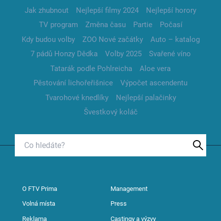
Jak zhubnout
Nejlepší filmy 2024
Nejlepší horory
TV program
Změna času
Partie
Počasí
Kdy budou volby
ZOO Nové začátky
Auto – katalog
7 pádů Honzy Dědka
Volby 2025
Svařené víno
Tatarák podle Pohlreicha
Aloe vera
Pěstování lichořeřišnice
Výpočet ascendentu
Tvarohové knedlíky
Nejlepší palačinky
Švestkový koláč
O FTV Prima
Management
Volná místa
Press
Reklama
Castingy a výzvy