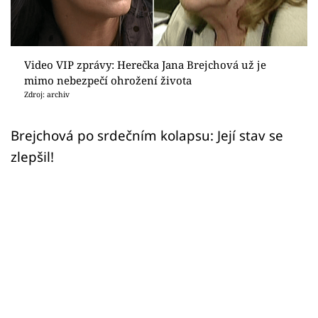
Sex a vztahy
Videa
Video VIP zprávy: Herečka Jana Brejchová už je
Sledujte prima+
mimo nebezpečí ohrožení života
Zdroj: archiv
Přihlášení
Brejchová po srdečním kolapsu: Její stav se
zlepšil!
Sledujte nás