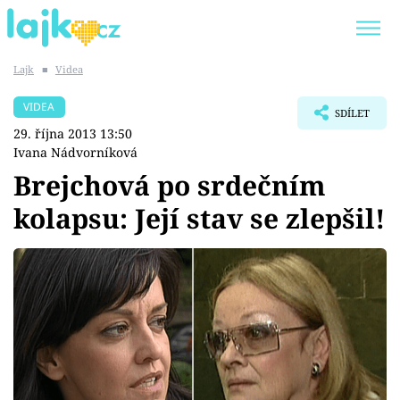
Lajk
■
Videa
Trendy:
KARLOS VÉMOLA
ONLYFANS
VIDEA
SDÍLET
SHOPAHOLICADEL
CLASH OF THE STARS
29. října 2013 13:50
Ivana Nádvorníková
Brejchová po srdečním
kolapsu: Její stav se zlepšil!
Témata
Showbyznys
Youtubeři
Virály