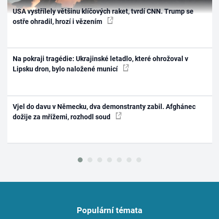
USA vystřílely většinu klíčových raket, tvrdí CNN. Trump se
ostře ohradil, hrozí i vězením
Na pokraji tragédie: Ukrajinské letadlo, které ohrožoval v
Lipsku dron, bylo naložené municí
Vjel do davu v Německu, dva demonstranty zabil. Afghánec
dožije za mřížemi, rozhodl soud
Populární témata