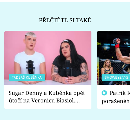
PŘEČTĚTE SI TAKÉ
TADEÁŠ KUBĚNKA
SHOWBYZNYS
Sugar Denny a Kuběnka opět
Patrik Kincl se zastal
útočí na Veronicu Biasiol.
poraženéh
Proč je podle nich falešná a
fanoušci n
lže o své nevěře?