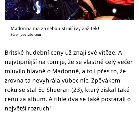
Sex a vztahy
Videa
Madonna má za sebou strašlivý zážitek!
Sledujte prima+
Zdroj: youtube.com
Přihlášení
Britské hudební ceny už znají své vítěze. A
nejvtipnější na tom je, že se vlastně celý večer
mluvilo hlavně o Madonně, a to i přes to, že
Sledujte nás
zrovna ta nevyhrála vůbec nic. Zpěvákem
roku se stal Ed Sheeran (23), který získal také
cenu za album. A tihle dva se také postarali o
největší rozruch!