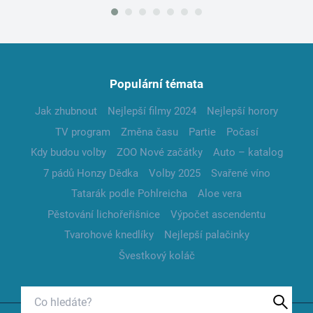
Populární témata
Jak zhubnout
Nejlepší filmy 2024
Nejlepší horory
TV program
Změna času
Partie
Počasí
Kdy budou volby
ZOO Nové začátky
Auto – katalog
7 pádů Honzy Dědka
Volby 2025
Svařené víno
Tatarák podle Pohlreicha
Aloe vera
Pěstování lichořeřišnice
Výpočet ascendentu
Tvarohové knedlíky
Nejlepší palačinky
Švestkový koláč