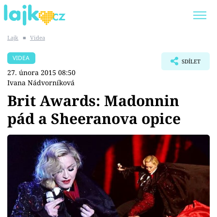
Lajk
■
Videa
Trendy:
KARLOS VÉMOLA
ONLYFANS
VIDEA
SDÍLET
SHOPAHOLICADEL
CLASH OF THE STARS
27. února 2015 08:50
Ivana Nádvorníková
Brit Awards: Madonnin
pád a Sheeranova opice
Témata
Showbyznys
Youtubeři
Virály