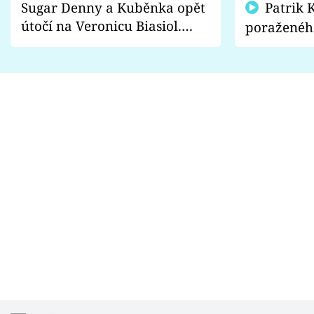
Sugar Denny a Kuběnka opět
Patrik Kincl se zastal
útočí na Veronicu Biasiol.
poraženéh
Proč je podle nich falešná a
fanoušci n
lže o své nevěře?