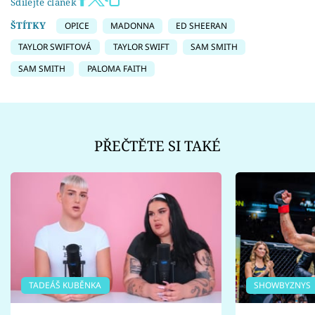
Sdílejte článek
ŠTÍTKY
OPICE
MADONNA
ED SHEERAN
TAYLOR SWIFTOVÁ
TAYLOR SWIFT
SAM SMITH
SAM SMITH
PALOMA FAITH
PŘEČTĚTE SI TAKÉ
TADEÁŠ KUBĚNKA
SHOWBYZNYS