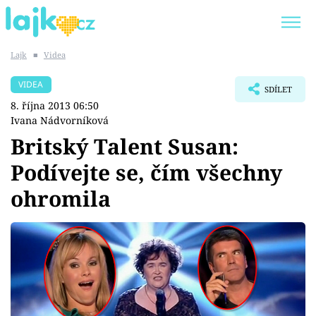
Lajk
■
Videa
Trendy:
KARLOS VÉMOLA
ONLYFANS
VIDEA
SDÍLET
SHOPAHOLICADEL
CLASH OF THE STARS
8. října 2013 06:50
Ivana Nádvorníková
Britský Talent Susan:
Podívejte se, čím všechny
Témata
ohromila
Showbyznys
Youtubeři
Virály