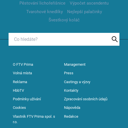
Pěstování lichořeřišnice
Výpočet ascendentu
Tvarohové knedlíky
Nejlepší palačinky
Švestkový koláč
O FTV Prima
Management
Volná místa
Press
Reklama
Castingy a výzvy
HbbTV
Kontakty
Podmínky užívání
Zpracování osobních údajů
Cookies
Nápověda
Vlastník FTV Prima spol. s
Redakce
r.o.