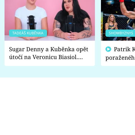
TADEÁŠ KUBĚNKA
SHOWBYZNYS
Sugar Denny a Kuběnka opět
Patrik Kincl se zastal
útočí na Veronicu Biasiol.
poraženéh
Proč je podle nich falešná a
fanoušci n
lže o své nevěře?