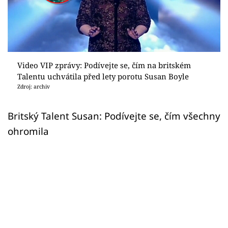
Sex a vztahy
Videa
Sledujte prima+
Video VIP zprávy: Podívejte se, čím na britském
Talentu uchvátila před lety porotu Susan Boyle
Přihlášení
Zdroj: archiv
Britský Talent Susan: Podívejte se, čím všechny
Sledujte nás
ohromila