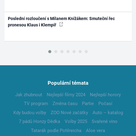
Poslední rozloučení s Milanem Knížákem: Smuteční řec
pronesou Klaus i Klempíř
Populární témata
Jak zhubnout
Nejlepší filmy 2024
Nejlepší horory
TV program
Změna času
Partie
Počasí
Kdy budou volby
ZOO Nové začátky
Auto – katalog
7 pádů Honzy Dědka
Volby 2025
Svařené víno
Tatarák podle Pohlreicha
Aloe vera