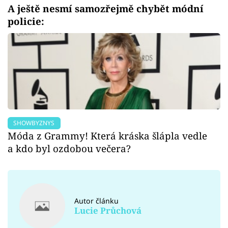
A ještě nesmí samozřejmě chybět módní
policie:
SHOWBYZNYS
Móda z Grammy! Která kráska šlápla vedle
a kdo byl ozdobou večera?
Autor článku
Lucie Průchová