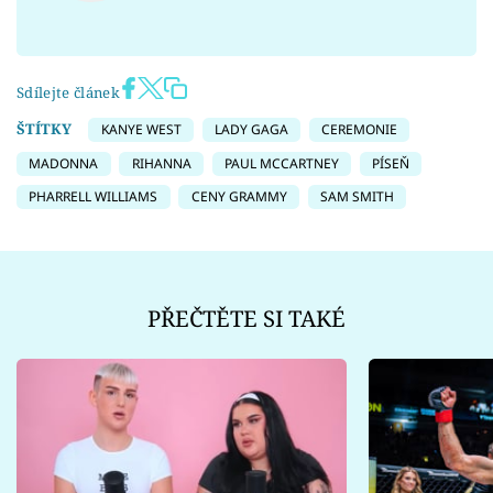
Sdílejte článek
ŠTÍTKY
KANYE WEST
LADY GAGA
CEREMONIE
MADONNA
RIHANNA
PAUL MCCARTNEY
PÍSEŇ
PHARRELL WILLIAMS
CENY GRAMMY
SAM SMITH
PŘEČTĚTE SI TAKÉ