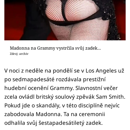
Sex a vztahy
Videa
Sledujte prima+
Přihlášení
Madonna na Grammy vystrčila svůj zadek...
Zdroj: archiv
Sledujte nás
V noci z neděle na pondělí se v Los Angeles už
po sedmapadesáté rozdávala prestižní
hudební ocenění Grammy. Slavnostní večer
zcela ovládl britský soulový zpěvák Sam Smith.
Pokud jde o skandály, v této disciplíně nejvíc
zabodovala Madonna. Ta na ceremonii
odhalila svůj šestapadesátiletý zadek.