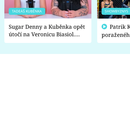
TADEÁŠ KUBĚNKA
SHOWBYZNYS
Sugar Denny a Kuběnka opět
Patrik Kincl se zastal
útočí na Veronicu Biasiol.
poraženéh
Proč je podle nich falešná a
fanoušci n
lže o své nevěře?