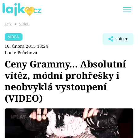
Lajk
■
Videa
Trendy:
KARLOS VÉMOLA
ONLYFANS
VIDEA
SDÍLET
SHOPAHOLICADEL
CLASH OF THE STARS
10. února 2015 13:24
Lucie Průchová
Ceny Grammy… Absolutní
vítěz, módní prohřešky i
Témata
neobvyklá vystoupení
Showbyznys
(VIDEO)
Youtubeři
Virály