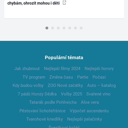
chybám, ohrozit mohou i děti
Populární témata
Jak zhubnout
Nejlepší filmy 2024
Nejlepší horory
TV program
Změna času
Partie
Počasí
Kdy budou volby
ZOO Nové začátky
Auto – katalog
7 pádů Honzy Dědka
Volby 2025
Svařené víno
Tatarák podle Pohlreicha
Aloe vera
Pěstování lichořeřišnice
Výpočet ascendentu
Tvarohové knedlíky
Nejlepší palačinky
Švestkový koláč