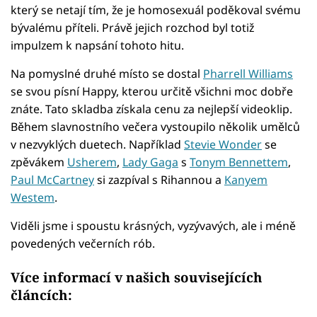
který se netají tím, že je homosexuál poděkoval svému
bývalému příteli. Právě jejich rozchod byl totiž
impulzem k napsání tohoto hitu.
Na pomyslné druhé místo se dostal
Pharrell Williams
se svou písní Happy, kterou určitě všichni moc dobře
znáte. Tato skladba získala cenu za nejlepší videoklip.
Během slavnostního večera vystoupilo několik umělců
v nezvyklých duetech. Například
Stevie Wonder
se
zpěvákem
Usherem
,
Lady Gaga
s
Tonym Bennettem
,
Paul McCartney
si zazpíval s Rihannou a
Kanyem
Westem
.
Viděli jsme i spoustu krásných, vyzývavých, ale i méně
povedených večerních rób.
Více informací v našich souvisejících
článcích: