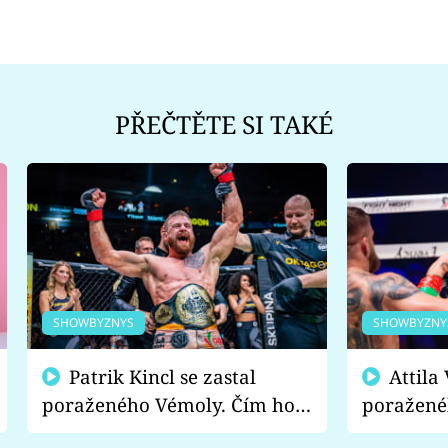
PŘEČTĚTE SI TAKÉ
SHOWBYZNYS
SHOWBYZNY
Patrik Kincl se zastal
Attila Végh podpořil
poraženého Vémoly. Čím ho
poražené
fanoušci naštvali?
chce radě