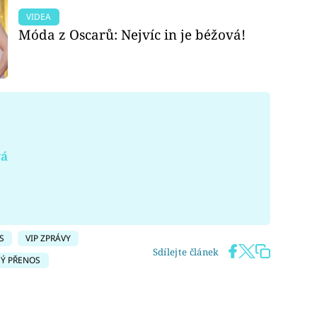
VIDEA
Móda z Oscarů: Nejvíc in je béžová!
vá
S
VIP ZPRÁVY
Sdílejte článek
MÝ PŘENOS