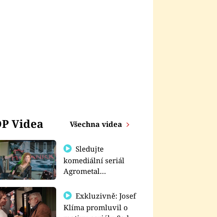
P Videa
Všechna videa
Sledujte
komediální seriál
Agrometal
exkluzivně na
prima+
Exkluzivně: Josef
Klíma promluvil o