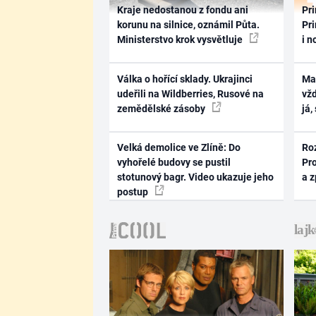
Kraje nedostanou z fondu ani
Pri
korunu na silnice, oznámil Půta.
Pri
Ministerstvo krok vysvětluje
i n
Válka o hořící sklady. Ukrajinci
Ma
udeřili na Wildberries, Rusové na
vž
zemědělské zásoby
já,
Velká demolice ve Zlíně: Do
Ro
vyhořelé budovy se pustil
Pr
stotunový bagr. Video ukazuje jeho
a 
postup