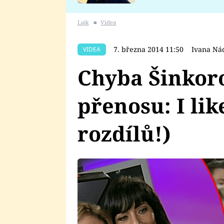
se v Plzni stalo
Lajk
■
Videa
7. března 2014 11:50
Ivana Ná
VIDEA
Chyba Šinkor
přenosu: I lik
rozdílů!)