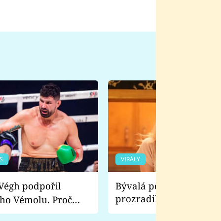
S
VIRÁLY
Bývalá pornoherečka
prozradila, co ji šokova
ho Vémolu. Proč
natáčení Euforie. Vážně
ji zápasit s ním než