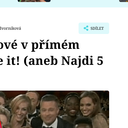
dvorníková
SDÍLET
ové v přímém
e it! (aneb Najdi 5