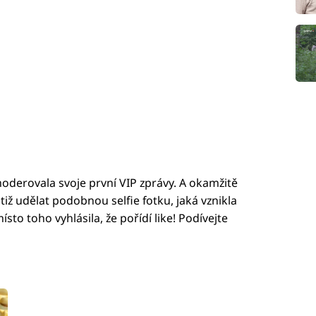
oderovala svoje první VIP zprávy. A okamžitě
iž udělat podobnou selfie fotku, jaká vznikla
ísto toho vyhlásila, že pořídí like! Podívejte