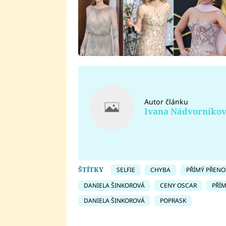
Autor článku
Ivana Nádvorníko
ŠTÍTKY
SELFIE
CHYBA
PŘÍMÝ PŘENO
DANIELA ŠINKOROVÁ
CENY OSCAR
PŘÍ
DANIELA ŠINKOROVÁ
POPRASK