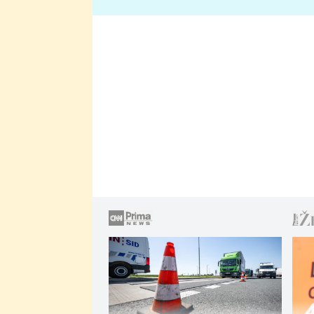
lže o své nevěře?