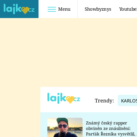
Menu
Showbyznys
Youtube
Youtuberky
Youtubeři
SHOPAHOLICADEL
FATTYPILLOW
ANNA ŠULC
FREESCOOT
SUGAR DENNY
ADAM KAJUMI
LADUŠKA
TADEÁŠ KUBĚNKA
DOMINIKA
DATEL
Trendy:
KARLO
MYSLIVCOVÁ
Známý český rapper
obviněn ze znásilnění:
Parťák Řezníka vysvětlil, 