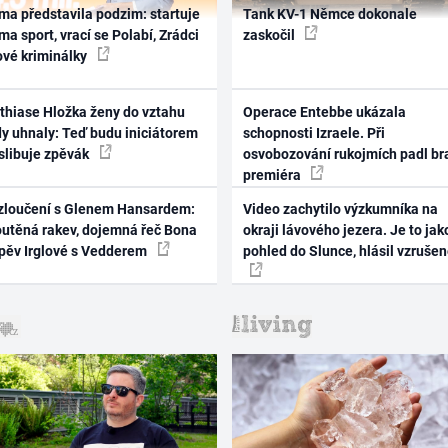
ma představila podzim: startuje
Tank KV-1 Němce dokonale
ma sport, vrací se Polabí, Zrádci
zaskočil
ové kriminálky
thiase Hložka ženy do vztahu
Operace Entebbe ukázala
dy uhnaly: Teď budu iniciátorem
schopnosti Izraele. Při
 slibuje zpěvák
osvobozování rukojmích padl br
premiéra
zloučení s Glenem Hansardem:
Video zachytilo výzkumníka na
outěná rakev, dojemná řeč Bona
okraji lávového jezera. Je to jak
zpěv Irglové s Vedderem
pohled do Slunce, hlásil vzruše