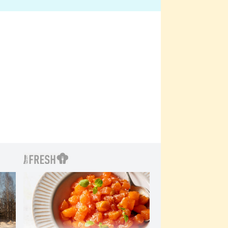
bylo drsnější než hanba
 Kinclem?
filmy?