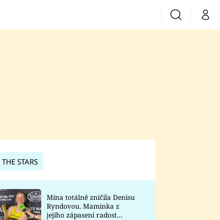
Vyhledávání
Můj 
Prima+
CNN Prima News
Prima Fresh
Prima Living
Prima Zoom
 THE STARS
Prima Lajk
Mína totálně zničila Denisu
Ryndovou. Maminka z
Sledujte nás
jejího zápasení radost