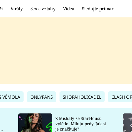
ři
Virály
Sex a vztahy
Videa
Sledujte prima+
Showbyznys
Extrém
VIRÁLY
KURIOZITY
VIDEA
KVÍZY
S VÉMOLA
ONLYFANS
SHOPAHOLICADEL
CLASH OF
Z Mishaly ze StarHousu
vylétlo: Miluju prdy. Jak si
co
je značkuje?