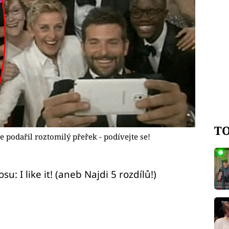
TO
 podařil roztomilý přeřek - podívejte se!
 I like it! (aneb Najdi 5 rozdílů!)