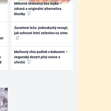
Mrkvové těstoviny bez lepku –
zdravá a originální alternativa
klasiky
Zavařené lečo: jednoduchý recept,
jak uchovat letní zeleninu na zimu
atr
Malinový chia pudink s kokosem –
o
veganský dezert plný ovoce a
ně
ořechů