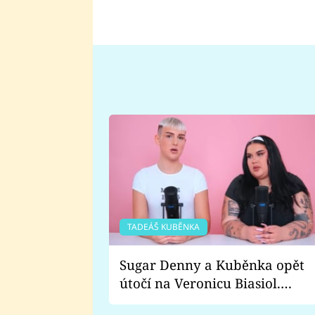
TADEÁŠ KUBĚNKA
Sugar Denny a Kuběnka opět
útočí na Veronicu Biasiol.
Proč je podle nich falešná a