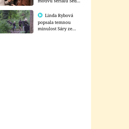
motivu seriálu Sedm
schodů k moci
Linda Rybová
popsala temnou
minulost Sáry ze
seriálu Zákony vlka