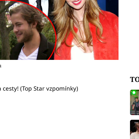
u
TO
a cesty! (Top Star vzpomínky)