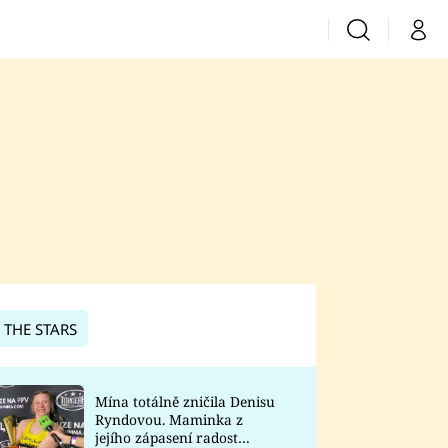
Vyhledávání
Můj 
Prima+
CNN Prima News
Prima Fresh
Prima Living
Prima Zoom
 THE STARS
Prima Lajk
Mína totálně zničila Denisu
Ryndovou. Maminka z
Sledujte nás
jejího zápasení radost