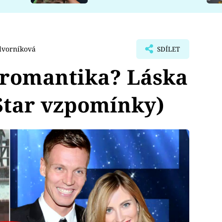
dvorníková
SDÍLET
í romantika? Láska
 Star vzpomínky)