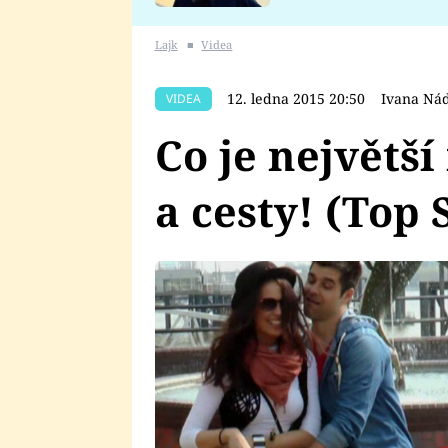
se v Plzni stalo
Lajk
■
Videa
12. ledna 2015 20:50
Ivana Ná
VIDEA
Co je největš
a cesty! (Top