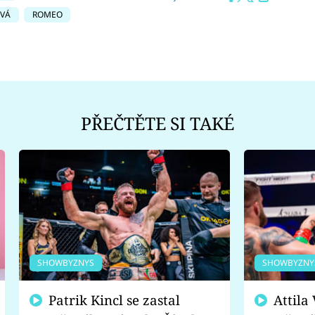
OVÁ
ROMEO
PŘEČTĚTE SI TAKÉ
SHOWBYZNYS
SHOWBYZNY
Patrik Kincl se zastal
Attila Végh podpořil