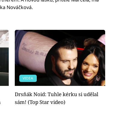
tka Nováčková.
VIDEA
Drsňák Noid: Tuhle kérku si udělal
á
sám! (Top Star video)