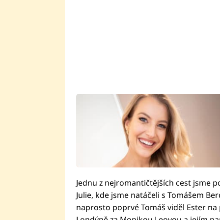
Jednu z nejromantičtějších cest jsme p
Julie, kde jsme natáčeli s Tomášem Ber
naprosto poprvé Tomáš viděl Ester na p
Londýně za Monikou Leovou a jejím par