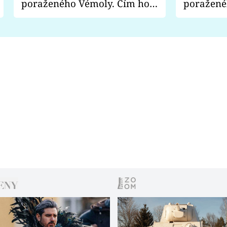
poraženého Vémoly. Čím ho
poražené
fanoušci naštvali?
chce radě
s vítězem