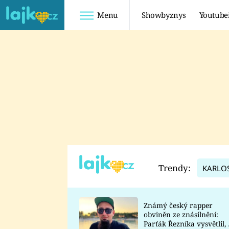
Menu
Showbyznys
Youtube
Youtuberky
Showbyznys
SHOPAHOLICADEL
VIRÁLY
ANNA ŠULC
VIDEA
SUGAR DENNY
LADUŠKA
DOMINIKA
Trendy:
KARLO
MYSLIVCOVÁ
Známý český rapper
obviněn ze znásilnění:
Parťák Řezníka vysvětlil, 