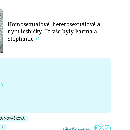
Homosexuálové, heterosexuálové a
nyní lesbičky. To vše byly Parma a
Stephanie
vá
TKA NOVÁČKOVÁ
CH
Sdílejte článek