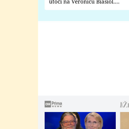
útočí na Veronicu Biasiol.
Proč je podle nich falešná a
lže o své nevěře?