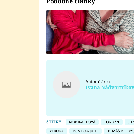
Podobné články
Autor článku
Ivana Nádvorníko
ŠTÍTKY
MONIKA LEOVÁ
LONDÝN
JI
VERONA
ROMEO A JULIE
TOMÁŠ BERDY