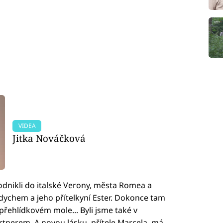
VIDEA
Jitka Nováčková
odnikli do italské Verony, města Romea a
dychem a jeho přítelkyní Ester. Dokonce tam
řehlídkovém mole... Byli jsme také v
tnerem. A novou lásku, přítele Marcela, má