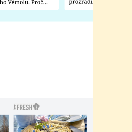
prozradila, co ji šokova
ho Vémolu. Proč
natáčení Euforie. Vážně
ji zápasit s ním než
bylo drsnější než hanba
 Kinclem?
filmy?