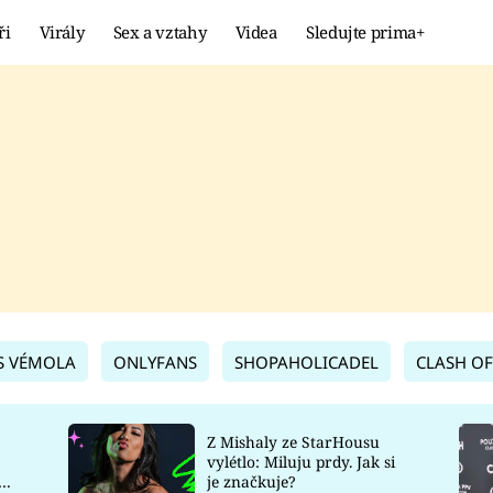
ři
Virály
Sex a vztahy
Videa
Sledujte prima+
Extrém
KURIOZITY
KVÍZY
S VÉMOLA
ONLYFANS
SHOPAHOLICADEL
CLASH OF
Z Mishaly ze StarHousu
vylétlo: Miluju prdy. Jak si
co
je značkuje?