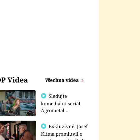
P Videa
Všechna videa
Sledujte
komediální seriál
Agrometal
exkluzivně na
prima+
Exkluzivně: Josef
Klíma promluvil o