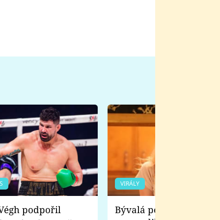
S
VIRÁLY
Bývalá pornoherečka