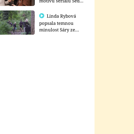
motivu seriálu Sedm
schodů k moci
Linda Rybová
popsala temnou
minulost Sáry ze
seriálu Zákony vlka