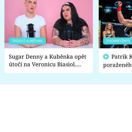
TADEÁŠ KUBĚNKA
SHOWBYZNYS
Sugar Denny a Kuběnka opět
Patrik Kincl se zastal
útočí na Veronicu Biasiol.
poraženéh
Proč je podle nich falešná a
fanoušci n
lže o své nevěře?