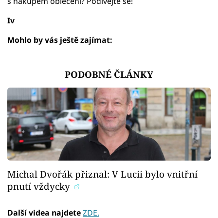
s nákupem oblečení? Podívejte se!
Iv
Mohlo by vás ještě zajímat:
PODOBNÉ ČLÁNKY
Michal Dvořák přiznal: V Lucii bylo vnitřní
pnutí vždycky
Další videa najdete
ZDE.