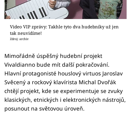
Sex a vztahy
Videa
Video VIP zprávy: Takhle tyto dva hudebníky už jen
Sledujte prima+
tak neuvidíme!
Zdroj: archiv
Přihlášení
Mimořádně úspěšný hudební projekt
Vivaldianno bude mít další pokračování.
Sledujte nás
Hlavní protagonisté houslový virtuos Jaroslav
Svěcený a rockový klavírista Michal Dvořák
chtějí projekt, kde se experimentuje se zvuky
klasických, etnických i elektronických nástrojů,
posunout na světovou úroveň.