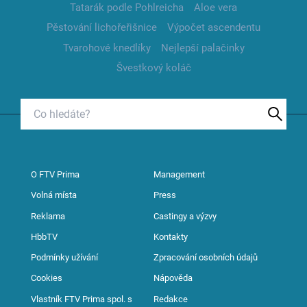
Tatarák podle Pohlreicha
Aloe vera
Pěstování lichořeřišnice
Výpočet ascendentu
Tvarohové knedlíky
Nejlepší palačinky
Švestkový koláč
O FTV Prima
Management
Volná místa
Press
Reklama
Castingy a výzvy
HbbTV
Kontakty
Podmínky užívání
Zpracování osobních údajů
Cookies
Nápověda
Vlastník FTV Prima spol. s
Redakce