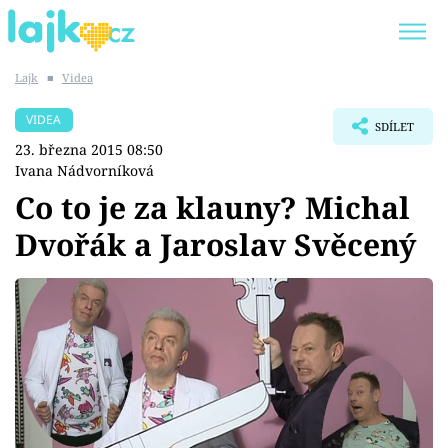
Lajk
■
Videa
Trendy:
KARLOS VÉMOLA
ONLYFANS
VIDEA
SDÍLET
SHOPAHOLICADEL
CLASH OF THE STARS
23. března 2015 08:50
Ivana Nádvorníková
Co to je za klauny? Michal
Dvořák a Jaroslav Svěcený
Témata
Showbyznys
Youtubeři
Virály