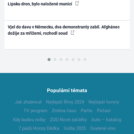
Lipsku dron, bylo naložené municí
Vjel do davu v Německu, dva demonstranty zabil. Afghánec
dožije za mřížemi, rozhodl soud
Populární témata
Jak zhubnout
Nejlepší filmy 2024
Nejlepší horory
TV program
Změna času
Partie
Počasí
Kdy budou volby
ZOO Nové začátky
Auto – katalog
7 pádů Honzy Dědka
Volby 2025
Svařené víno