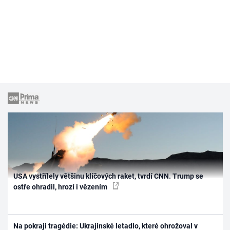
USA vystřílely většinu klíčových raket, tvrdí CNN. Trump se
ostře ohradil, hrozí i vězením
Na pokraji tragédie: Ukrajinské letadlo, které ohrožoval v