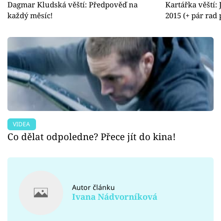
Dagmar Kludská věští: Předpověď na
Kartářka věští:
každý měsíc!
2015 (+ pár rad
VIDEA
Co dělat odpoledne? Přece jít do kina!
Autor článku
Ivana Nádvorníková