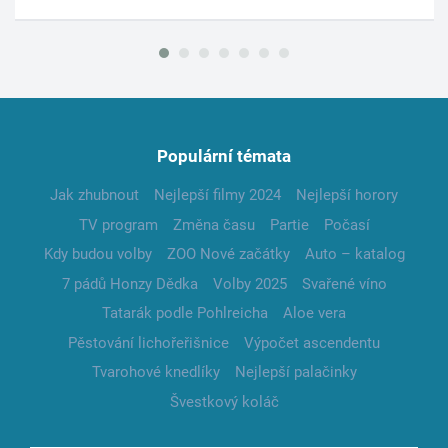
Populární témata
Jak zhubnout
Nejlepší filmy 2024
Nejlepší horory
TV program
Změna času
Partie
Počasí
Kdy budou volby
ZOO Nové začátky
Auto – katalog
7 pádů Honzy Dědka
Volby 2025
Svařené víno
Tatarák podle Pohlreicha
Aloe vera
Pěstování lichořeřišnice
Výpočet ascendentu
Tvarohové knedlíky
Nejlepší palačinky
Švestkový koláč