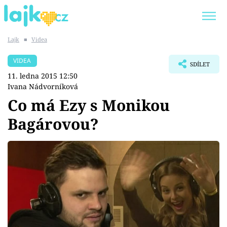
Lajk
■
Videa
Trendy:
KARLOS VÉMOLA
ONLYFANS
VIDEA
SDÍLET
SHOPAHOLICADEL
CLASH OF THE STARS
11. ledna 2015 12:50
Ivana Nádvorníková
Co má Ezy s Monikou
Bagárovou?
Témata
Showbyznys
Youtubeři
Virály