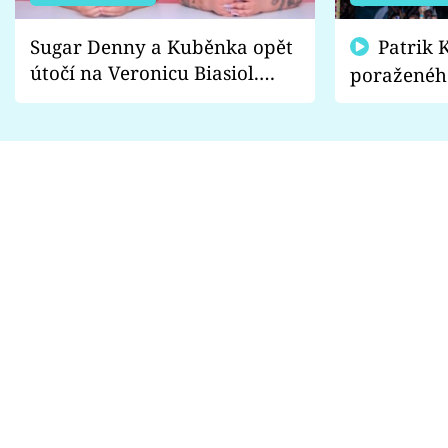
Sugar Denny a Kuběnka opět
Patrik Kincl se zastal
útočí na Veronicu Biasiol.
poraženéh
Proč je podle nich falešná a
fanoušci n
lže o své nevěře?