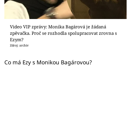
Sex a vztahy
Videa
Video VIP zprávy: Monika Bagárová je žádaná
Sledujte prima+
zpěvačka. Proč se rozhodla spolupracovat zrovna s
Ezym?
Zdroj: archiv
Přihlášení
Co má Ezy s Monikou Bagárovou?
Sledujte nás