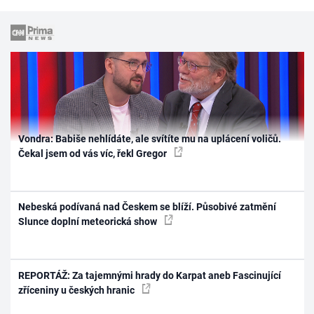
Vondra: Babiše nehlídáte, ale svítíte mu na uplácení voličů.
Čekal jsem od vás víc, řekl Gregor
Nebeská podívaná nad Českem se blíží. Působivé zatmění
Slunce doplní meteorická show
REPORTÁŽ: Za tajemnými hrady do Karpat aneb Fascinující
zříceniny u českých hranic