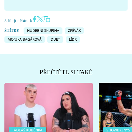
Sdílejte článek
ŠTÍTKY
HUDEBNÍ SKUPINA
ZPĚVÁK
MONIKA BAGÁROVÁ
DUET
LÍDR
PŘEČTĚTE SI TAKÉ
TADEÁŠ KUBĚNKA
SHOWBYZNYS