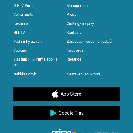
O FTV Prima
Management
Volná místa
Press
Reklama
Castingy a výzvy
HbbTV
Kontakty
Podmínky užívání
Zpracování osobních údajů
Cookies
Nápověda
Vlastník FTV Prima spol. s
Redakce
r.o.
Nahlásit chybu
Nastavení soukromí
App Store
Google Play
© FTV Prima spol. s r.o.