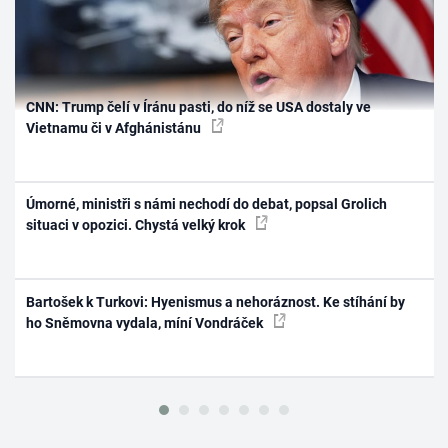
CNN: Trump čelí v Íránu pasti, do níž se USA dostaly ve
Vietnamu či v Afghánistánu
Úmorné, ministři s námi nechodí do debat, popsal Grolich
situaci v opozici. Chystá velký krok
Bartošek k Turkovi: Hyenismus a nehoráznost. Ke stíhání by
ho Sněmovna vydala, míní Vondráček