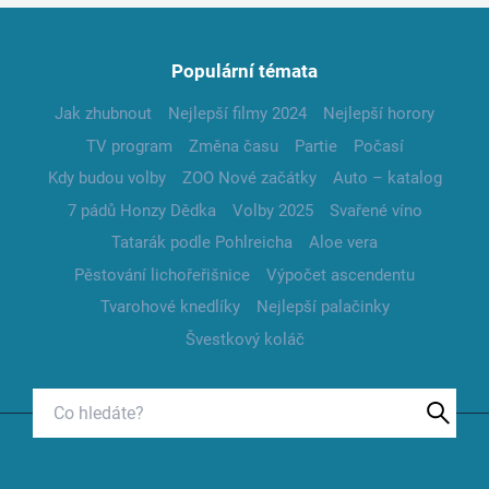
Populární témata
Jak zhubnout
Nejlepší filmy 2024
Nejlepší horory
TV program
Změna času
Partie
Počasí
Kdy budou volby
ZOO Nové začátky
Auto – katalog
7 pádů Honzy Dědka
Volby 2025
Svařené víno
Tatarák podle Pohlreicha
Aloe vera
Pěstování lichořeřišnice
Výpočet ascendentu
Tvarohové knedlíky
Nejlepší palačinky
Švestkový koláč