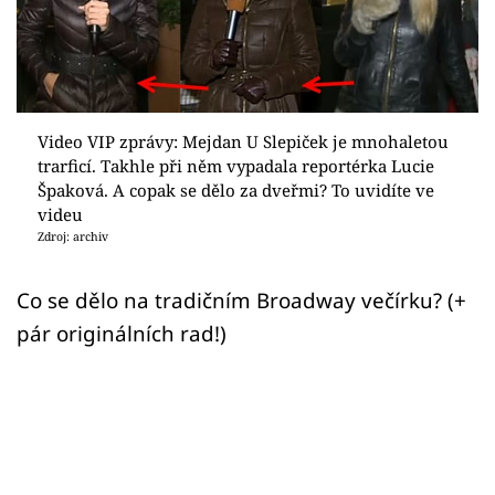
Sex a vztahy
Videa
Sledujte prima+
Video VIP zprávy: Mejdan U Slepiček je mnohaletou
trarficí. Takhle při něm vypadala reportérka Lucie
Přihlášení
Špaková. A copak se dělo za dveřmi? To uvidíte ve
videu
Zdroj: archiv
Sledujte nás
Co se dělo na tradičním Broadway večírku? (+
pár originálních rad!)