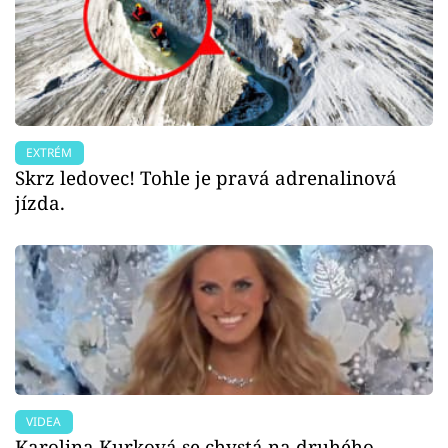
EXTRÉM
Skrz ledovec! Tohle je pravá adrenalinová
jízda.
VIDEA
Karolina Kurková se chystá na druhého