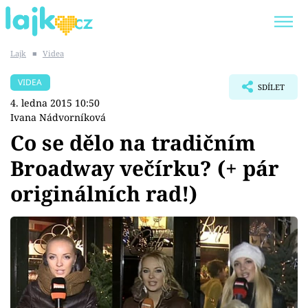
Lajk
■
Videa
Trendy:
KARLOS VÉMOLA
ONLYFANS
VIDEA
SDÍLET
SHOPAHOLICADEL
CLASH OF THE STARS
4. ledna 2015 10:50
Ivana Nádvorníková
Co se dělo na tradičním
Broadway večírku? (+ pár
Témata
originálních rad!)
Showbyznys
Youtubeři
Virály