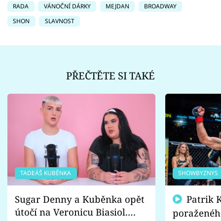
RADA
VÁNOČNÍ DÁRKY
MEJDAN
BROADWAY
SHON
SLAVNOST
PŘEČTĚTE SI TAKÉ
TADEÁŠ KUBĚNKA
SHOWBYZNYS
Sugar Denny a Kuběnka opět
Patrik Kincl se zastal
útočí na Veronicu Biasiol.
poraženéh