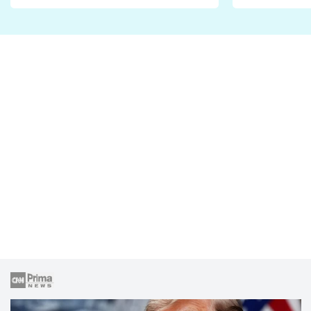
Proč je podle nich falešná a
fanoušci n
lže o své nevěře?