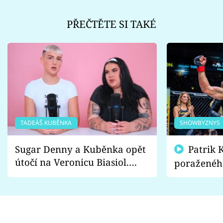
PŘEČTĚTE SI TAKÉ
TADEÁŠ KUBĚNKA
SHOWBYZNYS
Sugar Denny a Kuběnka opět
Patrik Kincl se zastal
útočí na Veronicu Biasiol.
poraženéh
Proč je podle nich falešná a
fanoušci n
lže o své nevěře?