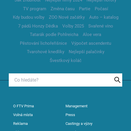
Jak zhubnout
Nejlepší filmy 2024
Nejlepší horory
TV program
Změna času
Partie
Počasí
Kdy budou volby
ZOO Nové začátky
Auto – katalog
7 pádů Honzy Dědka
Volby 2025
Svařené víno
Tatarák podle Pohlreicha
Aloe vera
Pěstování lichořeřišnice
Výpočet ascendentu
Tvarohové knedlíky
Nejlepší palačinky
Švestkový koláč
O FTV Prima
Management
Volná místa
Press
Reklama
Castingy a výzvy