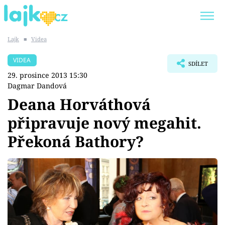
Lajk
■
Videa
Trendy:
KARLOS VÉMOLA
ONLYFANS
VIDEA
SDÍLET
SHOPAHOLICADEL
CLASH OF THE STARS
29. prosince 2013 15:30
Dagmar Dandová
Deana Horváthová
připravuje nový megahit.
Témata
Překoná Bathory?
Showbyznys
Youtubeři
Virály