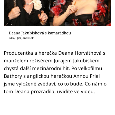
Sex a vztahy
Videa
Sledujte prima+
Deana Jakubisková s kamarádkou
Zdroj: Jiří Janoušek
Přihlášení
Producentka a herečka Deana Horváthová s
manželem režisérem Jurajem Jakubiskem
Sledujte nás
chystá další mezinárodní hit. Po velkofilmu
Bathory s anglickou herečkou Annou Friel
jsme vyloženě zvědaví, co to bude. Co nám o
tom Deana prozradila, uvidíte ve videu.