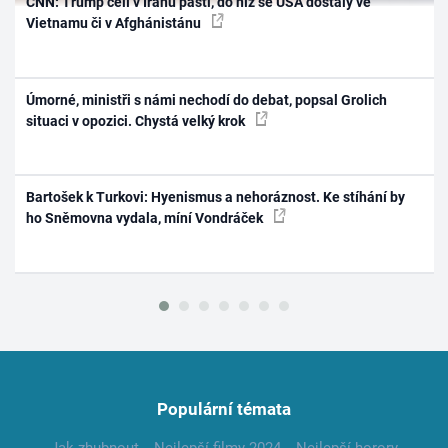
CNN: Trump čelí v Íránu pasti, do níž se USA dostaly ve
Vietnamu či v Afghánistánu
Úmorné, ministři s námi nechodí do debat, popsal Grolich
situaci v opozici. Chystá velký krok
Bartošek k Turkovi: Hyenismus a nehoráznost. Ke stíhání by
ho Sněmovna vydala, míní Vondráček
Populární témata