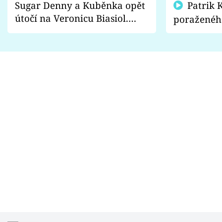
Sugar Denny a Kuběnka opět
Patrik Kincl se zastal
útočí na Veronicu Biasiol.
poraženéh
Proč je podle nich falešná a
fanoušci n
lže o své nevěře?