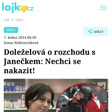
Lajk
■
Videa
Trendy:
KARLOS VÉMOLA
ONLYFANS
VIDEA
SDÍLET
SHOPAHOLICADEL
CLASH OF THE STARS
7. ledna 2014 06:50
Ivana Nádvorníková
Doleželová o rozchodu s
Janečkem: Nechci se
Témata
nakazit!
Showbyznys
Youtubeři
Virály