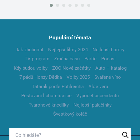
Populární témata
Jak zhubnout
Nejlepší filmy 2024
Nejlepší horory
TV program
Změna času
Partie
Počasí
Kdy budou volby
ZOO Nové začátky
Auto – katalog
7 pádů Honzy Dědka
Volby 2025
Svařené víno
Tatarák podle Pohlreicha
Aloe vera
Pěstování lichořeřišnice
Výpočet ascendentu
Tvarohové knedlíky
Nejlepší palačinky
Švestkový koláč