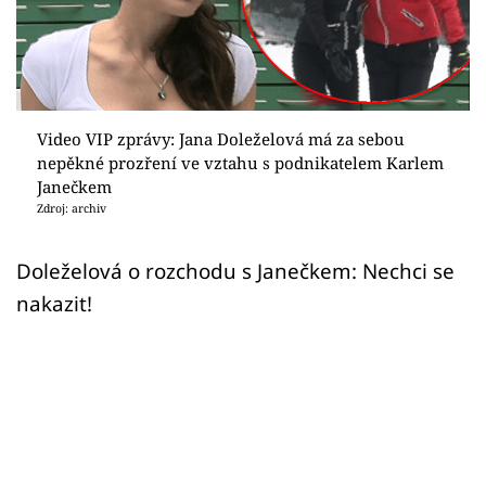
Sex a vztahy
Videa
Sledujte prima+
Video VIP zprávy: Jana Doleželová má za sebou
nepěkné prozření ve vztahu s podnikatelem Karlem
Přihlášení
Janečkem
Zdroj: archiv
Sledujte nás
Doleželová o rozchodu s Janečkem: Nechci se
nakazit!