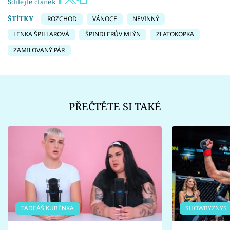
Sdílejte článek
ŠTÍTKY
ROZCHOD
VÁNOCE
NEVINNÝ
LENKA ŠPILLAROVÁ
ŠPINDLERŮV MLÝN
ZLATOKOPKA
ZAMILOVANÝ PÁR
PŘEČTĚTE SI TAKÉ
TADEÁŠ KUBĚNKA
SHOWBYZNYS