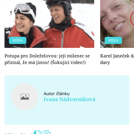
VIDEA
VIDEA
Potupa pro Doleželovou: její milenec se
Karel Janeček 
přiznal, že má jinou! (Šokující video!)
dary
Autor článku
Ivana Nádvorníková