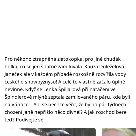
Pro někoho ztrapněná zlatokopka, pro jiné chudák
holka, co se jen špatně zamilovala. Kauza Doleželová –
Janeček ale v každém případě rozkošně rozvířila vody
českého showbyznysu! A celé to vlastně začalo úplně
nevinně. Když se Lenka Špillarová při natáčení ve
Špindlerově mlýně zeptala zamilovaného páru, kde byli
na Vánoce... Ani se nechce věřit, že by po pár týdnech
chození Janě nepřišlo něco divné!? A jak rozchod bere
teď? Podívejte se!