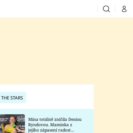
Vyhledávání
Můj 
Prima+
CNN Prima News
Prima Fresh
Prima Living
Prima Zoom
 THE STARS
Prima Lajk
Mína totálně zničila Denisu
Ryndovou. Maminka z
Sledujte nás
jejího zápasení radost