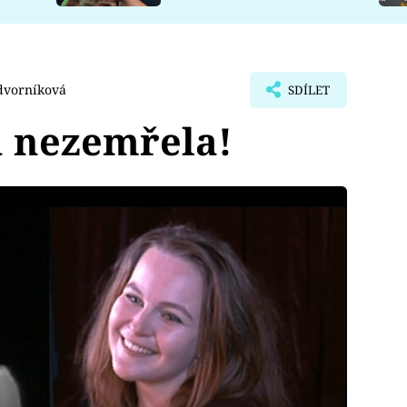
dvorníková
SDÍLET
 nezemřela!