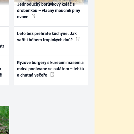
Jednoduchý borůvkový koláč s
drobenkou – vláčný moučník plný
ovoce
Léto bez přehřáté kuchyně. Jak
vařit i během tropických dnů?
atr
Rýžové burgery s kuřecím masem a
o
mrkví podávané se salátem – lehká
ně
a chutná večeře