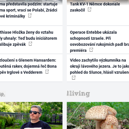
ma představila podzim: startuje
Tank KV-1 Němce dokonale
ma sport, vrací se Polabí, Zrádci
zaskočil
ové kriminálky
thiase Hložka ženy do vztahu
Operace Entebbe ukázala
dy uhnaly: Teď budu iniciátorem
schopnosti Izraele. Při
 slibuje zpěvák
osvobozování rukojmích padl br
premiéra
zloučení s Glenem Hansardem:
Video zachytilo výzkumníka na
outěná rakev, dojemná řeč Bona
okraji lávového jezera. Je to jak
zpěv Irglové s Vedderem
pohled do Slunce, hlásil vzruše