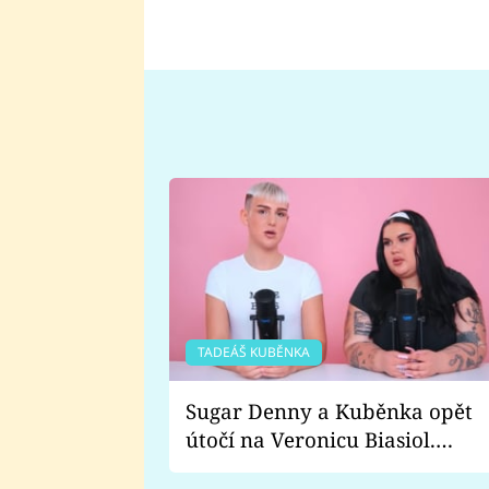
TADEÁŠ KUBĚNKA
Sugar Denny a Kuběnka opět
útočí na Veronicu Biasiol.
Proč je podle nich falešná a