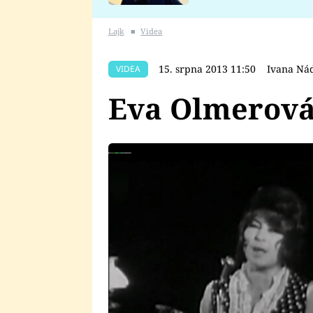
se v Plzni stalo
Lajk
■
Videa
15. srpna 2013 11:50
Ivana Ná
VIDEA
Eva Olmerová