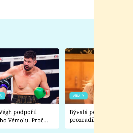
S
VIRÁLY
Bývalá pornoherečka
prozradila, co ji šokova
ho Vémolu. Proč
natáčení Euforie. Vážně
ji zápasit s ním než