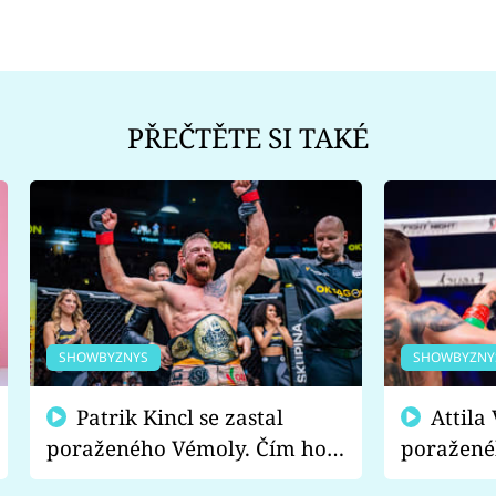
PŘEČTĚTE SI TAKÉ
SHOWBYZNYS
SHOWBYZNY
Patrik Kincl se zastal
Attila Végh podpořil
poraženého Vémoly. Čím ho
poražené
fanoušci naštvali?
chce radě