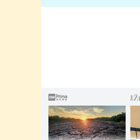
lže o své nevěře?