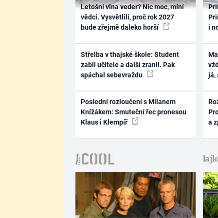
Letošní vlna veder? Nic moc, míní
Pri
vědci. Vysvětlili, proč rok 2027
Pri
bude zřejmě daleko horší
i n
Střelba v thajské škole: Student
Ma
zabil učitele a další zranil. Pak
vž
spáchal sebevraždu
já,
Poslední rozloučení s Milanem
Ro
Knížákem: Smuteční řec pronesou
Pr
Klaus i Klempíř
a 