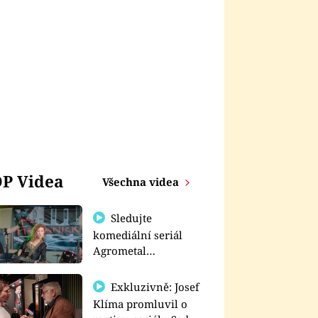
P Videa
Všechna videa
Sledujte
komediální seriál
Agrometal
exkluzivně na
prima+
Exkluzivně: Josef
Klíma promluvil o