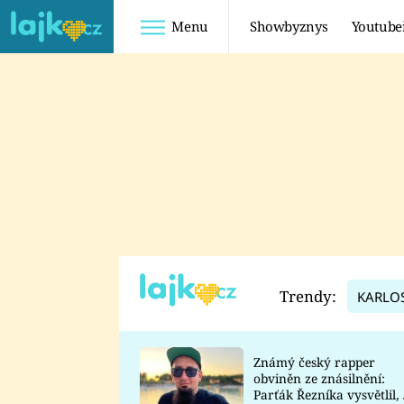
Menu
Showbyznys
Youtube
Youtuberky
Youtubeři
SHOPAHOLICADEL
FATTYPILLOW
ANNA ŠULC
FREESCOOT
SUGAR DENNY
ADAM KAJUMI
LADUŠKA
TADEÁŠ KUBĚNKA
DOMINIKA
DATEL
Trendy:
KARLO
MYSLIVCOVÁ
Známý český rapper
obviněn ze znásilnění:
Parťák Řezníka vysvětlil, 