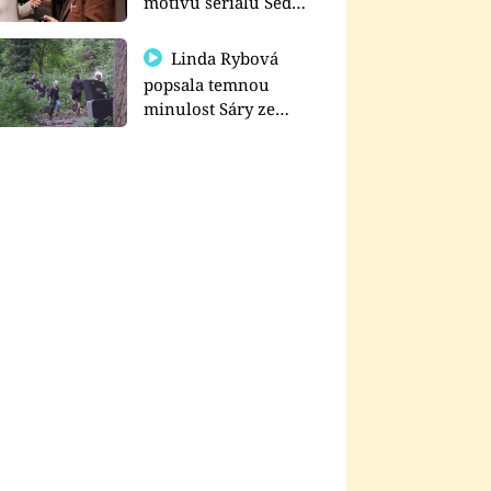
motivu seriálu Sedm
schodů k moci
Linda Rybová
popsala temnou
minulost Sáry ze
seriálu Zákony vlka