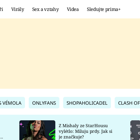
ři
Virály
Sex a vztahy
Videa
Sledujte prima+
Showbyznys
Extrém
VIRÁLY
KURIOZITY
VIDEA
KVÍZY
S VÉMOLA
ONLYFANS
SHOPAHOLICADEL
CLASH OF
Z Mishaly ze StarHousu
vylétlo: Miluju prdy. Jak si
co
je značkuje?