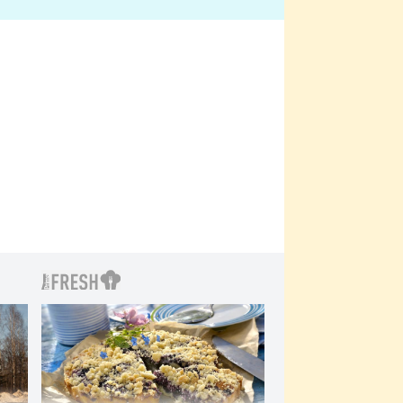
bylo drsnější než hanba
 Kinclem?
filmy?