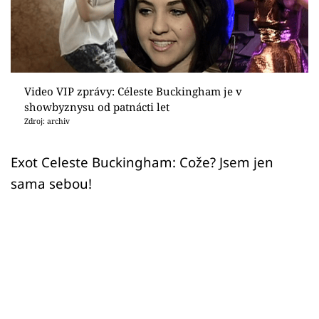
Sex a vztahy
Videa
Sledujte prima+
Video VIP zprávy: Céleste Buckingham je v
showbyznysu od patnácti let
Přihlášení
Zdroj: archiv
Exot Celeste Buckingham: Cože? Jsem jen
Sledujte nás
sama sebou!