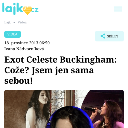
Lajk
■
Videa
Trendy:
KARLOS VÉMOLA
ONLYFANS
VIDEA
SDÍLET
SHOPAHOLICADEL
CLASH OF THE STARS
18. prosince 2013 06:50
Ivana Nádvorníková
Exot Celeste Buckingham:
Cože? Jsem jen sama
Témata
sebou!
Showbyznys
Youtubeři
Virály