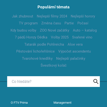
Populární témata
Jak zhubnout
Nejlepší filmy 2024
Nejlepší horory
TV program
Změna času
Partie
Počasí
Kdy budou volby
ZOO Nové začátky
Auto – katalog
7 pádů Honzy Dědka
Volby 2025
Svařené víno
Tatarák podle Pohlreicha
Aloe vera
Pěstování lichořeřišnice
Výpočet ascendentu
Tvarohové knedlíky
Nejlepší palačinky
Švestkový koláč
O FTV Prima
Management