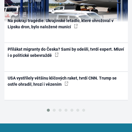
Na pokraji tragédie: Ukrajinské letadlo, které ohrožoval v
Lipsku dron, bylo naložené municí
Přilákat migranty do Česka? Sami by odešli, tvrdí expert. Mluví
i o politické sebevraždě
USA vystřílely většinu klíčových raket, tvrdí CNN. Trump se
ostře ohradil, hrozí i vězením