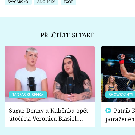
ŠVÝCARSKO
ANGLICKÝ
EXOT
PŘEČTĚTE SI TAKÉ
TADEÁŠ KUBĚNKA
SHOWBYZNYS
Sugar Denny a Kuběnka opět
Patrik Kincl se zastal
útočí na Veronicu Biasiol.
poraženéh
Proč je podle nich falešná a
fanoušci n
lže o své nevěře?