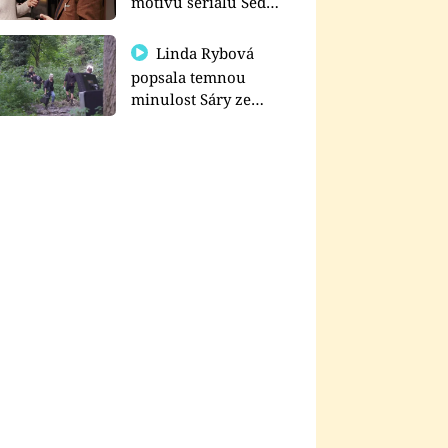
motivu seriálu Sedm
schodů k moci
Linda Rybová
popsala temnou
minulost Sáry ze
seriálu Zákony vlka