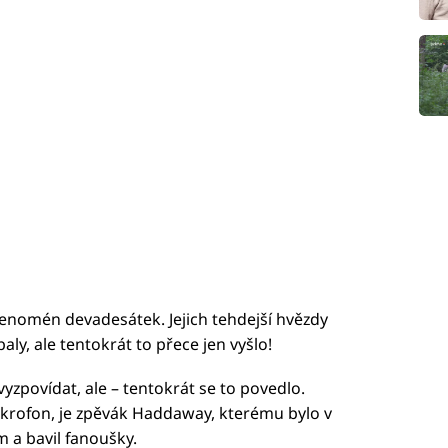
fenomén devadesátek. Jejich tehdejší hvězdy
aly, ale tentokrát to přece jen vyšlo!
 vyzpovídat, ale – tentokrát se to povedlo.
mikrofon, je zpěvák Haddaway, kterému bylo v
m a bavil fanoušky.