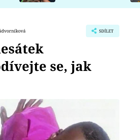
ádvorníková
SDÍLET
esátek
ívejte se, jak