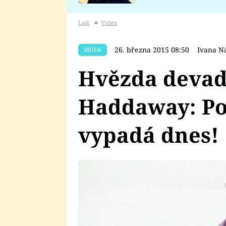
se v Plzni stalo
Lajk
■
Videa
26. března 2015 08:50
Ivana N
VIDEA
Hvězda devad
Haddaway: Pod
vypadá dnes!