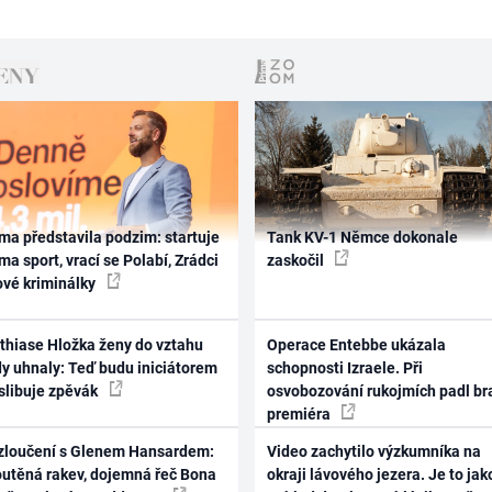
ma představila podzim: startuje
Tank KV-1 Němce dokonale
ma sport, vrací se Polabí, Zrádci
zaskočil
ové kriminálky
thiase Hložka ženy do vztahu
Operace Entebbe ukázala
dy uhnaly: Teď budu iniciátorem
schopnosti Izraele. Při
 slibuje zpěvák
osvobozování rukojmích padl br
premiéra
zloučení s Glenem Hansardem:
Video zachytilo výzkumníka na
outěná rakev, dojemná řeč Bona
okraji lávového jezera. Je to jak