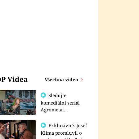
P Videa
Všechna videa
Sledujte
komediální seriál
Agrometal
exkluzivně na
prima+
Exkluzivně: Josef
Klíma promluvil o