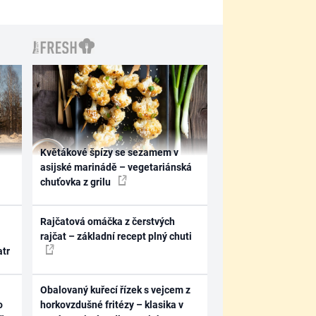
Květákové špízy se sezamem v
asijské marinádě – vegetariánská
chuťovka z grilu
Rajčatová omáčka z čerstvých
rajčat – základní recept plný chuti
atr
Obalovaný kuřecí řízek s vejcem z
o
horkovzdušné fritézy – klasika v