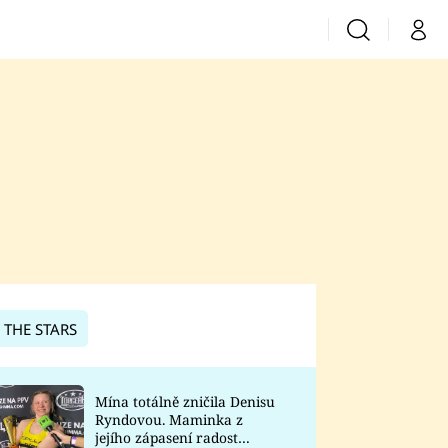
Vyhledávání
Můj 
Prima+
CNN Prima News
Prima Fresh
Prima Living
Prima Zoom
 THE STARS
Prima Lajk
Mína totálně zničila Denisu
Ryndovou. Maminka z
Sledujte nás
jejího zápasení radost