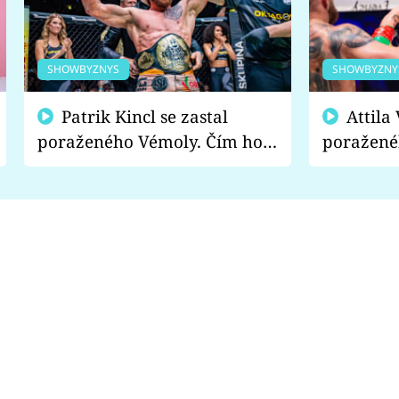
SHOWBYZNYS
SHOWBYZNY
Patrik Kincl se zastal
Attila Végh podpořil
poraženého Vémoly. Čím ho
poražené
fanoušci naštvali?
chce radě
s vítězem