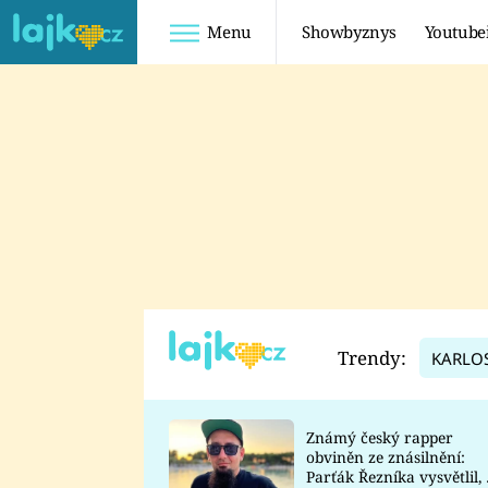
Menu
Showbyznys
Youtube
Youtuberky
Youtubeři
SHOPAHOLICADEL
FATTYPILLOW
ANNA ŠULC
FREESCOOT
SUGAR DENNY
ADAM KAJUMI
LADUŠKA
TADEÁŠ KUBĚNKA
DOMINIKA
DATEL
Trendy:
KARLO
MYSLIVCOVÁ
Známý český rapper
obviněn ze znásilnění:
Parťák Řezníka vysvětlil, 