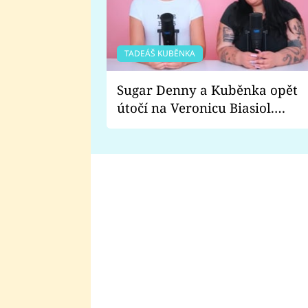
TADEÁŠ KUBĚNKA
Sugar Denny a Kuběnka opět
útočí na Veronicu Biasiol.
Proč je podle nich falešná a
lže o své nevěře?