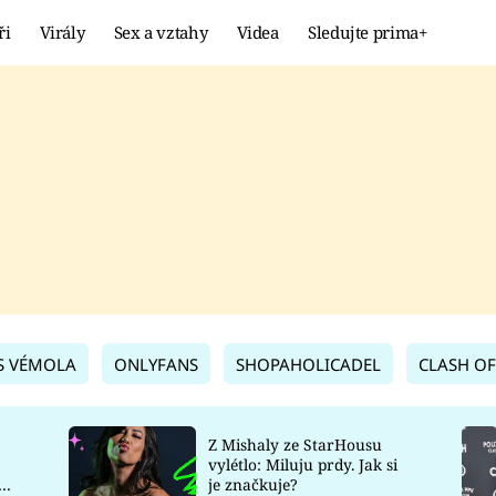
ři
Virály
Sex a vztahy
Videa
Sledujte prima+
Showbyznys
Extrém
VIRÁLY
KURIOZITY
VIDEA
KVÍZY
S VÉMOLA
ONLYFANS
SHOPAHOLICADEL
CLASH OF
Z Mishaly ze StarHousu
vylétlo: Miluju prdy. Jak si
co
je značkuje?