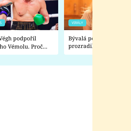
S
VIRÁLY
Bývalá pornoherečka
prozradila, co ji šokova
ho Vémolu. Proč
natáčení Euforie. Vážně
ji zápasit s ním než
bylo drsnější než hanba
 Kinclem?
filmy?