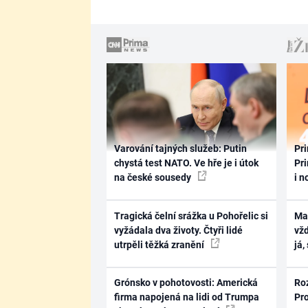
Varování tajných služeb: Putin
Pri
chystá test NATO. Ve hře je i útok
Pri
na české sousedy
i n
Tragická čelní srážka u Pohořelic si
Ma
vyžádala dva životy. Čtyři lidé
vž
utrpěli těžká zranění
já,
Grónsko v pohotovosti: Americká
Ro
firma napojená na lidi od Trumpa
Pr