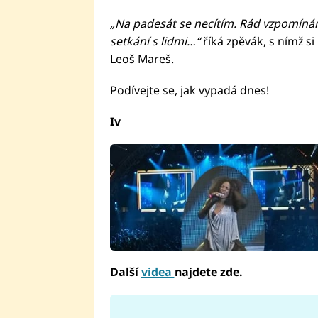
„Na padesát se necítím. Rád vzpomínám
setkání s lidmi…“
říká zpěvák, s nímž s
Leoš Mareš.
Podívejte se, jak vypadá dnes!
Iv
Další
videa
najdete zde.