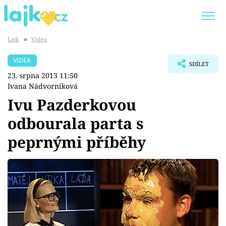
Lajk
■
Videa
Trendy:
KARLOS VÉMOLA
ONLYFANS
VIDEA
SDÍLET
SHOPAHOLICADEL
CLASH OF THE STARS
23. srpna 2013 11:50
Ivana Nádvorníková
Ivu Pazderkovou
odbourala parta s
Témata
peprnými příběhy
Showbyznys
Youtubeři
Virály