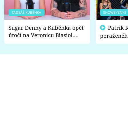
TADEÁŠ KUBĚNKA
SHOWBYZNYS
Sugar Denny a Kuběnka opět
Patrik Kincl se zastal
útočí na Veronicu Biasiol.
poraženéh
Proč je podle nich falešná a
fanoušci n
lže o své nevěře?