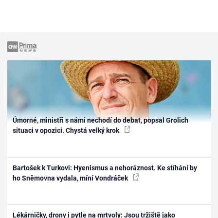
Úmorné, ministři s námi nechodí do debat, popsal Grolich
situaci v opozici. Chystá velký krok
Bartošek k Turkovi: Hyenismus a nehoráznost. Ke stíhání by
ho Sněmovna vydala, míní Vondráček
Lékárničky, drony i pytle na mrtvoly: Jsou tržiště jako