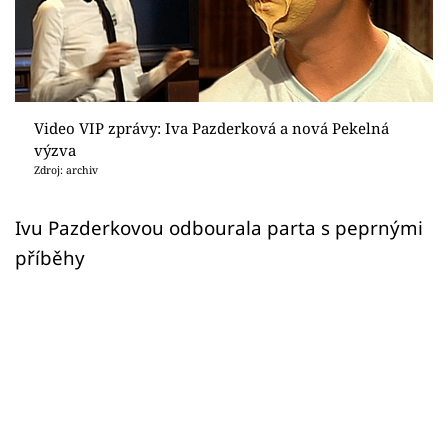
Sex a vztahy
Videa
Sledujte prima+
Video VIP zprávy: Iva Pazderková a nová Pekelná
výzva
Přihlášení
Zdroj: archiv
Ivu Pazderkovou odbourala parta s peprnými
Sledujte nás
příběhy