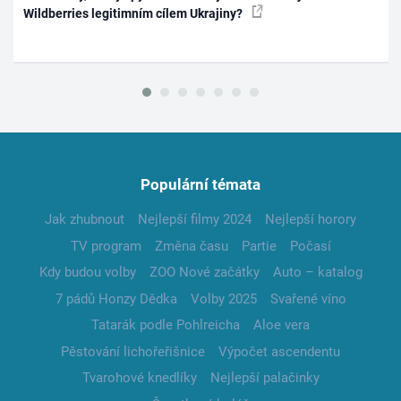
Wildberries legitimním cílem Ukrajiny?
Populární témata
Jak zhubnout
Nejlepší filmy 2024
Nejlepší horory
TV program
Změna času
Partie
Počasí
Kdy budou volby
ZOO Nové začátky
Auto – katalog
7 pádů Honzy Dědka
Volby 2025
Svařené víno
Tatarák podle Pohlreicha
Aloe vera
Pěstování lichořeřišnice
Výpočet ascendentu
Tvarohové knedlíky
Nejlepší palačinky