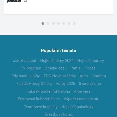
policisté
Populární témata
Jak zhubnout
Nejlepší filmy 2024
Nejlepší horory
TV program
Změna času
Partie
Počasí
Kdy budou volby
ZOO Nové začátky
Auto – katalog
7 pádů Honzy Dědka
Volby 2025
Svařené víno
Tatarák podle Pohlreicha
Aloe vera
Pěstování lichořeřišnice
Výpočet ascendentu
Tvarohové knedlíky
Nejlepší palačinky
Švestkový koláč