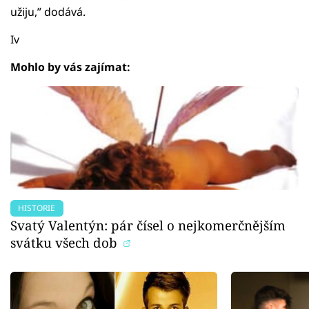
užiju,” dodává.
Iv
Mohlo by vás zajímat:
HISTORIE
Svatý Valentýn: pár čísel o nejkomerčnějším
svátku všech dob