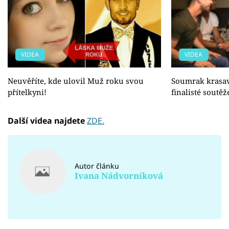
VIDEA
VIDEA
Neuvěříte, kde ulovil Muž roku svou
Soumrak krasavc
přítelkyni!
finalisté soutě
Další videa najdete
ZDE.
Autor článku
Ivana Nádvorníková