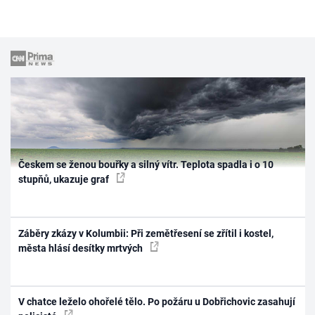
Českem se ženou bouřky a silný vítr. Teplota spadla i o 10
stupňů, ukazuje graf
Záběry zkázy v Kolumbii: Při zemětřesení se zřítil i kostel,
města hlásí desítky mrtvých
V chatce leželo ohořelé tělo. Po požáru u Dobřichovic zasahují