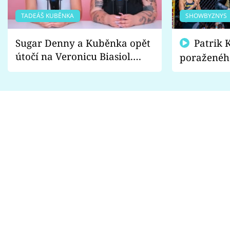
TADEÁŠ KUBĚNKA
SHOWBYZNYS
Sugar Denny a Kuběnka opět
Patrik Kincl se zastal
útočí na Veronicu Biasiol.
poraženéh
Proč je podle nich falešná a
fanoušci n
lže o své nevěře?