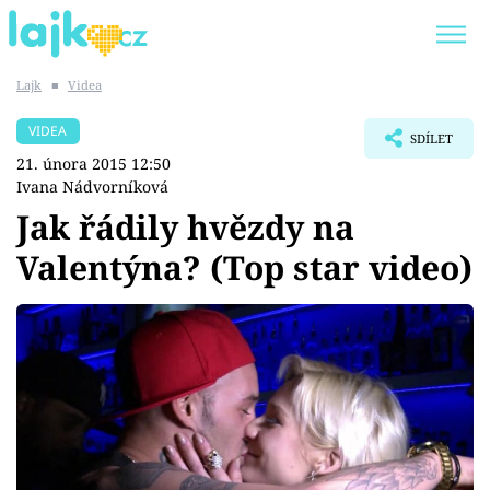
Lajk
■
Videa
Trendy:
KARLOS VÉMOLA
ONLYFANS
VIDEA
SDÍLET
SHOPAHOLICADEL
CLASH OF THE STARS
21. února 2015 12:50
Ivana Nádvorníková
Jak řádily hvězdy na
Valentýna? (Top star video)
Témata
Showbyznys
Youtubeři
Virály