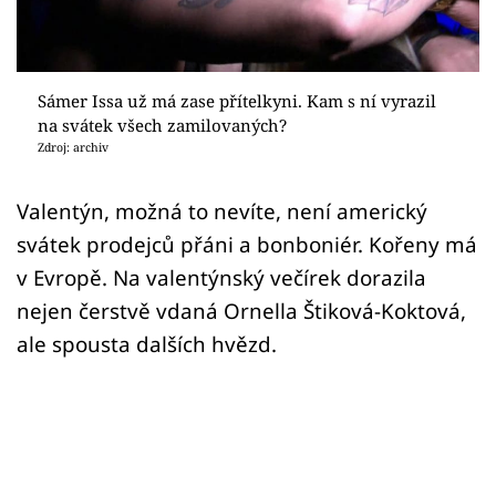
Sex a vztahy
Videa
Sámer Issa už má zase přítelkyni. Kam s ní vyrazil
Sledujte prima+
na svátek všech zamilovaných?
Zdroj: archiv
Přihlášení
Valentýn, možná to nevíte, není americký
svátek prodejců přáni a bonboniér. Kořeny má
Sledujte nás
v Evropě. Na valentýnský večírek dorazila
nejen čerstvě vdaná Ornella Štiková-Koktová,
ale spousta dalších hvězd.