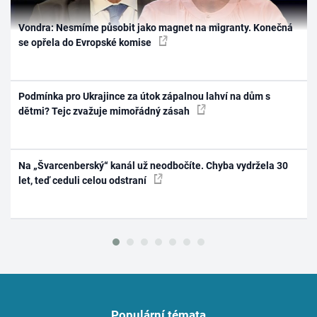
Vondra: Nesmíme působit jako magnet na migranty. Konečná
se opřela do Evropské komise
Podmínka pro Ukrajince za útok zápalnou lahví na dům s
dětmi? Tejc zvažuje mimořádný zásah
Na „Švarcenberský“ kanál už neodbočíte. Chyba vydržela 30
let, teď ceduli celou odstraní
Populární témata