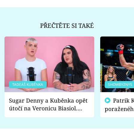
PŘEČTĚTE SI TAKÉ
TADEÁŠ KUBĚNKA
SHOWBYZNYS
Sugar Denny a Kuběnka opět
Patrik Kincl se zastal
útočí na Veronicu Biasiol.
poraženéh
Proč je podle nich falešná a
fanoušci n
lže o své nevěře?