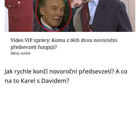
Sex a vztahy
Videa
Sledujte prima+
Video VIP zprávy: Komu z těch dvou novoroční
předsevzetí fungují?
Přihlášení
Zdroj: archiv
Jak rychle končí novoroční předsevzetí? A co
Sledujte nás
na to Karel s Davidem?