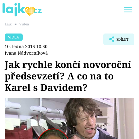
Lajk
■
Videa
Trendy:
KARLOS VÉMOLA
ONLYFANS
VIDEA
SDÍLET
SHOPAHOLICADEL
CLASH OF THE STARS
10. ledna 2015 10:50
Ivana Nádvorníková
Jak rychle končí novoroční
předsevzetí? A co na to
Témata
Karel s Davidem?
Showbyznys
Youtubeři
Virály