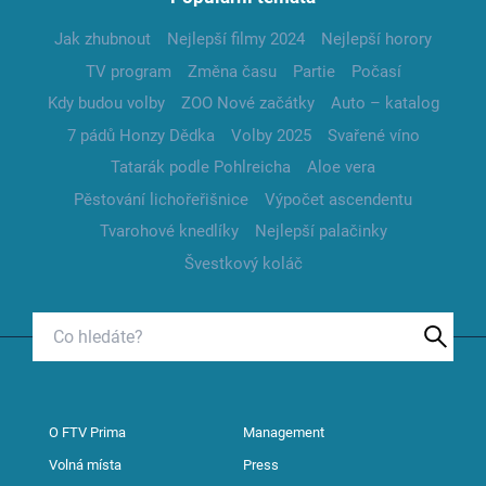
Jak zhubnout
Nejlepší filmy 2024
Nejlepší horory
TV program
Změna času
Partie
Počasí
Kdy budou volby
ZOO Nové začátky
Auto – katalog
7 pádů Honzy Dědka
Volby 2025
Svařené víno
Tatarák podle Pohlreicha
Aloe vera
Pěstování lichořeřišnice
Výpočet ascendentu
Tvarohové knedlíky
Nejlepší palačinky
Švestkový koláč
O FTV Prima
Management
Volná místa
Press