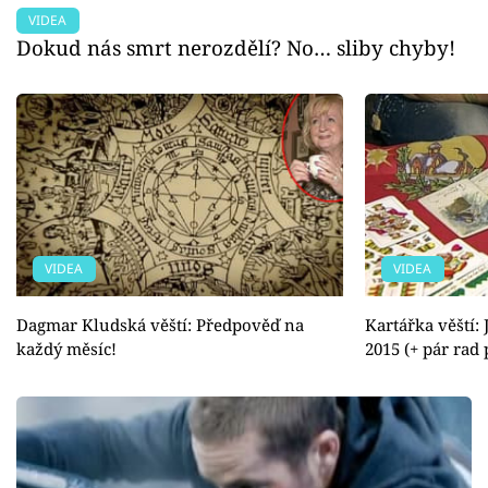
VIDEA
Dokud nás smrt nerozdělí? No… sliby chyby!
VIDEA
VIDEA
Dagmar Kludská věští: Předpověď na
Kartářka věští:
každý měsíc!
2015 (+ pár rad