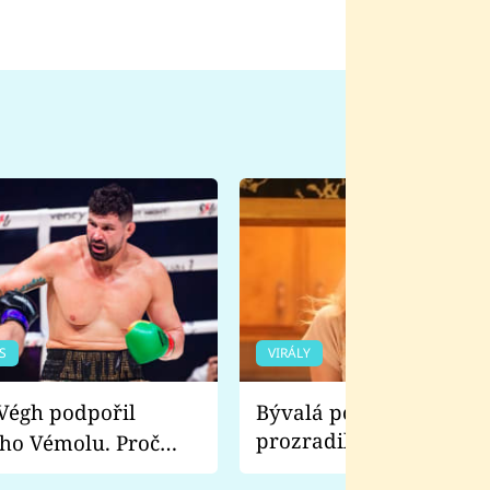
S
VIRÁLY
Bývalá pornoherečka
prozradila, co ji šokova
ho Vémolu. Proč
natáčení Euforie. Vážně
ji zápasit s ním než