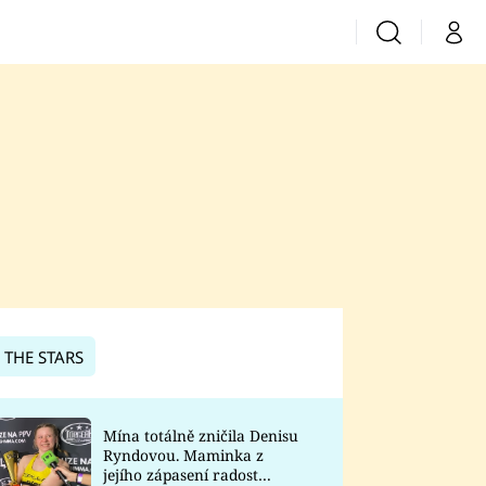
Vyhledávání
Můj 
Prima+
CNN Prima News
Prima Fresh
Prima Living
Prima Zoom
 THE STARS
Prima Lajk
Mína totálně zničila Denisu
Ryndovou. Maminka z
Sledujte nás
jejího zápasení radost