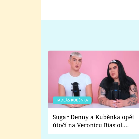
TADEÁŠ KUBĚNKA
Sugar Denny a Kuběnka opět
útočí na Veronicu Biasiol.
Proč je podle nich falešná a