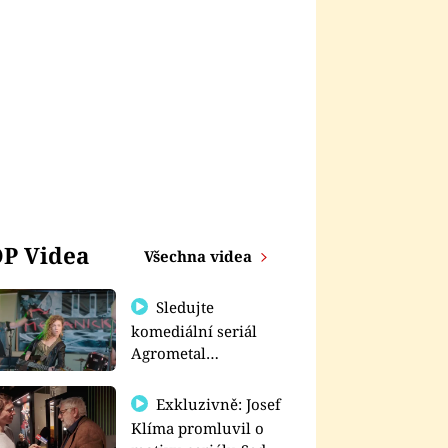
P Videa
Všechna videa
Sledujte
komediální seriál
Agrometal
exkluzivně na
prima+
Exkluzivně: Josef
Klíma promluvil o