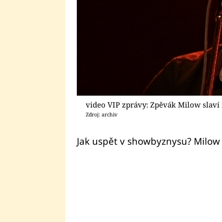
video VIP zprávy: Zpěvák Milow slav
Zdroj: archiv
Jak uspět v showbyznysu? Milow t