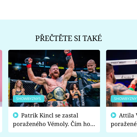
PŘEČTĚTE SI TAKÉ
SHOWBYZNYS
SHOWBYZNY
Patrik Kincl se zastal
Attila Végh podpořil
poraženého Vémoly. Čím ho
poražené
fanoušci naštvali?
chce radě