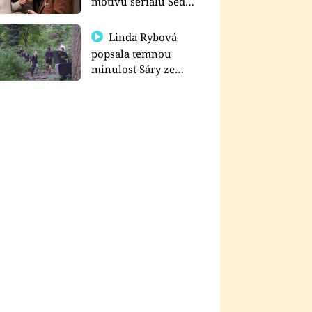
motivu seriálu Sedm
schodů k moci
Linda Rybová
popsala temnou
minulost Sáry ze
seriálu Zákony vlka