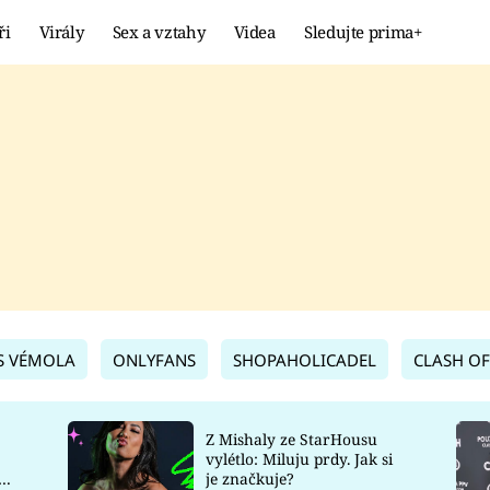
ři
Virály
Sex a vztahy
Videa
Sledujte prima+
Showbyznys
Extrém
VIRÁLY
KURIOZITY
VIDEA
KVÍZY
S VÉMOLA
ONLYFANS
SHOPAHOLICADEL
CLASH OF
Z Mishaly ze StarHousu
vylétlo: Miluju prdy. Jak si
co
je značkuje?