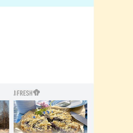
bylo drsnější než hanba
 Kinclem?
filmy?