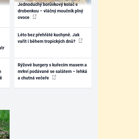
Jednoduchý borůvkový koláč s
drobenkou – vláčný moučník plný
ovoce
Léto bez přehřáté kuchyně. Jak
vařit i během tropických dnů?
atr
Rýžové burgery s kuřecím masem a
o
mrkví podávané se salátem – lehká
ně
a chutná večeře