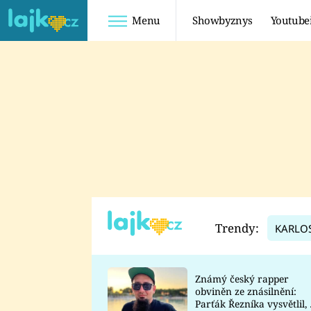
Menu
Showbyznys
Youtube
Youtuberky
Youtubeři
SHOPAHOLICADEL
FATTYPILLOW
ANNA ŠULC
FREESCOOT
SUGAR DENNY
ADAM KAJUMI
LADUŠKA
TADEÁŠ KUBĚNKA
DOMINIKA
DATEL
Trendy:
KARLO
MYSLIVCOVÁ
Známý český rapper
obviněn ze znásilnění:
Parťák Řezníka vysvětlil, 