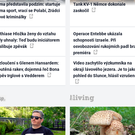
ma představila podzim: startuje
Tank KV-1 Němce dokonale
ma sport, vrací se Polabí, Zrádci
zaskočil
ové kriminálky
thiase Hložka ženy do vztahu
Operace Entebbe ukázala
dy uhnaly: Teď budu iniciátorem
schopnosti Izraele. Při
 slibuje zpěvák
osvobozování rukojmích padl br
premiéra
zloučení s Glenem Hansardem:
Video zachytilo výzkumníka na
outěná rakev, dojemná řeč Bona
okraji lávového jezera. Je to jak
zpěv Irglové s Vedderem
pohled do Slunce, hlásil vzruše