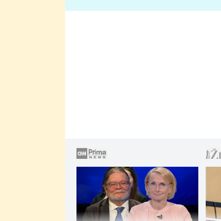
lže o své nevěře?