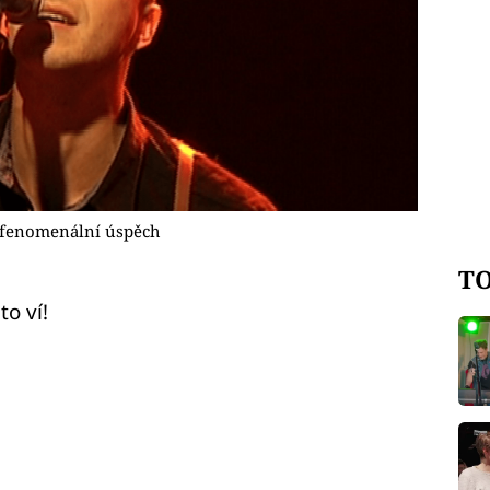
í fenomenální úspěch
TO
o ví!