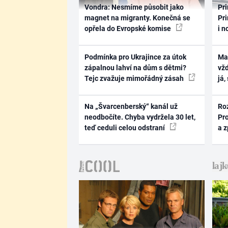
Vondra: Nesmíme působit jako
Pri
magnet na migranty. Konečná se
Pri
opřela do Evropské komise
i n
Podmínka pro Ukrajince za útok
Ma
zápalnou lahví na dům s dětmi?
vž
Tejc zvažuje mimořádný zásah
já,
Na „Švarcenberský“ kanál už
Ro
neodbočíte. Chyba vydržela 30 let,
Pr
teď ceduli celou odstraní
a 