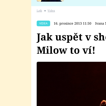
se v Plzni stalo
Lajk
■
Videa
16. prosince 2013 11:50
Ivana
VIDEA
Jak uspět v 
Milow to ví!