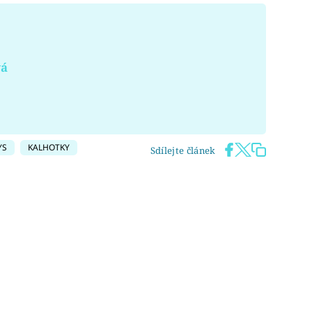
vá
YS
KALHOTKY
Sdílejte článek