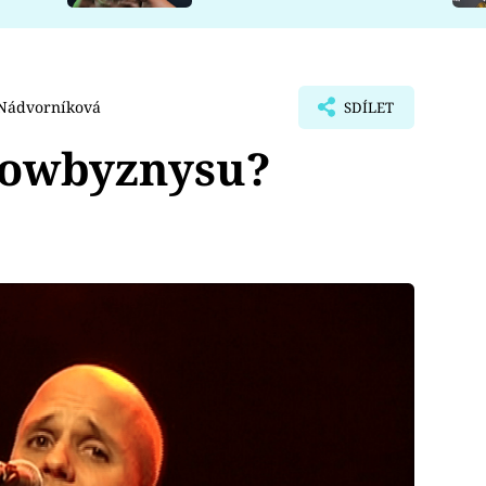
 Nádvorníková
SDÍLET
showbyznysu?